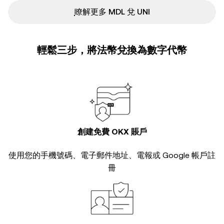
ִִִִִִִִִִִִִִִִִִִִִִִִִִִִִִִִִִִִִִִִִִִִִִִ瞭解更多 MDL 兌 UNI
輕鬆三步，將法幣兌換為數字代幣
創建免費 OKX 賬戶
使用您的手機號碼、電子郵件地址、電報或 Google 帳戶註
冊