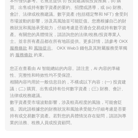
本件僅供參考。它無意提供 (i) 投資建議或投資推薦，(ii) 購
買、出售或持有數字資產的要約、招攬或誘導，或 (iii) 財務、
會計、法律或稅務建議。數字資產 (包括穩定幣和 NFT) 會受到
市場波動的影響，涉及高風險並可能貶值。您應根據自己的財
務狀況和風險承受能力，仔細考慮是否適合交易或持有數字資
產。有關您的具體情況，請諮詢您的法律/稅務/投資專業人
士。並非所有產品都在所有地區提供。更多詳情，請參考 OKX
服務條款
和
風險提示
。 OKX Web3 錢包及其附屬服務受單獨
的
服務條款
約束。
您正在查看由 AI 智能總結的內容。請注意，AI 內容的準確
性、完整性和時效性均不受保證。
相關內容均用於一般信息目的，不構成以下內容：(一) 投資建
議；(二) 購買、出售或持有任何數字資產；(三) 財務、會計、
法律或稅務建議。
數字資產受市場波動影響，涉及較高程度的風險，可能會貶
值。因此請根據您的財務狀況和風險承受能力仔細考慮是否要
持有或交易數字資產。若對您的具體情況存在疑問，請諮詢專
業的法務、稅務人員或投資顧問。