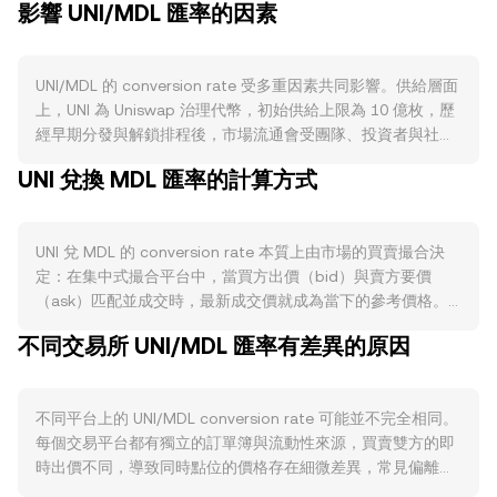
影響 UNI/MDL 匯率的因素
UNI/MDL 的 conversion rate 受多重因素共同影響。供給層面
上，UNI 為 Uniswap 治理代幣，初始供給上限為 10 億枚，歷
經早期分發與解鎖排程後，市場流通會受團隊、投資者與社群
金庫的釋放節奏影響；UNI 並無類似比特幣的減半機制，也沒
UNI 兌換 MDL 匯率的計算方式
有協議層面的固定銷毀安排，是否啟用協議費用分配或代幣質
押等機制需經治理投票決定，因此治理提案通過與否、分配比
例與執行時間，都可能改變持有誘因與拋壓。需求端則與
UNI 兌 MDL 的 conversion rate 本質上由市場的買賣撮合決
Uniswap 生態活躍度緊密相關：若去中心化交易量、做市者參
定：在集中式撮合平台中，當買方出價（bid）與賣方要價
與、以及新版本如 Uniswap v3/v4 的採用提升，對治理參與與
（ask）匹配並成交時，最新成交價就成為當下的參考價格。
代幣使用的關注度通常上升；若社群就費用開關、授權委託、
買一與賣一之間的差距稱為點差，反映即時供需；而將兩者取
或流動性獎勵等議題形成共識，也會影響市場對 UNI 的實用性
不同交易所 UNI/MDL 匯率有差異的原因
平均可得到中間價，常用作短暫參考。在多個平台之間，數據
評估。宏觀層面上，UNI 與整體加密資產對比特幣走勢有高度
匯總方常計算加權平均，使成交量較大的場域對價格影響更
相關性，短期方向常受 BTC 帶動；同時，MDL（摩爾多瓦列
大，即所謂 VWAP（成交量加權平均價）：VWAP = Σ(Price_i
伊）相對美元的強弱會透過報價鏈條影響 UNI/MDL（例如 UNI
不同平台上的 UNI/MDL conversion rate 可能並不完全相同。
× Volume_i) / Σ Volume_i。對於單筆換算而言，計算相對直
多以美元或 USDT 計價，再折算為 MDL），而全球風險偏
每個交易平台都有獨立的訂單簿與流動性來源，買賣雙方的即
接：若以 conversion rate 表示 1 UNI 折算多少 MDL，則
好、利率與流動性鬆緊影響投機和避險取向，進而反映在報價
時出價不同，導致同時點位的價格存在細微差異，常見偏離約
MDL Value = UNI Amount × rate；反之，UNI Amount = MDL
上。監管變數亦不可忽視：關於去中心化交易平台與代幣屬性
在 0.1% 至 0.5% 之間。流動性深度亦是關鍵：在深度較高的
Value / rate。在去中心化交易所層面，UNI 在 Uniswap 等自