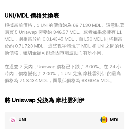
的監管表態、對 Uniswap Labs 的法律動向、以及各地合規要
市場，大額交易對價格的衝擊較小；相對地，流動性較淺或活
動做市商池子的定價遵循恆定乘積公式 x × y = k，其中 x 與 y
求變化，都可能帶來快速的再定價。技術層面方面，永續合約
躍度較低的市場，少量委託也可能造成較大滑點，使報價偏離
是池內兩種資產的儲備量，瞬時價格可近似為 y/x；當流動性
的資金費率正負變化會影響現貨與合約之間的基差，期權到期
UNI/MDL 價格兌換表
更明顯。地理與監管環境會帶來溢價或折價，例如特定地區對
或交易量變動時，價格會沿著曲線滑移。將來自集中式交易所
集中時可能加劇短期波動；大型地址的鏈上轉帳、金庫撥付與
去中心化交易的合規要求、法幣入出金難易度與成本差異，都
根據當前價格，1 UNI 的價值約為 69.7130 MDL。這意味著
以及去中心化池子的價格以 VWAP 彙整，並再經由法幣報價鏈
歸集、以及交易所錢包的淨流入流出，亦會對即期流動性與情
可能反映在針對 MDL 計價的報價上。此外，許多平台實際上
條折算為 MDL，最終共同形塑 UNI/MDL 的實時 conversion
購買 5 Uniswap 需要約 348.57 MDL。或者如果您擁有 L1
緒造成影響，疊加造成 UNI/MDL conversion rate 的短期擺
先經由 UNI/USDT 或 UNI/USD 形成價格，再透過 USDT/MDL
rate。
MDL，則相當於約 0.014345 MDL，而 L50 MDL 則將相當
動。
或 USD/MDL 的報價折算，若 USDT 相對法幣的基差出現輕微
於約 0.71723 MDL。這些數字體現了 MDL 和 UNI 之間的兌
溢折價，會間接傳導到 UNI/MDL。雖然跨所套利能在價格出現
換價格，確切金額可能會因市場波動而有所不同。
明顯偏離時買低賣高、促使價格收斂，但受限於手續費、鏈上
轉帳時間、法幣結算與合規流程等摩擦，套利並非即時且完
在過去 7 天內，Uniswap 價格已下跌了 8.00%。在 24 小
美，因此不同平台之間的 conversion rate 仍可能在短期內維
時內，價格變化了 2.00%，1 UNI 兌換 摩杜雲列伊 的最高
持差異。
價格為 71.8434 MDL，而最低價格為 68.6045 MDL。
將 Uniswap 兌換為 摩杜雲列伊
UNI
MDL