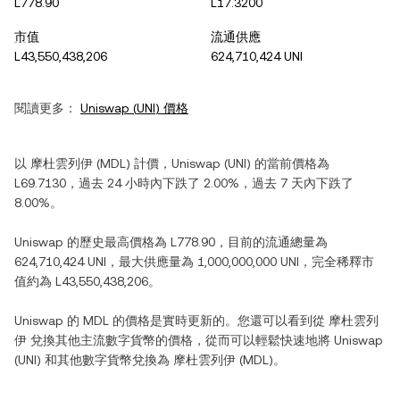
L778.90
L17.3200
市值
流通供應
L43,550,438,206
624,710,424 UNI
閱讀更多：
Uniswap
(
UNI
) 價格
以
摩杜雲列伊
(
MDL
) 計價，
Uniswap
(
UNI
) 的當前價格為
L69.7130
，過去 24 小時內
下跌
了
2.00%
，過去 7 天內
下跌
了
8.00%
。
Uniswap
的歷史最高價格為
L778.90
，目前的流通總量為
624,710,424 UNI
，最大供應量為
1,000,000,000 UNI
，完全稀釋市
值約為
L43,550,438,206
。
Uniswap
的
MDL
的價格是實時更新的。您還可以看到從
摩杜雲列
伊
兌換其他主流數字貨幣的價格，從而可以輕鬆快速地將
Uniswap
(
UNI
) 和其他數字貨幣兌換為
摩杜雲列伊
(
MDL
)。