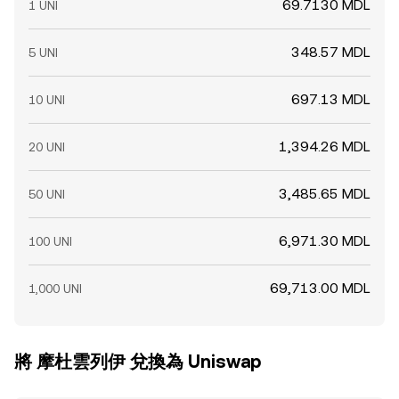
69.7130 MDL
1 UNI
348.57 MDL
5 UNI
697.13 MDL
10 UNI
1,394.26 MDL
20 UNI
3,485.65 MDL
50 UNI
6,971.30 MDL
100 UNI
69,713.00 MDL
1,000 UNI
將 摩杜雲列伊 兌換為 Uniswap