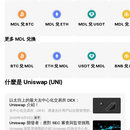
MDL 兌 BTC
MDL 兌 ETH
MDL 兌 USDT
MDL 兌
ִִִִִִִִִִִִִִִִִִִִִִִִִִִִִִִִִִִִִִִִִִִִִִִִ更多 MDL 兌換
BTC 兌 MDL
ETH 兌 MDL
USDT 兌 MDL
BNB 兌
什麼是 Uniswap (UNI)
以太坊上的最大去中心化交易所 DEX：
Uniswap 介紹！
去中心化交易所（DEX） 透過允許用戶以自我管理的
方式與其平台進行交互，提供了中心化的替代方案，從
2025年9月5日
|
新手
而鞏固了其在區塊鏈和加密貨幣行業中的地位。 Unisw
Uniswap 開發者：應對 SEC 審查與監管挑戰
ap 是 DEX 的一個很好的例子。自 2018 年成立以來，
Uniswap 與監管挑戰的介紹 Uniswap 作為去中心化金
Uniswap 已成為全球最大的去中心化交易所。 Uniswa