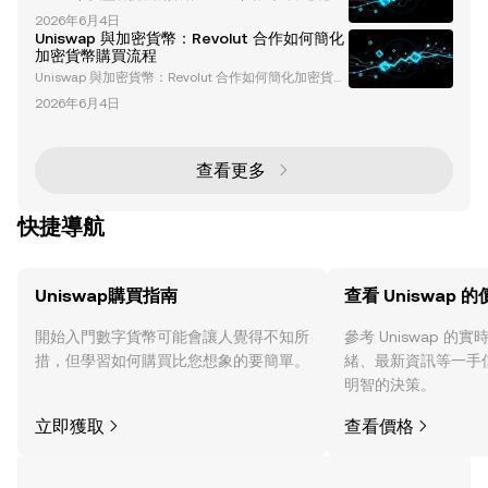
融（DeFi）領域的先驅協議，通過實現無需許可的代幣
p 也持續將最新技術融入其平台，為加密貨幣產業的發
2026年6月4日
交換，徹底改變了加密貨幣領域。然而，其發展過程中
展做出了貢獻，尤其是 去中心化金融 (DeFi)領域。 Uni
Uniswap 與加密貨幣：Revolut 合作如何簡化
也面臨了重大的監管障礙。開發者和更廣泛的加密社群
swap 是
加密貨幣購買流程
一直受到包括美國證券交易委員會（SEC）在內的監管
Uniswap 與加密貨幣：Revolut 合作如何簡化加密貨幣
機構的審查。這些挑戰引發了關於合規性、去中心化以
購買流程 加密貨幣的發展正以前所未有的速度演進，
及 DeFi 未來的關鍵問題。 SEC 對 Uniswap 的調查：
2026年6月4日
而作為領先的去中心化交易所（DEX），Uniswap 正在
關鍵進展 對 Unis
引領這場變革。其最近與位於倫敦的新型銀行 Revolut
的合作，代表著讓加密貨幣更易於全球用戶接觸的重要
一步。本文將深入探討這次合作的細節、對加密貨幣生
查看更多
態系統的影響，以及塑造金融科技（Fintech）和去中
心化金融（DeFi）領
快捷導航
Uniswap購買指南
查看 Uniswap 
開始入門數字貨幣可能會讓人覺得不知所
參考 Uniswap 
措，但學習如何購買比您想象的要簡單。
緒、最新資訊等一手
明智的決策。
立即獲取
查看價格