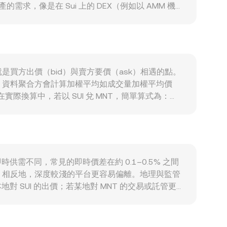
的需求，像是在 Sui 上的 DEX（例如以 AMM 機制
通常存在相關性，廣泛的風險偏好轉變（風險偏好上升
I/MNT 的 conversion rate 也可能下
轄區對代幣分類與銷售的裁決，都會影響 SUI 的
、以及鏈上或交易所的大額地址（所謂鯨魚）進出貨，
，也就是買方出價（bid）與賣方要價（ask）相遇的點。
，資料聚合方會計算加權平均如成交量加權平均價
響更大。在實際換算中，若以 SUI 兌 MNT，簡單算式為：
i 生態中的去中心化交易所也提供重要流動性，這些 AMM 以 x ×
示另一種資產的邊際價格），大額兌換會改變池子比例，從
/MNT conversion rate 的計算基礎。
即時供需不同，常見的即時價差在約 0.1–0.5% 之間
；相反地，深度較淺的平台更容易偏離。地理與監管
 SUI 的出價；若某地對 MNT 的交易或託管更便
USDT 與 MNT/USDT 定價，再換算出
間買低賣高以縮小差距，但因為鏈上轉帳時間、手續費、