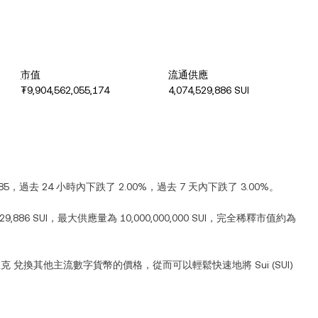
市值
流通供應
₮9,904,562,055,174
4,074,529,886 SUI
85
，過去 24 小時內
下跌
了
2.00%
，過去 7 天內
下跌
了
3.00%
。
29,886 SUI
，最大供應量為
10,000,000,000 SUI
，完全稀釋市值約為
里克
兌換其他主流數字貨幣的價格，從而可以輕鬆快速地將
Sui
(
SUI
)