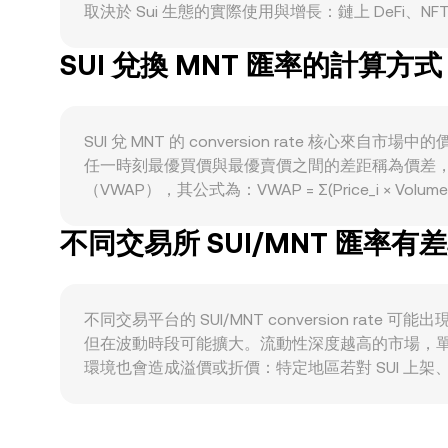
取決於 Sui 生態的實際使用與增長：鏈上 DeFi、N
運作的協議）或借貸協議的活躍度上升，往往會推動對
SUI 兌換 MNT 匯率的計算方式
或避險情緒升溫）會放大短期波動；作為報價資產的 MNT 強
滑。監管事件也可能帶來急劇變動，例如針對中心化
可取得性與市場信心。最後，技術性市場動態如 S
都可能在短期內擾動 SUI/MNT 的 conversion rate
SUI 兌 MNT 的 conversion rate 
任一時刻最優買價與最優賣價之間的差距稱為價差
（VWAP），其公式為：VWAP = Σ(Price_i × 
MNT Value = SUI Amount × rate，而反向則
不同交易所 SUI/MNT 匯率有
y = k 維持池中兩種資產的乘積不變，當池內資產比
而影響即時成交價格。綜合來看，撮合式訂單簿的最新成交、中
不同交易平台的 SUI/MNT conversion r
但在波動時段可能擴大。流動性深度越高的市場，
環境也會造成溢價或折價：特定地區若對 SUI 上架
利，則 MNT 端的強弱也會反映到 SUI/MNT 報價。
SUI/MNT，因此 USDT 對其他法幣或資產的微
風險承擔與風控限制，套利並非即時且完美，於是不同交易所