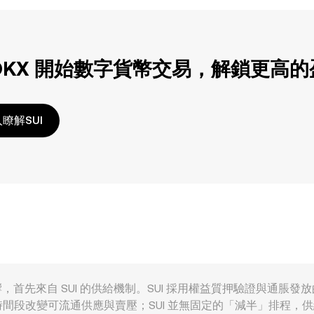
OKX 開始數字貨幣交易，解鎖更高
瞭解SUI
多重因素共同影響，首先來自 SUI 的供給機制。SUI 採用權益質押驗
間段改變可流通供應與賣壓；SUI 並無固定的「減半」排程，