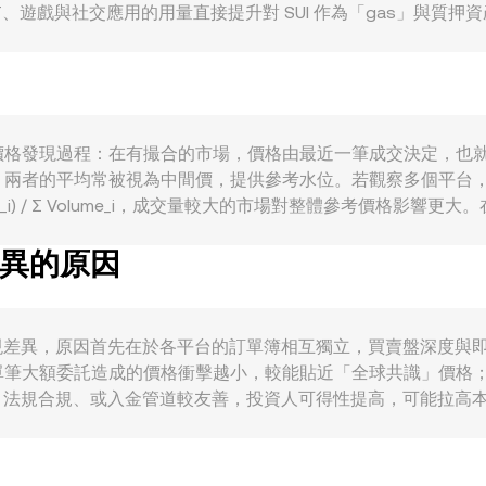
FT、遊戲與社交應用的用量直接提升對 SUI 作為「gas」與質押資產
 SUI 的購買需求。此外，宏觀層面中，SUI 對比特幣走勢
弱同樣重要，當 MNT 相對其他資產走強時，即使 SUI 價值不變，SU
平台的上架與下架審查、針對質押服務的合規指引、或特定司法管
UI 永續合約的資金費率變化、選擇權到期集中帶來的對沖壓力
。
核心來自市場中的價格發現過程：在有撮合的市場，價格由最近一筆成交決定
，兩者的平均常被視為中間價，提供參考水位。若觀察多個平台
Volume_i) / Σ Volume_i，成交量較大的市場對整體參考價格影
為：SUI Amount = MNT Value / rate。除了訂單簿機制，Su
差異的原因
例變動時，隱含價格可近似為 price = y/x（以一種資產表
間價與 VWAP，搭配 AMM 池子的即時邊際價格，共同構成 SUI
ate 可能出現差異，原因首先在於各平台的訂單簿相互獨立，買賣盤深度與
單筆大額委託造成的價格衝擊越小，較能貼近「全球共識」價格
、法規合規、或入金管道較友善，投資人可得性提高，可能拉高本地對
另有一項常見機制是經由 USDT 定價的基差傳導：許多平台先以 SUI/
小溢折價，會間接滲入 SUI/MNT 的報價差異。套利者會在平台
之間的 conversion rate 仍可能短暫背離。