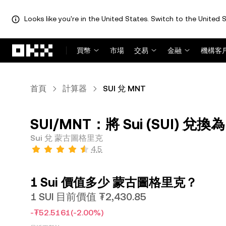
Looks like you're in the United States. Switch to the United S
跳轉至主要內容
買幣
市場
交易
金融
機構客
首頁
計算器
SUI 兌 MNT
SUI/MNT：將 Sui (SUI) 兌
Sui 兌 蒙古圖格里克
4.5
1 Sui 價值多少 蒙古圖格里克？
1 SUI 目前價值 ₮2,430.85
-₮52.5161
(-2.00%)