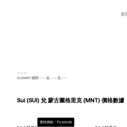
未
-- ~ --
SUI/MNT 關閉：--
低：--
高：--
Sui (SUI) 兌 蒙古圖格里克 (MNT) 價格數據
實時價格：₮2,430.85