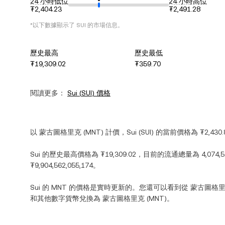
24 小時低位
24 小時高位
₮2,404.23
₮2,491.28
*以下數據顯示了
SUI
的市場信息。
歷史最高
歷史最低
₮19,309.02
₮359.70
閱讀更多：
Sui
(
SUI
) 價格
以
蒙古圖格里克
(
MNT
) 計價，
Sui
(
SUI
) 的當前價格為
₮2,430.
Sui
的歷史最高價格為
₮19,309.02
，目前的流通總量為
4,074,5
₮9,904,562,055,174
。
Sui
的
MNT
的價格是實時更新的。您還可以看到從
蒙古圖格
和其他數字貨幣兌換為
蒙古圖格里克
(
MNT
)。