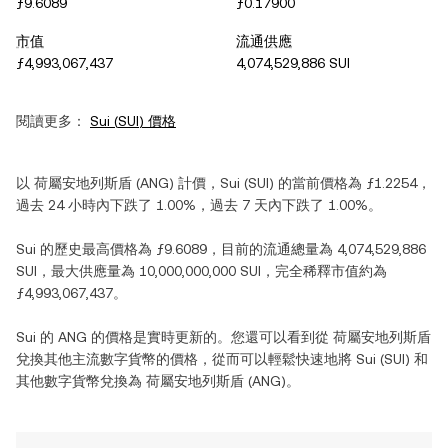
ƒ9.6089
ƒ0.17900
市值
流通供應
ƒ4,993,067,437
4,074,529,886 SUI
閱讀更多：
Sui
(
SUI
) 價格
以
荷屬安地列斯盾
(
ANG
) 計價，
Sui
(
SUI
) 的當前價格為
ƒ1.2254
，
過去 24 小時內
下跌
了
1.00%
，過去 7 天內
下跌
了
1.00%
。
Sui
的歷史最高價格為
ƒ9.6089
，目前的流通總量為
4,074,529,886
SUI
，最大供應量為
10,000,000,000 SUI
，完全稀釋市值約為
ƒ4,993,067,437
。
Sui
的
ANG
的價格是實時更新的。您還可以看到從
荷屬安地列斯盾
兌換其他主流數字貨幣的價格，從而可以輕鬆快速地將
Sui
(
SUI
) 和
其他數字貨幣兌換為
荷屬安地列斯盾
(
ANG
)。