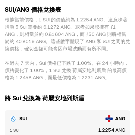
負變化反映槓桿多空傾向，集中到期的期權結算常帶來
額委託時的價格衝擊較小；相對地，小型或新興平台因掛單較
別代表池中兩種資產的儲備量，價格近似為 y/x；當有大額換
Gamma 相關的波動，而鏈上與交易所的大額地址調倉、解鎖
SUI/ANG 價格兌換表
淺，單筆交易即可拉動較大幅度的價格變化。部分地區或監管
手改變池中儲備比例，AMM 會自動在彈性曲線上重新定價，
後的拋售或再質押流向，亦會對短期供需與 SUI/ANG 的
差異也會造成溢價或折價，例如某些司法轄區對 SUI 的合規要
根據當前價格，1 SUI 的價值約為 1.2254 ANG。這意味著
進而反映到聚合後的 SUI/ANG conversion rate。
conversion rate 造成影響。
求、法幣入金便利度與 KYC 制度，會改變當地可用流動性與
購買 5 Sui 需要約 6.1272 ANG。或者如果您擁有 ƒ1
定價。實務上，許多平台首先以 SUI/USDT 或 SUI/USD 定
ANG，則相當於約 0.81604 ANG，而 ƒ50 ANG 則將相當
價，再折算為 ANG，因此 USDT 與美元之間的輕微溢折，以
於約 40.8019 ANG。這些數字體現了 ANG 和 SUI 之間的兌
及 USD 對 ANG 的定價機制，都可能透過路由傳導至最終的
換價格，確切金額可能會因市場波動而有所不同。
SUI/ANG 報價。跨平台套利者會買低賣高以縮窄價差，在多數
情況下對價格有穩定作用，但受限於轉帳時間、手續費、風險
在過去 7 天內，Sui 價格已下跌了 1.00%。在 24 小時內，
控制與合規約束，套利無法讓所有平台的 SUI/ANG
價格變化了 1.00%，1 SUI 兌換 荷屬安地列斯盾 的最高價
conversion rate 完全一致。
格為 1.2458 ANG，而最低價格為 1.2231 ANG。
將 Sui 兌換為 荷屬安地列斯盾
SUI
ANG
1.2254 ANG
1 SUI