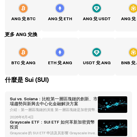
ANG 兌 BTC
ANG 兌 ETH
ANG 兌 USDT
ANG 兌
ִִִִִִִִִִִִִִִִִִִִִִִִִִִִִִִִִִִִִִִִִִִִִִִִ更多 ANG 兌換
BTC 兌 ANG
ETH 兌 ANG
USDT 兌 ANG
BNB 兌
什麼是 Sui (SUI)
Sui vs. Solana：比較第一層區塊鏈的創新、市
場趨勢與新興去中心化金融解決方案
介紹：第一層區塊鏈的演進 第一層區塊鏈是加密貨幣
生態系統的基礎，支持去中心化應用（dApps）、智能
2026年6月4日
合約以及創新的使用案例。在這個領域的領先者中， S
Grayscale ETF：SUI ETF 如何革新加密貨幣
olana 和 Sui 是兩個具有獨特架構和市場重點的區塊
投資
鏈。Solana 因其高吞吐量和低交易費用而備受讚譽，
Grayscale 的 SUI ETF 申請及其影響 Grayscale Invest
而 Sui 則在遊戲和 Web3 應用方面開闢了自己的利基