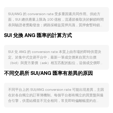
SUI/ANG 的 conversion rate 受多重因素共同作用。供給方
面，SUI 總供應量上限為 100 億枚，流通節奏取決於解鎖時間
表與驗證者獎勵發放；網路採權益質押共識，質押會暫時鎖定
部分 SUI，降低可流通賣壓。SUI 並無類似比特幣的「減半」
SUI 兌換 ANG 匯率的計算方式
機制，且沒有結構性的通膨削減燒毀設計，因此解鎖與質押比
例的變化對供給面的邊際影響格外關鍵。需求方面，SUI 作為
網路「gas」與主要資產，在 DeFi、NFT、鏈上遊戲與原生
SUI 兌 ANG 的 conversion rate 本質上由市場的即時供需決
Move 生態工具的活躍度提升時，對 SUI 的使用需求會上升；
定。於集中式交易平台中，最新一筆成交價來自買方出價
Sui 的物件導向架構與平行處理特性若帶來更高交易吞吐與更
（bid）與賣方要價（ask）相互匹配的點位，這個成交價即為
低費用，也可能吸引更多應用遷移或啟動，進一步支撐需求。
當下最直接的價格訊號。最佳買價與最佳賣價之間的差距稱為
宏觀層面上，SUI 對比特幣走勢通常具高相關性；全球風險情
不同交易所 SUI/ANG 匯率有差異的原因
價差（spread），兩者平均值為中間價（mid-price），常被
緒轉弱時，整體加密資產承壓。ANG 通常緊隨美元走勢（長期
用作參考基準。若綜觀多個平台，資料聚合商會計算成交量加
維持對美元的固定匯制框架），當美元走強或本地利率環境變
權平均價（VWAP），公式為：VWAP = Σ(Price_i × Volume_i)
化，會透過法幣端的定價傳導影響 SUI/ANG 的 conversion
不同平台上的 SUI/ANG conversion rate 可能出現差異，主因
/ Σ Volume_i，成交量較大的平台對 VWAP 的影響更大。在實
rate。監管與政策事件也會觸發短期波動，例如主要司法轄區
在於各自獨立的訂單簿機制。每個平台都有獨立的買賣盤與撮
務換算上，若已知 conversion rate，則 ANG 價值 = SUI 數量
對質押服務、代幣分發是否涉及證券屬性的界定，或大型交易
合引擎，供需結構並不完全相同，常見即時偏離幅度約在
× conversion rate；反之，SUI 數量 = ANG 價值 / conversion
平台對 SUI 的上架、下架與合規要求更新，以及基金會或生態
0.1% 至 0.5% 之間，而在劇烈波動或流動性稀薄時偏離可能擴
rate。若考慮 SUI 在去中心化交易所的流動性，許多池子採自
資助計畫的訊息披露。技術面上，SUI 永續合約的資金費率正
大。流動性深度亦是關鍵因素，深度越高的大型平台在面對大
動做市商（AMM）模型，基礎關係為 x × y = k，其中 x 與 y 分