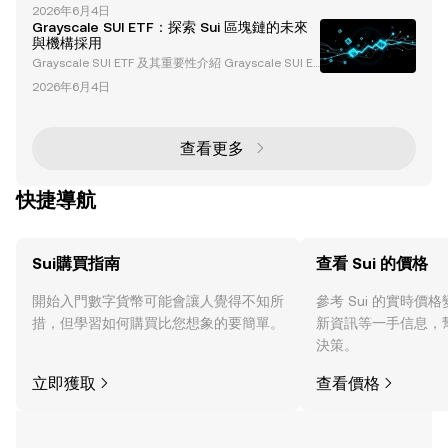
ments 作為領先的數位資產管理公司，已向美國證券
市場。本文將探討它們的獨特特性、市場趨勢以及對加
2026年6月4日
交易委員會（SEC）提交了一份 S-1 註冊聲明，計劃
密貨幣生態系統的更廣泛影響。 S
Grayscale SUI ETF：探索 Sui 區塊鏈的未來
推出 SUI ETF。這項擬議的交易所交易基金（ETF）旨
與機構採用
在追蹤 SUI 加密貨幣的價格（扣除相關費用），為投
Grayscale SUI ETF 及其重要性介紹 Grayscale SUI ET
資者提供一種受監管且簡化的方式來接觸 SUI 區塊鏈
F 已成為加密貨幣行業中的關鍵話題，反映了機構對區
生態系統。 此申請代表了 Grayscale
2026年6月4日
塊鏈技術日益增長的興趣。隨著 Grayscale Investme
nts 不斷擴展其加密投資產品組合，將 Sui (SUI) 納入
交易所交易基金 (ETF) 的潛力可能成為推動該區塊鏈採
用與知名度的轉折點。本文將探討 Sui 區塊鏈、其生態
查看更多
系統以及潛在 SUI ET
快捷導航
Sui購買指南
查看 Sui 的價格
開始入門數字貨幣可能會讓人覺得不知所
參考 Sui 的實時價
措，但學習如何購買比您想象的要簡單。
新資訊等一手信息，
決策。
立即獲取
查看價格