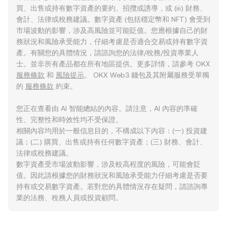
買、出售或持有數字資產的要約、招攬或誘導，或 (iii) 財務、
會計、法律或稅務建議。數字資產 (包括穩定幣和 NFT) 會受到
市場波動的影響，涉及高風險並可能貶值。您應根據自己的財
務狀況和風險承受能力，仔細考慮是否適合交易或持有數字資
產。有關您的具體情況，請諮詢您的法律/稅務/投資專業人
士。並非所有產品都在所有地區提供。更多詳情，請參考 OKX
服務條款
和
風險提示
。 OKX Web3 錢包及其附屬服務受單獨
的
服務條款
約束。
您正在查看由 AI 智能總結的內容。請注意，AI 內容的準確
性、完整性和時效性均不受保證。
相關內容均用於一般信息目的，不構成以下內容：(一) 投資建
議；(二) 購買、出售或持有任何數字資產；(三) 財務、會計、
法律或稅務建議。
數字資產受市場波動影響，涉及較高程度的風險，可能會貶
值。因此請根據您的財務狀況和風險承受能力仔細考慮是否要
持有或交易數字資產。若對您的具體情況存在疑問，請諮詢專
業的法務、稅務人員或投資顧問。