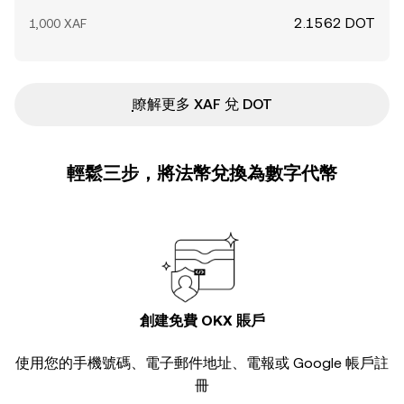
2.1562 DOT
1,000 XAF
ִִִִִִִִִִִִִִִִִִִִִִִִִִִִִִִִִִִִִִִִִִִִִִִ瞭解更多 XAF 兌 DOT
輕鬆三步，將法幣兌換為數字代幣
創建免費 OKX 賬戶
使用您的手機號碼、電子郵件地址、電報或 Google 帳戶註
冊