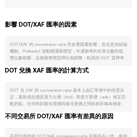
影響 DOT/XAF 匯率的因素
DOT/XAF 的 conversion rate 受多重因素影響，首先是供給端
機制。Polkadot 採動態通膨模型，年通膨率約在單位數到低
雙位數範圍，且會隨整體質押比例調整；較高的 DOT 質押率
可使通膨獎勵分配更分散，同時將大量代幣鎖定，減少流通面
DOT 兌換 XAF 匯率的計算方式
拋壓。DOT 沒有類似比特幣的「減半」事件，但存在解綁期
（過去常見約四週），在市場波動時會影響可即時出售的供給
節奏。燒毀方面雖非核心設計，但部分手續費或治理決策可能
DOT 兌 XAF 的 conversion rate 基本上由訂單簿中的供需決
導致小幅銷毀或資金庫處置，對循環供給形成邊際影響。需求
定，最新成交價是買方出價（bid）與賣方要價（ask）相互匹
端則來自生態活動與使用場景：平行鏈與跨鏈訊息（XCM）流
配的點。任何時刻最佳買價與最佳賣價之間的差距稱為價差
量增加、DeFi 與資產發行在 Polkadot 網路上的採用、
（spread），兩者平均值即為中間價（mid-price），常用作
OpenGov 治理參與度提升，以及新機制（如 Coretime 與平
不同交易所 DOT/XAF 匯率有差異的原因
參考報價。若跨多個平台彙整，資料供應商會計算成交量加權
行鏈資源市場）對 DOT 用途的擴展，都可能提高對 DOT 的需
平均價（VWAP），公式為 VWAP = Σ(Price_i × Volume_i) / Σ
求。宏觀層面，DOT 對比特幣走勢具有高相關性，風險偏好轉
Volume_i，成交量越高的場內價格權重越大。簡單換算層面，
向與加密整體資金流常左右短期方向；同時，XAF 作為中非金
不同交易所的 DOT/XAF conversion rate 可能並不一致。每個