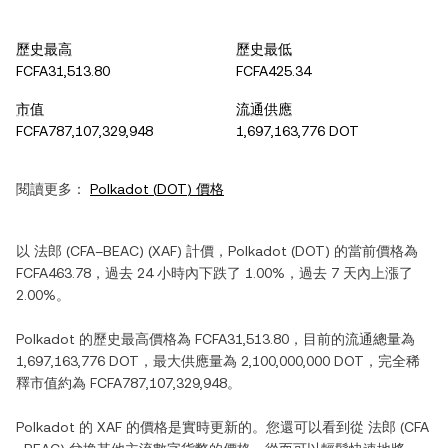
歷史最高
歷史最低
FCFA31,513.80
FCFA425.34
市值
流通供應
FCFA787,107,329,948
1,697,163,776 DOT
閱讀更多：
Polkadot
(
DOT
) 價格
以
法郎 (CFA–BEAC)
(
XAF
) 計價，
Polkadot
(
DOT
) 的當前價格為
FCFA463.78
，過去 24 小時內
下跌
了
1.00%
，過去 7 天內
上漲
了
2.00%
。
Polkadot
的歷史最高價格為
FCFA31,513.80
，目前的流通總量為
1,697,163,776 DOT
，最大供應量為
2,100,000,000 DOT
，完全稀
釋市值約為
FCFA787,107,329,948
。
Polkadot
的
XAF
的價格是實時更新的。您還可以看到從
法郎 (CFA