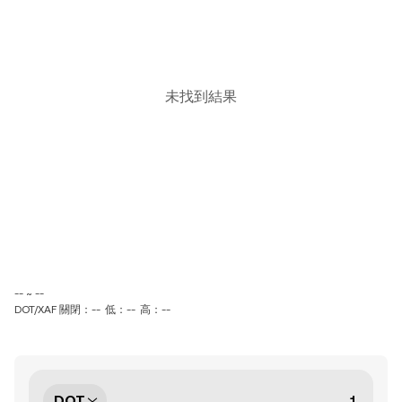
未找到結果
-- ~ --
DOT/XAF 關閉：--
低：--
高：--
DOT