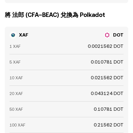
將 法郎 (CFA–BEAC) 兌換為 Polkadot
XAF
DOT
0.0021562 DOT
1 XAF
0.010781 DOT
5 XAF
0.021562 DOT
10 XAF
0.043124 DOT
20 XAF
0.10781 DOT
50 XAF
0.21562 DOT
100 XAF