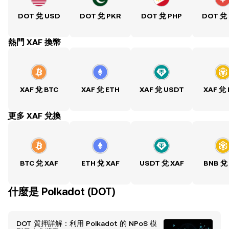
DOT 兌 USD
DOT 兌 PKR
DOT 兌 PHP
DOT 兌
熱門 XAF 換幣
XAF 兌 BTC
XAF 兌 ETH
XAF 兌 USDT
XAF 兌
ִִִִִִִִִִִִִִִִִִִִִִִִִִִִִִִִִִִִִִִִִִִִִִִִ更多 XAF 兌換
BTC 兌 XAF
ETH 兌 XAF
USDT 兌 XAF
BNB 兌
什麼是 Polkadot (DOT)
DOT 質押詳解：利用 Polkadot 的 NPoS 模