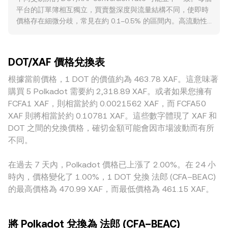
XAF Value = DOT Amount × rate，反向則為 DOT Amount =
融共同體法郎，與歐元掛鉤並受區域央行政策與外部匯市影
平台的訂單簿相互獨立，買賣盤深度與流量結構不同，使即時
XAF Value / rate；其中的 rate 指當下 DOT/XAF 的
響，XAF 強弱會直接改變以 XAF 計價的 DOT/XAF conversion
價格存在細微分歧，常見在約 0.1–0.5% 的區間內。高流動性
conversion rate。在去中心化交易場合，若 DOT 具備可觀的
rate。監管事件亦不容忽視：美國對加密資產定性與訴訟進
平台的深度較佳，單筆大額交易對價格的影響較小；相反地，
DEX 流動性（例如 Polkadot 生態中的 AMM 交易池），價格
展、歐盟 MiCA 規範落地、以及非洲各國對交易平台與法幣出
在深度不足或做市者較少的場所，成交更容易偏離全球共識。
常由恆定乘積公式 x × y = k 所約束，其中 x 與 y 分別代表池中
入金的要求，皆可能影響法幣管道與流動性，進而反映到
地理與監管因素也會造成差異：若某市場對法幣出入金、身份
兩種資產的儲備量，在小幅交易下即時價格可近似為 y/x；當
DOT/XAF 报价。技術層面上，永續合約資金費率（funding
DOT/XAF 價格兌換表
驗證或加密交易設定更嚴格，可能導致境內 DOT 供應偏緊或
單筆交易較大時，對儲備比例的擾動會造成滑點，使最終成交
rates）會驅動槓桿部位在短期內拉扯現貨價格，期權到期集中
法幣管道成本提高，使該地區的報價對 DOT/XAF 形成溢價或
根據當前價格，1 DOT 的價值約為 463.78 XAF。這意味著
價與中間價或 VWAP 出現差距。綜合而言，即時成交、訂單簿
日可能加劇波動；大型持幣者（whales）鏈上轉入交易所或跨
折價。另有不少平台以 USDT 為中介，DOT 先與 USDT 定
深度、跨所 VWAP 與 AMM 池內定價共同構成 DOT/XAF
購買 5 Polkadot 需要約 2,318.89 XAF。或者如果您擁有
鏈轉移，常對流動性池與訂單簿造成不對稱衝擊，為
價，再以 USDT 兌 XAF 的報價換算出 DOT/XAF；當 USDT 對
conversion rate 的計算與呈現。
FCFA1 XAF，則相當於約 0.0021562 XAF，而 FCFA50
conversion rate 帶來額外的短期擾動。
XAF 產生小幅升貼水時，會直接反映到最終的 DOT/XAF
XAF 則將相當於約 0.10781 XAF。這些數字體現了 XAF 和
conversion rate。套利參與者會在不同交易所間買低賣高，對
DOT 之間的兌換價格，確切金額可能會因市場波動而有所
價格有穩定作用，但受限於轉帳時間、費用、合規流程與流動
不同。
性限制，套利並非瞬時或完全，因此各平台之間的 conversion
rate 仍可能在短期內維持一定差距。
在過去 7 天內，Polkadot 價格已上漲了 2.00%。在 24 小
時內，價格變化了 1.00%，1 DOT 兌換 法郎 (CFA–BEAC)
的最高價格為 470.99 XAF，而最低價格為 461.15 XAF。
將 Polkadot 兌換為 法郎 (CFA–BEAC)