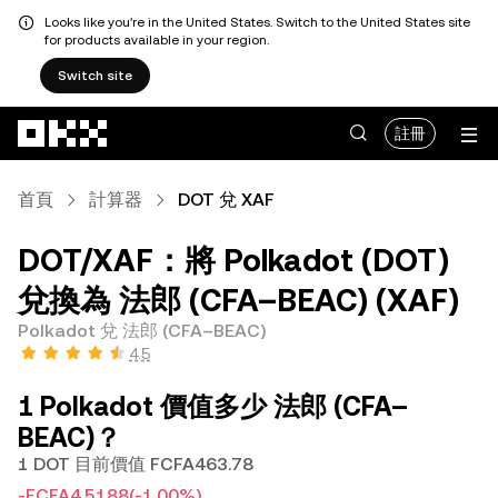
Looks like you're in the United States. Switch to the United States site
for products available in your region.
Switch site
跳轉至主要內容
註冊
首頁
計算器
DOT 兌 XAF
DOT/XAF：將 Polkadot (DOT)
兌換為 法郎 (CFA–BEAC) (XAF)
Polkadot 兌 法郎 (CFA–BEAC)
4.5
1 Polkadot 價值多少 法郎 (CFA–
BEAC)？
1 DOT 目前價值 FCFA463.78
-FCFA4.5188
(-1.00%)