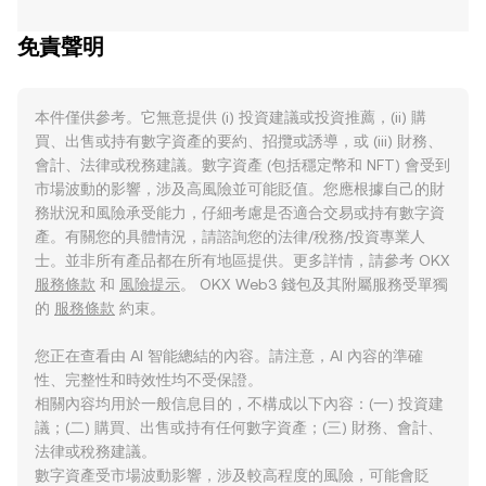
免責聲明
本件僅供參考。它無意提供 (i) 投資建議或投資推薦，(ii) 購
買、出售或持有數字資產的要約、招攬或誘導，或 (iii) 財務、
會計、法律或稅務建議。數字資產 (包括穩定幣和 NFT) 會受到
市場波動的影響，涉及高風險並可能貶值。您應根據自己的財
務狀況和風險承受能力，仔細考慮是否適合交易或持有數字資
產。有關您的具體情況，請諮詢您的法律/稅務/投資專業人
士。並非所有產品都在所有地區提供。更多詳情，請參考 OKX
服務條款
和
風險提示
。 OKX Web3 錢包及其附屬服務受單獨
的
服務條款
約束。
您正在查看由 AI 智能總結的內容。請注意，AI 內容的準確
性、完整性和時效性均不受保證。
相關內容均用於一般信息目的，不構成以下內容：(一) 投資建
議；(二) 購買、出售或持有任何數字資產；(三) 財務、會計、
法律或稅務建議。
數字資產受市場波動影響，涉及較高程度的風險，可能會貶