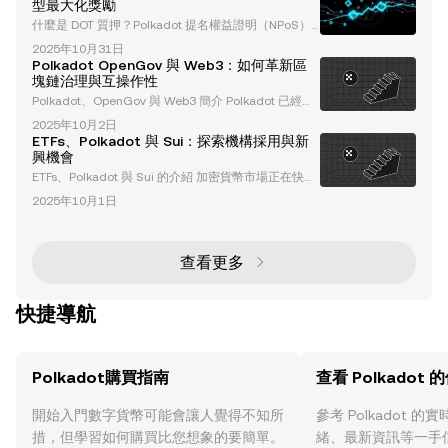
型最大化獎勵
什麼是 DOT 質押？Polkadot 提名權益證明（NPoS）
模型概述 DOT 質押是將 Polkadot 的原生加密貨幣 DO
2025年10月31日
T 鎖定起來，以支持網絡運行並獲取獎勵的過程。Polk
Polkadot OpenGov 與 Web3：如何革新區
adot 採用 提名權益證明（NPoS） 機制，允許參與者
塊鏈治理與互操作性
運行自己的驗證節點或提名可信的驗證者。此模型旨在
Polkadot、OpenGov 與 Web3 簡介 Polkadot 已經確
增強去中心化和可及性，使用戶無需具備廣泛的技術專
立了自己作為革命性 Layer-0 區塊鏈的地位，解決了區
業知識即可為網絡做出貢獻。 與傳統的權益證明（Po
2025年10月2日
塊鏈生態系統中的關鍵挑戰，例如擴展性、互操作性和
S）系統不同
ETFs、Polkadot 與 Sui：探索機構採用與新
治理。憑藉其尖端的架構和以社群為主導的治理模式 O
興機會
penGov，Polkadot 正在塑造 Web3 的未來。本文將
ETFs、Polkadot 與 Sui 的介紹 加密貨幣市場正在快速
深入探討 Polkadot 的獨特功能、升級以及其在區塊鏈
轉型，其中交易所交易基金（ETFs）成為機構採用的
技術和治理中的變革性角色。 理解 Polk
2025年10月1日
關鍵推動力。Polkadot 和 Sui 是兩個創新的區塊鏈平
台，正在重塑去中心化生態系統。本文將深入探討 ETF
s 在加密領域的重要性、Polkadot 和 Sui 在機構策略
中的角色，以及它們對市場的更廣泛影響。 什麼是加
查看更多
密貨幣 ETFs？為什麼它們重要？ 加密貨幣 ETFs
快捷導航
Polkadot購買指南
查看 Polkadot 
開始入門數字貨幣可能會讓人覺得不知所
參考 Polkadot 
措，但學習如何購買比您想象的要簡單。
緒、最新資訊等一手