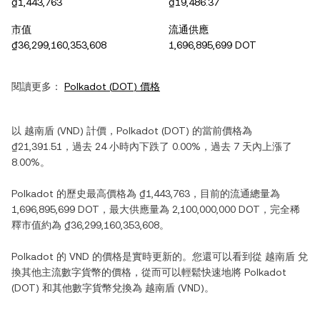
₫1,443,763
₫19,486.37
市值
流通供應
₫36,299,160,353,608
1,696,895,699 DOT
閱讀更多：
Polkadot
(
DOT
) 價格
以
越南盾
(
VND
) 計價，
Polkadot
(
DOT
) 的當前價格為
₫21,391.51
，過去 24 小時內
下跌
了
0.00%
，過去 7 天內
上漲
了
8.00%
。
Polkadot
的歷史最高價格為
₫1,443,763
，目前的流通總量為
1,696,895,699 DOT
，最大供應量為
2,100,000,000 DOT
，完全稀
釋市值約為
₫36,299,160,353,608
。
Polkadot
的
VND
的價格是實時更新的。您還可以看到從
越南盾
兌
換其他主流數字貨幣的價格，從而可以輕鬆快速地將
Polkadot
(
DOT
) 和其他數字貨幣兌換為
越南盾
(
VND
)。