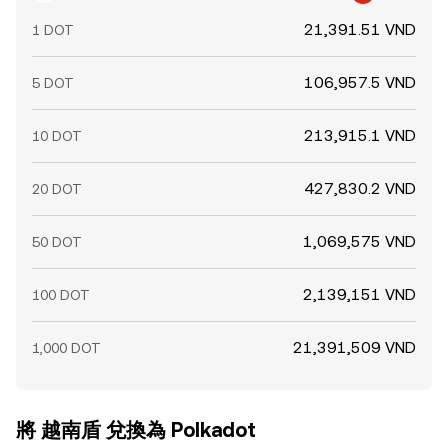
21,391.51 VND
1 DOT
106,957.5 VND
5 DOT
213,915.1 VND
10 DOT
427,830.2 VND
20 DOT
1,069,575 VND
50 DOT
2,139,151 VND
100 DOT
21,391,509 VND
1,000 DOT
將 越南盾 兌換為 Polkadot