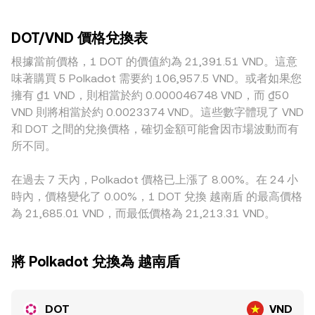
到期與未平倉量結構、鏈上與交易所之間的大額地址（俗稱鯨
推動價格；相反地，深度有限時，單筆大單就可能造成明顯的
中心化交易面，DOT 亦有相當的 DEX 流動性，例如基於自動
魚）流向、以及現貨與永續合約之間的基差，都會在短期內拉
滑點與價格衝擊。在區域層面，法幣入出金限制、手續費與合
做市商（AMM）的池子常遵循 x × y = k 的恆定乘積模型，其
動 DOT/VND conversion rate 的波動幅度與節奏。
DOT/VND 價格兌換表
規成本，可能使部分越南投資者偏好特定平台或交易路徑，導
中即時價格可近似為池中兩資產儲備的比值 y/x；當大單交易
致 DOT/VND 報價呈現地域性溢價或折價。此外，許多場所的
根據當前價格，1 DOT 的價值約為 21,391.51 VND。這意
改變儲備比例時，池內價格即隨之調整。綜合而言，中心化交
基礎報價事實上先以 DOT/USDT 形成，再透過 USDT 與 VND
易所的訂單簿撮合、跨所 VWAP 以及部分 DEX 之 AMM 定價
味著購買 5 Polkadot 需要約 106,957.5 VND。或者如果您
的換算或本地場外價格傳導到 DOT/VND，因此 USDT 相對
共同構成 DOT/VND conversion rate 的來源與參考框架。
擁有 ₫1 VND，則相當於約 0.000046748 VND，而 ₫50
VND 的溢折價與基差會間接影響最終顯示的 conversion
VND 則將相當於約 0.0023374 VND。這些數字體現了 VND
rate。跨所套利雖能在價差擴大時進場收斂不同平台之間的報
和 DOT 之間的兌換價格，確切金額可能會因市場波動而有
價，但受限於手續費、提現與入金速度、風險限額與合規流
所不同。
程，套利無法即時且完全消除差異，因而保留了跨所之間的細
微價差。
在過去 7 天內，Polkadot 價格已上漲了 8.00%。在 24 小
時內，價格變化了 0.00%，1 DOT 兌換 越南盾 的最高價格
為 21,685.01 VND，而最低價格為 21,213.31 VND。
將 Polkadot 兌換為 越南盾
DOT
VND