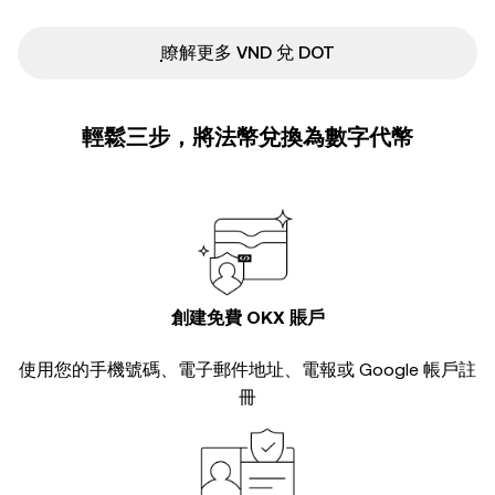
ִִִִִִִִִִִִִִִִִִִִִִִִִִִִִִִִִִִִִִִִִִִִִִִ瞭解更多 VND 兌 DOT
輕鬆三步，將法幣兌換為數字代幣
創建免費 OKX 賬戶
使用您的手機號碼、電子郵件地址、電報或 Google 帳戶註
冊