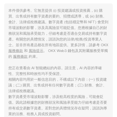
本件僅供參考。它無意提供 (i) 投資建議或投資推薦，(ii) 購
買、出售或持有數字資產的要約、招攬或誘導，或 (iii) 財務、
會計、法律或稅務建議。數字資產 (包括穩定幣和 NFT) 會受到
市場波動的影響，涉及高風險並可能貶值。您應根據自己的財
務狀況和風險承受能力，仔細考慮是否適合交易或持有數字資
產。有關您的具體情況，請諮詢您的法律/稅務/投資專業人
士。並非所有產品都在所有地區提供。更多詳情，請參考 OKX
服務條款
和
風險提示
。 OKX Web3 錢包及其附屬服務受單獨
的
服務條款
約束。
您正在查看由 AI 智能總結的內容。請注意，AI 內容的準確
性、完整性和時效性均不受保證。
相關內容均用於一般信息目的，不構成以下內容：(一) 投資建
議；(二) 購買、出售或持有任何數字資產；(三) 財務、會計、
法律或稅務建議。
數字資產受市場波動影響，涉及較高程度的風險，可能會貶
值。因此請根據您的財務狀況和風險承受能力仔細考慮是否要
持有或交易數字資產。若對您的具體情況存在疑問，請諮詢專
業的法務、稅務人員或投資顧問。