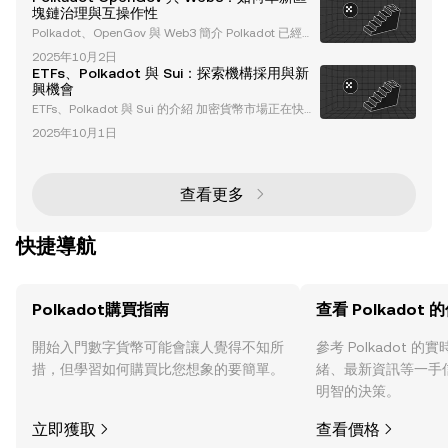
adot 採用 提名權益證明（NPoS） 機制，允許參與者
塊鏈治理與互操作性
運行自己的驗證節點或提名可信的驗證者。此模型旨在
Polkadot、OpenGov 與 Web3 簡介 Polkadot 已經確
增強去中心化和可及性，使用戶無需具備廣泛的技術專
立了自己作為革命性 Layer-0 區塊鏈的地位，解決了區
業知識即可為網絡做出貢獻。 與傳統的權益證明（Po
2025年10月2日
塊鏈生態系統中的關鍵挑戰，例如擴展性、互操作性和
S）系統不同
ETFs、Polkadot 與 Sui：探索機構採用與新
治理。憑藉其尖端的架構和以社群為主導的治理模式 O
興機會
penGov，Polkadot 正在塑造 Web3 的未來。本文將
ETFs、Polkadot 與 Sui 的介紹 加密貨幣市場正在快速
深入探討 Polkadot 的獨特功能、升級以及其在區塊鏈
轉型，其中交易所交易基金（ETFs）成為機構採用的
技術和治理中的變革性角色。 理解 Polk
2025年10月1日
關鍵推動力。Polkadot 和 Sui 是兩個創新的區塊鏈平
台，正在重塑去中心化生態系統。本文將深入探討 ETF
s 在加密領域的重要性、Polkadot 和 Sui 在機構策略
中的角色，以及它們對市場的更廣泛影響。 什麼是加
查看更多
密貨幣 ETFs？為什麼它們重要？ 加密貨幣 ETFs
快捷導航
Polkadot購買指南
查看 Polkadot 
開始入門數字貨幣可能會讓人覺得不知所
參考 Polkadot 
措，但學習如何購買比您想象的要簡單。
緒、最新資訊等一手
明智的決策。
立即獲取
查看價格