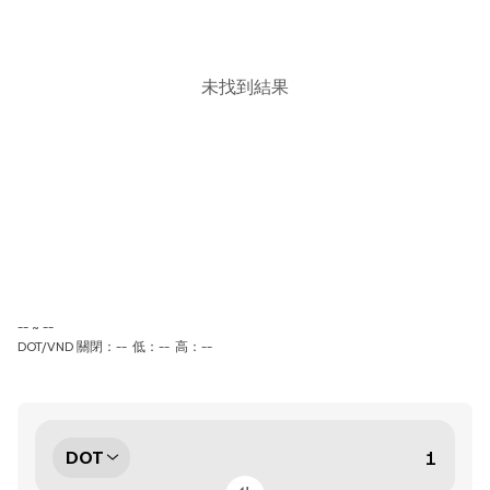
未找到結果
-- ~ --
DOT/VND 關閉：--
低：--
高：--
DOT