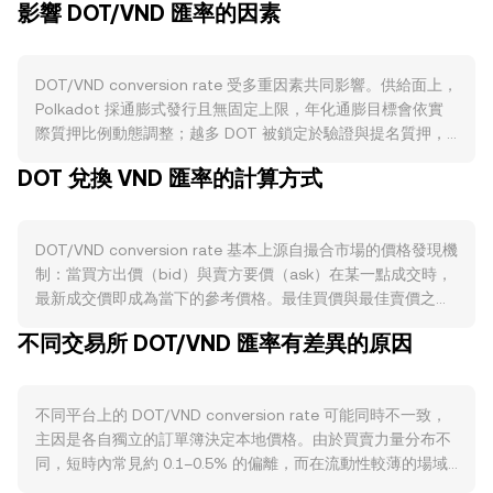
影響 DOT/VND 匯率的因素
DOT/VND conversion rate 受多重因素共同影響。供給面上，
Polkadot 採通膨式發行且無固定上限，年化通膨目標會依實
際質押比例動態調整；越多 DOT 被鎖定於驗證與提名質押，
流通賣壓越低。歷史上曾有 1:100 面額重定名事件，並無「減
DOT 兌換 VND 匯率的計算方式
半」機制，也較少常態性銷毀；不過國庫支出與治理提案可能
影響代幣在二級市場的釋出節奏。需求面上，平行鏈生態的活
躍度是關鍵，包含平行鏈插槽與現行的核心時間（Agile
DOT/VND conversion rate 基本上源自撮合市場的價格發現機
Coretime）租用與保證金需求、跨鏈訊息傳遞（XCMP）的實
制：當買方出價（bid）與賣方要價（ask）在某一點成交時，
用性、在 Astar、Acala、HydraDX 等生態中的交易與 DeFi 用
最新成交價即成為當下的參考價格。最佳買價與最佳賣價之間
途，以及質押收益對持幣與再配置的影響。宏觀層面，DOT 通
的差距稱為價差（spread），其平均值為中間價（mid-
常與比特幣方向高度相關；若 BTC 劇烈波動，短期往往主導
不同交易所 DOT/VND 匯率有差異的原因
price），常被視為即時參考水位。若觀察多個交易場所，資料
DOT 的走勢。同時，VND 的強弱與當地利率與風險偏好變
聚合商常以成交量加權平均價（VWAP）衡量綜合價格，計算
化，會透過法幣買賣深度反映到 DOT/VND conversion rate。
式為 VWAP = Σ(Price_i × Volume_i) / Σ Volume_i，成交量較
監管訊息亦會觸發波動，例如美國對「代幣是否屬於證券」的
不同平台上的 DOT/VND conversion rate 可能同時不一致，
大的市場對整體影響更大。對於簡單換算，若已知當前
討論、交易平台上架與下架、Web3 Foundation 關於 DOT 性
主因是各自獨立的訂單簿決定本地價格。由於買賣力量分布不
DOT/VND conversion rate，則以 VND 計價的價值等於 DOT
質的溝通，以及越南對加密交易與法幣入出金規範的變化。技
同，短時內常見約 0.1–0.5% 的偏離，而在流動性較薄的場域
數量乘以該 conversion rate；反過來，以 VND 換算 DOT
術面上，期貨資金費率的偏多或偏空、主要交易所 DOT 期權
偏差可能更大。深度充足的市場可以承接較大的委託而不顯著
時，DOT 數量等於 VND 數值除以該 conversion rate。在去