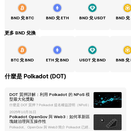
BND 兌 BTC
BND 兌 ETH
BND 兌 USDT
BND 兌
ִִִִִִִִִִִִִִִִִִִִִִִִִִִִִִִִִִִִִִִִִִִִִִִִ更多 BND 兌換
BTC 兌 BND
ETH 兌 BND
USDT 兌 BND
BNB 兌
什麼是 Polkadot (DOT)
DOT 質押詳解：利用 Polkadot 的 NPoS 模
型最大化獎勵
什麼是 DOT 質押？Polkadot 提名權益證明（NPoS）
模型概述 DOT 質押是將 Polkadot 的原生加密貨幣 DO
2025年10月31日
T 鎖定起來，以支持網絡運行並獲取獎勵的過程。Polk
Polkadot OpenGov 與 Web3：如何革新區
adot 採用 提名權益證明（NPoS） 機制，允許參與者
塊鏈治理與互操作性
運行自己的驗證節點或提名可信的驗證者。此模型旨在
Polkadot、OpenGov 與 Web3 簡介 Polkadot 已經確
增強去中心化和可及性，使用戶無需具備廣泛的技術專