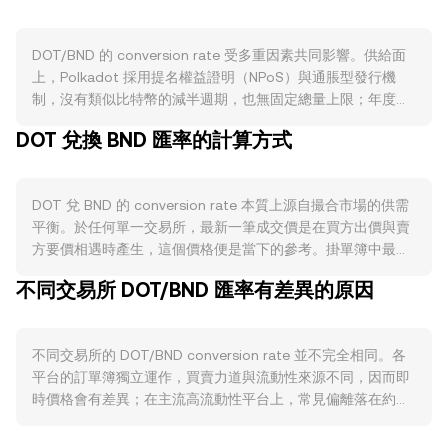
DOT/BND 的 conversion rate 受多重因素共同影響。供給面
上，Polkadot 採用提名權益證明（NPoS）與通脹型發行機
制，沒有類似比特幣的減半週期，也無固定總量上限；年度發
行率由鏈上治理參數決定，歷史上維持在中個位數水準，而較
DOT 兌換 BND 匯率的計算方式
高的質押比例會將更多 DOT 鎖定，實際流通賣壓因而下降。
手續費與罰沒機制會將部分代幣移出流通或歸入金庫，對淨供
給也有邊際影響。需求面則與生態活動緊密相連：平行鏈核心
DOT 兌 BND 的 conversion rate 本質上源自撮合市場的供需
時間（Coretime）的購買與租用、XCM 跨鏈訊息傳遞帶動的
平衡。於任何單一交易所，最新一筆成交價是在買方出價與賣
用量、DeFi 與橋接應用的資產周轉、以及治理參與與質押收益
方要價相遇時產生，這個價格便是當下的參考。掛單簿中最優
需求，都可能提升對 DOT 的配置需求。宏觀層面，DOT 通常
買單（bid）與最優賣單（ask）之間的差距稱為點差，兩者均
與比特幣方向呈高度關聯，市場普遍風險偏好轉強時，風險資
不同交易所 DOT/BND 匯率有差異的原因
價為中間價，常用來觀察即時公平值。跨多個交易所，資料整
產買盤回流；反之亦然。對於報價幣別 BND 而言，BND 與新
合商會計算成交量加權平均價（VWAP），其公式為 VWAP =
加坡元維持互換安排，強弱多受新加坡貨幣政策與區域利率環
Σ(Price_i × Volume_i) / Σ Volume_i，成交量較大的市場對
境影響，當 BND 相對美元走強時，即便 DOT 對美元變動不
不同交易所的 DOT/BND conversion rate 並不完全相同。各
VWAP 影響更大。在實務換算上，若以某一時點的
大，折算成 BND 的價格也可能下調，進而影響 DOT/BND 的
平台的訂單簿獨立運作，買賣力道與流動性來源不同，因而即
conversion rate R 表示 1 DOT 可兌多少 BND，則 BND 值 =
conversion rate。監管事件亦會造成再定價，包括各司法管轄
時價格會有差異；在主流高流動性平台上，常見偏離落在約
DOT 數量 × R；反之，若已知 BND 金額與 R，則 DOT 數量 =
區對代幣屬性、發行與質押服務的監管口徑、交易平台法規合
0.1% 至 0.5% 的區間，但在流動性較淺或成交稀疏的場域，偏
BND 金額 / R。除了傳統掛單簿外，DOT 在中心化與
規進度、以及法幣出入金渠道對 BND 的支持度變化，均可能
離可能更大。深度越充足，單筆大額成交造成的價格衝擊越
Polkadot 生態的去中心化交易平台亦有流動性，於自動做市