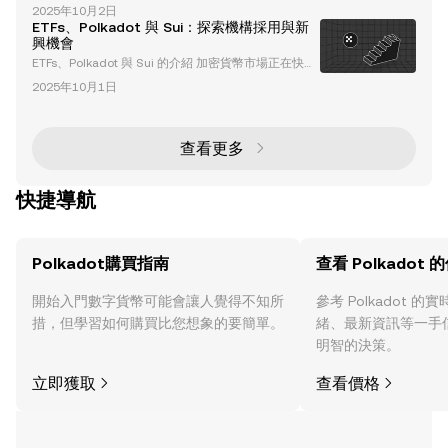
立了自己作為革命性 Layer-0 區塊鏈的地位，解決了區
業知識即可為網絡做出貢獻。 與傳統的權益證明（Po
2025年10月2日
塊鏈生態系統中的關鍵挑戰，例如擴展性、互操作性和
S）系統不同
ETFs、Polkadot 與 Sui：探索機構採用與新
治理。憑藉其尖端的架構和以社群為主導的治理模式 O
興機會
penGov，Polkadot 正在塑造 Web3 的未來。本文將
ETFs、Polkadot 與 Sui 的介紹 加密貨幣市場正在快速
深入探討 Polkadot 的獨特功能、升級以及其在區塊鏈
轉型，其中交易所交易基金（ETFs）成為機構採用的
技術和治理中的變革性角色。 理解 Polk
2025年10月1日
關鍵推動力。Polkadot 和 Sui 是兩個創新的區塊鏈平
台，正在重塑去中心化生態系統。本文將深入探討 ETF
s 在加密領域的重要性、Polkadot 和 Sui 在機構策略
中的角色，以及它們對市場的更廣泛影響。 什麼是加
查看更多
密貨幣 ETFs？為什麼它們重要？ 加密貨幣 ETFs
快捷導航
Polkadot購買指南
查看 Polkadot 
開始入門數字貨幣可能會讓人覺得不知所
參考 Polkadot 
措，但學習如何購買比您想象的要簡單。
緒、最新資訊等一手
明智的決策。
立即獲取
查看價格