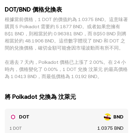
改變法幣端需求。技術面上，永續合約資金費率的正負與高低
小；相反地，薄弱深度會放大同量級交易對價格的影響，令
商（AMM）池中，常見定價遵循 x × y = k 的恆定乘積模型，
反映多空槓桿傾斜，季度合約與期權到期時的結算與展期會帶
DOT/BND 價格兌換表
conversion rate 更容易脫離全市場均值。地理與監管因素也
池中兩資產儲備量 x、y 的變化決定即時價格（近似為 y/x），
來短線波動，鏈上大額地址的質押解綁或集中轉移亦可能影響
會造成溢價或折價：對 BND 出入金的支持度、當地法規合規
根據當前價格，1 DOT 的價值約為 1.0375 BND。這意味著
大型兌換會因滑點而讓價格偏離外部中間價。綜合而言，單一
短期賣壓。此外，跨交易所的深度與大單流向會在短期內放大
成本、與銀行端結算效率差異，都會反映在特定平台的報價
平台以最新成交確立價格，跨平台則可用 VWAP 觀察整體水
購買 5 Polkadot 需要約 5.1877 BND。或者如果您擁有
或緩和這些結構性因素對 DOT/BND conversion rate 的影
中。實務上，許多平台以 DOT/USDT 或 DOT/USD 作為定價
準，而最終用戶的 BND 對價還會受滑點、點差與費用等交易
B$1 BND，則相當於約 0.96381 BND，而 B$50 BND 則將
響。
核心，再透過 USDT/BND 或 USD/BND 的換算得出
細節影響。
相當於約 48.1906 BND。這些數字體現了 BND 和 DOT 之
DOT/BND，因此若 USDT 相對 BND 存在小幅溢折價或流動性
間的兌換價格，確切金額可能會因市場波動而有所不同。
瓶頸，會間接傳導至最終報價。跨所套利能在一定程度上拉近
價差，但仍受限於手續費、資金成本、鏈上與跨平台轉帳時
在過去 7 天內，Polkadot 價格已上漲了 2.00%。在 24 小
間、風險承擔與額度限制，因而無法保證即時完全收斂，導致
時內，價格變化了 0.00%，1 DOT 兌換 汶萊元 的最高價格
各平台的 DOT/BND conversion rate 在短時間內仍可能出現
為 1.0413 BND，而最低價格為 1.0192 BND。
差異。
將 Polkadot 兌換為 汶萊元
DOT
BND
1.0375 BND
1 DOT