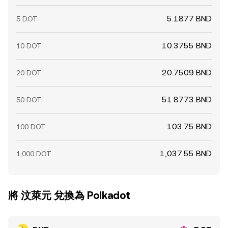
5.1877 BND
5 DOT
10.3755 BND
10 DOT
20.7509 BND
20 DOT
51.8773 BND
50 DOT
103.75 BND
100 DOT
1,037.55 BND
1,000 DOT
將 汶萊元 兌換為 Polkadot