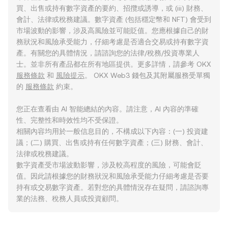
買、出售或持有數字資產的要約、招攬或誘導，或 (iii) 財務、
會計、法律或稅務建議。數字資產 (包括穩定幣和 NFT) 會受到
市場波動的影響，涉及高風險並可能貶值。您應根據自己的財
務狀況和風險承受能力，仔細考慮是否適合交易或持有數字資
產。有關您的具體情況，請諮詢您的法律/稅務/投資專業人
士。並非所有產品都在所有地區提供。更多詳情，請參考 OKX
服務條款
和
風險提示
。 OKX Web3 錢包及其附屬服務受單獨
的
服務條款
約束。
您正在查看由 AI 智能總結的內容。請注意，AI 內容的準確
性、完整性和時效性均不受保證。
相關內容均用於一般信息目的，不構成以下內容：(一) 投資建
議；(二) 購買、出售或持有任何數字資產；(三) 財務、會計、
法律或稅務建議。
數字資產受市場波動影響，涉及較高程度的風險，可能會貶
值。因此請根據您的財務狀況和風險承受能力仔細考慮是否要
持有或交易數字資產。若對您的具體情況存在疑問，請諮詢專
業的法務、稅務人員或投資顧問。