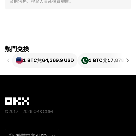
業的法務、稅務人員或投資顧問。
ִִִִִִִִִִִִִִִִִִִִִִִִִִִִִִִִִִִִִִִִִִִִִִִִ熱門兌換
1 BTC
兌
64,369.9 USD
1 BTC
兌
17,878,739
©2017 - 2026 OKX.COM
繁體中文/USD