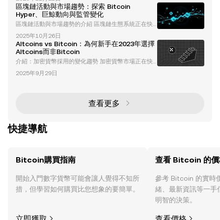
石，以其安全性和去中心化而聞名。然而，隨著採用率
區塊鏈活動與市場趨勢：探索 Bitcoin
的激增，比特幣的局限性——如擴展性、交易速度和高
Hyper、巨鯨動向與監管變化
額手續費——變得越來越明顯。此時，比特幣第二層解
區塊鏈活動與市場趨勢的介紹 區塊鏈生態系統正在快
決方案應運而生：這些創新技術旨在解決上述挑戰，同
速演進，這一過程受到技術進步、市場動態和監管發展
時保留比特幣的核心優勢。 在這個領域中，一個引人
2025年10月26日
的推動。從創新的第二層解決方案如 Bitcoin Hyper，
注目的項目是 Bitcoin Hyper ，這是一個比特幣第二層
Altcoins vs Bitcoin：為何新手在2023年選擇
到巨鯨活動的影響以及全球監管變化，加密貨幣市場正
解
Altcoins而非Bitcoin
經歷著變革性的改變。本文將深入探討區塊鏈活動的最
介紹：加密貨幣採用的變化趨勢 加密貨幣市場正在快
新趨勢、市場動向，以及塑造該行業未來的關鍵因素。
速演變，重新塑造新進投資者的偏好。雖然比特幣長期
比特幣第二層解決方案：Bitcoin Hyper 的崛起 Bitcoin
2025年9月29日
以來一直是新手進入加密貨幣世界的主要入口，但近期
Hyper (HYPE
趨勢顯示出對Altcoins（替代幣）的興趣正在增長。較
低的價格門檻、活躍的社群以及創新的應用案例是推動
這一轉變的主要因素。本文將探討新手為何更傾向於Al
查看更多
tcoins，以及比特幣在加密貨幣生態系統中的角色如何
演變。 比特幣作為新手入口的主導地位正在下降 比
快捷導航
Bitcoin購買指南
查看 Bitcoin 的
開始入門數字貨幣可能會讓人覺得不知所
參考 Bitcoin 的
措，但學習如何購買比您想象的要簡單。
緒、最新資訊等一手
明智的決策。
立即獲取
查看價格