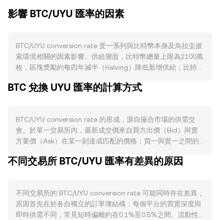
影響 BTC/UYU 匯率的因素
BTC/UYU conversion rate 受一系列與比特幣本身及烏拉圭披
索環境相關的因素影響。供給層面，比特幣總量上限為2100萬
枚，區塊獎勵約每四年減半（Halving）降低新增供給；比特幣
並無原生燃燒機制或網路層質押鎖倉，因此供給彈性主要取決
BTC 兌換 UYU 匯率的計算方式
於挖礦發行節奏與長期持有者的流通意願。需求方面，比特幣
的使用場景包括價值儲存與跨境轉移，閃電網路等二層支付應
用與機構配置（如資產管理產品持倉）都可能提升對 BTC 的
BTC/UYU conversion rate 的形成，源自撮合市場的供需交
實際需求。宏觀面上，整體加密市場對比特幣走勢具有高度關
會。於單一交易所內，最新成交價來自買方出價（Bid）與賣
聯，全球風險偏好、利率走勢與美元強弱會影響資本流向；對
方要價（Ask）在某一刻達成匹配的價格；買一與賣一之間的
於 UYU 而言，烏拉圭的通膨、利率政策與本地流動性強弱亦
差距稱為價差（Spread），而兩者平均值常作為參考的中間價
會改變以 UYU 計價的 BTC/UYU conversion rate。監管與政
不同交易所 BTC/UYU 匯率有差異的原因
（Mid-Price）。當觀察多個平台時，資料聚合商常以成交量加
策事件同樣關鍵，例如針對現貨或期貨型比特幣投資產品的核
權平均價（VWAP）衡量整體價格水準，其公式為：VWAP =
准與規範、各國對挖礦與託管的政策變動、以及稅務申報要
Σ(Price_i × Volume_i) / Σ Volume_i，成交量較大的市場對結果
求，都可能迅速影響市場參與度與流動性。技術層面則包括永
不同交易所的 BTC/UYU conversion rate 可能同時存在差異，
影響更大。對於單筆換算來說，計算相對直觀：以 UYU 計價
續合約資金費率正負偏離、期權到期造成的Gamma與Delta對
原因首先在於各自獨立的訂單簿結構：每個平台的買賣深度與
時，UYU Value = BTC Amount × rate；若已知欲得到的 UYU
沖行為、以及鏈上與交易所內的大額地址（俗稱「巨鯨」）移
即時供需不同，常見短時偏離約在0.1%至0.5%之間。流動性
數量，則 BTC Amount = UYU Value / rate。雖然現貨 BTC 的
動資金與掛單變化，這些短期動態會在基本面之上增加波動，