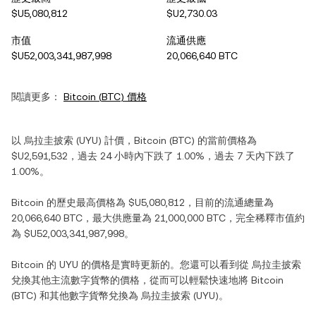
$U5,080,812
$U2,730.03
市值
流通供應
$U52,003,341,987,998
20,066,640 BTC
閱讀更多：
Bitcoin
(
BTC
) 價格
以
烏拉圭披索
(
UYU
) 計價，
Bitcoin
(
BTC
) 的當前價格為
$U2,591,532
，過去 24 小時內
下跌
了
1.00%
，過去 7 天內
下跌
了
1.00%
。
Bitcoin
的歷史最高價格為
$U5,080,812
，目前的流通總量為
20,066,640 BTC
，最大供應量為
21,000,000 BTC
，完全稀釋市值約
為
$U52,003,341,987,998
。
Bitcoin
的
UYU
的價格是實時更新的。您還可以看到從
烏拉圭披索
兌換其他主流數字貨幣的價格，從而可以輕鬆快速地將
Bitcoin
(
BTC
) 和其他數字貨幣兌換為
烏拉圭披索
(
UYU
)。