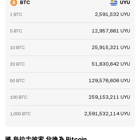
BTC
UYU
2,591,532 UYU
1 BTC
12,957,661 UYU
5 BTC
25,915,321 UYU
10 BTC
51,830,642 UYU
20 BTC
129,576,606 UYU
50 BTC
259,153,211 UYU
100 BTC
2,591,532,114 UYU
1,000 BTC
將 烏拉圭披索 兌換為 Bitcoin