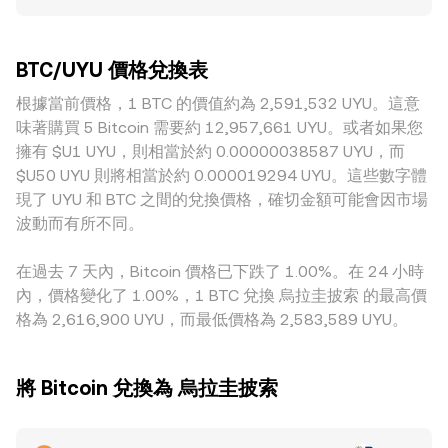
越深、掛單越密集的市場，單筆大額交易造成的價格衝擊越
主要流動性集中於中心化交易所，但在去中心化市場也存在以
進而反映到 BTC/UYU conversion rate 上。
小，價格更接近全球共識；相反地，流動性較薄的場域更容易
包裝比特幣（如 wBTC）提供流動性的自動做市商（AMM）；
出現明顯偏離。地理與監管因素亦會導致溢價或折價，例如法
在這類池子中，價格由不變乘積模型 x × y = k 推導而來，瞬時
BTC/UYU 價格兌換表
幣出入金的便利程度、合規要求、以及當地銀行通道的暢通
價格可近似為池中資產數量比 y/x，當單邊兌換放大時，池中
度，都會影響以 UYU 計價的成交條件。許多平台實際的報價
根據當前價格，1 BTC 的價值約為 2,591,532 UYU。這意
資產比例改變，價格便沿著曲線滑動，最終亦會透過套利與中
路徑會先經由 BTC/USDT，再透過 USDT/UYU 折算，因此若
心化市場價格接軌，並反映到 BTC/UYU conversion rate。
味著購買 5 Bitcoin 需要約 12,957,661 UYU。或者如果您
USDT 對 UYU 出現小幅升貼水，最終會傳導至 BTC/UYU 的標
擁有 $U1 UYU，則相當於約 0.00000038587 UYU，而
示價格。套利者會在不同平台之間低買高賣以縮小價差，提供
$U50 UYU 則將相當於約 0.000019294 UYU。這些數字體
穩定力量，但由於轉帳成本、結算時間、風險控管與法幣通道
現了 UYU 和 BTC 之間的兌換價格，確切金額可能會因市場
限制，套利並不總能瞬間抹平所有差異，短期內仍可能看到多
波動而有所不同。
處價格並行波動。
在過去 7 天內，Bitcoin 價格已下跌了 1.00%。在 24 小時
內，價格變化了 1.00%，1 BTC 兌換 烏拉圭披索 的最高價
格為 2,616,900 UYU，而最低價格為 2,583,589 UYU。
將 Bitcoin 兌換為 烏拉圭披索