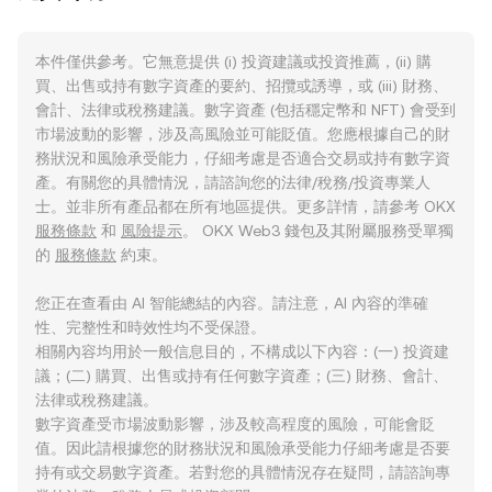
本件僅供參考。它無意提供 (i) 投資建議或投資推薦，(ii) 購
買、出售或持有數字資產的要約、招攬或誘導，或 (iii) 財務、
會計、法律或稅務建議。數字資產 (包括穩定幣和 NFT) 會受到
市場波動的影響，涉及高風險並可能貶值。您應根據自己的財
務狀況和風險承受能力，仔細考慮是否適合交易或持有數字資
產。有關您的具體情況，請諮詢您的法律/稅務/投資專業人
士。並非所有產品都在所有地區提供。更多詳情，請參考 OKX
服務條款
和
風險提示
。 OKX Web3 錢包及其附屬服務受單獨
的
服務條款
約束。
您正在查看由 AI 智能總結的內容。請注意，AI 內容的準確
性、完整性和時效性均不受保證。
相關內容均用於一般信息目的，不構成以下內容：(一) 投資建
議；(二) 購買、出售或持有任何數字資產；(三) 財務、會計、
法律或稅務建議。
數字資產受市場波動影響，涉及較高程度的風險，可能會貶
值。因此請根據您的財務狀況和風險承受能力仔細考慮是否要
持有或交易數字資產。若對您的具體情況存在疑問，請諮詢專