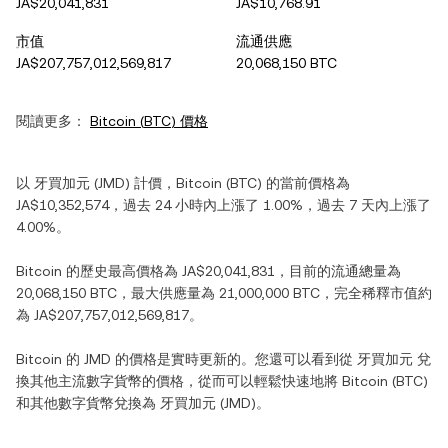
JA$20,041,831
JA$10,768.91
市值
流通供應
JA$207,757,012,569,817
20,068,150 BTC
閱讀更多：
Bitcoin
(
BTC
) 價格
以
牙買加元
(
JMD
) 計價，
Bitcoin
(
BTC
) 的當前價格為
JA$10,352,574
，過去 24 小時內
上漲
了
1.00%
，過去 7 天內
上漲
了
4.00%
。
Bitcoin
的歷史最高價格為
JA$20,041,831
，目前的流通總量為
20,068,150 BTC
，最大供應量為
21,000,000 BTC
，完全稀釋市值約
為
JA$207,757,012,569,817
。
Bitcoin
的
JMD
的價格是實時更新的。您還可以看到從
牙買加元
兌
換其他主流數字貨幣的價格，從而可以輕鬆快速地將
Bitcoin
(
BTC
)
和其他數字貨幣兌換為
牙買加元
(
JMD
)。