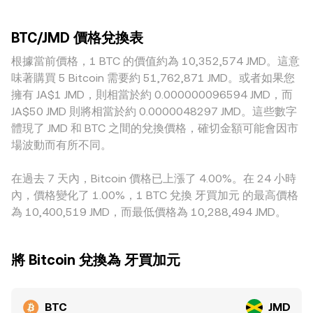
資金進出與市場預期。技術層面上，永續合約資金費率的正負
的場域易受單筆委託影響而產生更明顯偏差。地理與監管因素
兩種資產庫存比例決定邊際價格（price = y/x）；在 BTC 主要
與高低、月度與季度期權到期集中點位、鏈上巨鯨錢包的大額
也會帶來溢價或折價，例如法幣出入金的便利程度、當地銀行
透過包裝資產與穩定幣在鏈上換手的情境下，這些池子的價格
轉移或交易所淨流入/流出，都會在短期內加劇波動，讓
BTC/JMD 價格兌換表
通道對加密交易的支持度、合規成本與風險控制要求，都會改
與深度會間接影響中心化平台引用的參考價格。整體而言，實
BTC/JMD 的 conversion rate 在基本面之外出現快速擺動。
變 BTC 在 JMD 場景下的即時供需。另有定價傳導問題：許多
根據當前價格，1 BTC 的價值約為 10,352,574 JMD。這意
際成交仍取決於當下訂單簿深度與可成交量，並在跨平台加權
平台實務上先以 BTC/USDT 形成核心價格，再經由
後形成相對穩健的即時參考。
味著購買 5 Bitcoin 需要約 51,762,871 JMD。或者如果您
USDT/JMD 折算，若 USDT 相對法幣存在升貼水，最終會反映
擁有 JA$1 JMD，則相當於約 0.000000096594 JMD，而
到 BTC/JMD 的標示水準。跨所套利在一定程度上能收斂價
JA$50 JMD 則將相當於約 0.0000048297 JMD。這些數字
差，但礙於手續費、提領與入金時間、法規限制與風險承擔等
體現了 JMD 和 BTC 之間的兌換價格，確切金額可能會因市
現實因素，價差收斂並非即時或完全，短時間內仍可能維持不
場波動而有所不同。
同程度的分歧。
在過去 7 天內，Bitcoin 價格已上漲了 4.00%。在 24 小時
內，價格變化了 1.00%，1 BTC 兌換 牙買加元 的最高價格
為 10,400,519 JMD，而最低價格為 10,288,494 JMD。
將 Bitcoin 兌換為 牙買加元
BTC
JMD