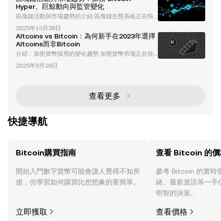
的激增，比特幣的局限性——如擴展性、交易速度和高
Hyper、巨鯨動向與監管變化
額手續費——變得越來越明顯。此時，比特幣第二層解
區塊鏈活動與市場趨勢的介紹 區塊鏈生態系統正在快
決方案應運而生：這些創新技術旨在解決上述挑戰，同
速演進，這一過程受到技術進步、市場動態和監管發展
時保留比特幣的核心優勢。 在這個領域中，一個引人
2025年10月26日
的推動。從創新的第二層解決方案如 Bitcoin Hyper，
注目的項目是 Bitcoin Hyper ，這是一個比特幣第二層
Altcoins vs Bitcoin：為何新手在2023年選擇
到巨鯨活動的影響以及全球監管變化，加密貨幣市場正
解
Altcoins而非Bitcoin
經歷著變革性的改變。本文將深入探討區塊鏈活動的最
介紹：加密貨幣採用的變化趨勢 加密貨幣市場正在快
新趨勢、市場動向，以及塑造該行業未來的關鍵因素。
速演變，重新塑造新進投資者的偏好。雖然比特幣長期
比特幣第二層解決方案：Bitcoin Hyper 的崛起 Bitcoin
2025年9月29日
以來一直是新手進入加密貨幣世界的主要入口，但近期
Hyper (HYPE
趨勢顯示出對Altcoins（替代幣）的興趣正在增長。較
低的價格門檻、活躍的社群以及創新的應用案例是推動
這一轉變的主要因素。本文將探討新手為何更傾向於Al
查看更多
tcoins，以及比特幣在加密貨幣生態系統中的角色如何
演變。 比特幣作為新手入口的主導地位正在下降 比
快捷導航
Bitcoin購買指南
查看 Bitcoin 的
開始入門數字貨幣可能會讓人覺得不知所
參考 Bitcoin 的
措，但學習如何購買比您想象的要簡單。
緒、最新資訊等一手
明智的決策。
立即獲取
查看價格