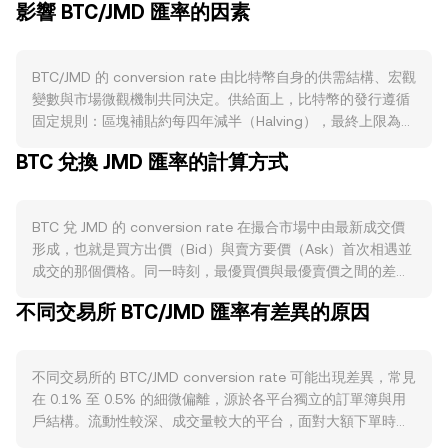
影響 BTC/JMD 匯率的因素
BTC/JMD 的 conversion rate 由比特幣自身的供需結構、宏觀
變數與市場微觀機制共同決定。供給面上，比特幣的發行遵循
固定規則：區塊補貼約每四年減半（Halving），最終上限為
2100 萬枚，這使新增供給隨時間遞減；比特幣協議並無原生
BTC 兌換 JMD 匯率的計算方式
銷毀或質押機制，流通量主要受礦工拋售與長期持有者的移動
影響。需求面則受到使用情境與網路活動帶動，例如作為價值
儲存或跨境轉移的採用、閃電網路支付的成長、交易所與託管
BTC 兌 JMD 的 conversion rate 在撮合市場中由最新成交價
服務的擴張、以及機構產品（如現貨 ETF）帶來的買盤；鏈上
形成，也就是買方出價（Bid）與賣方要價（Ask）首次相遇並
交易費用與活躍地址的上升往往反映網路使用增加，對需求形
成交的那個價格。同一時刻，最優買價與最優賣價之間的差距
成正面支撐。宏觀方面，比特幣通常引領整體加密資產方向，
稱為價差（Spread），反映即時流動性與交易成本；兩者均值
風險偏好上升時對 BTC 有利；同時，JMD 的強弱也會改變
不同交易所 BTC/JMD 匯率有差異的原因
稱為中間價（Mid-price），常被用作參考。當參考多個交易
BTC/JMD 的標示價格：當美元走強或牙買加貨幣政策偏緊、
場所時，資料聚合商會使用成交量加權平均價（VWAP）來衡
JMD 相對堅挺時，其他條件不變下，BTC 換算為 JMD 的標價
量整體水平：VWAP = Σ(Price_i × Volume_i) / Σ Volume_i，成
可能較低；反之，若 JMD 走弱，BTC/JMD 標價可能抬升。監
不同交易所的 BTC/JMD conversion rate 可能出現差異，常見
交量越大的場內價格權重越高。對於單筆換算，基本算式為：
管事件亦可能快速改變 conversion rate，例如主要市場對現
在 0.1% 至 0.5% 的細微偏離，源於各平台獨立的訂單簿與用
JMD 值 = BTC 數量 × conversion rate；或反向為：BTC 數量
貨或期貨型 BTC ETF 的審批、交易平台合規進展、洗錢與
戶結構。流動性較深、成交量較大的平台，面對大額下單時的
= JMD 值 / conversion rate。若流動性部分來自去中心化市
KYC/AML 規範調整、礦業相關政策或能源限制等，都會影響
價格衝擊較小，報價更貼近全球均衡；相對地，較小或本地化
場，則自動做市商（AMM）池子以 x × y = k 保持恆定乘積，