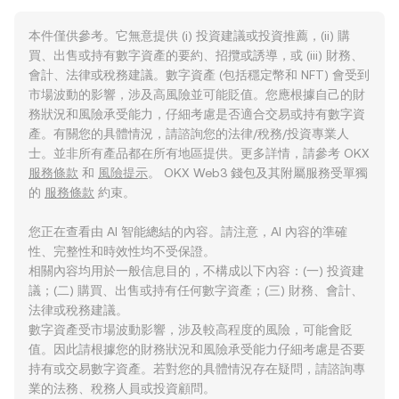
本件僅供參考。它無意提供 (i) 投資建議或投資推薦，(ii) 購
買、出售或持有數字資產的要約、招攬或誘導，或 (iii) 財務、
會計、法律或稅務建議。數字資產 (包括穩定幣和 NFT) 會受到
市場波動的影響，涉及高風險並可能貶值。您應根據自己的財
務狀況和風險承受能力，仔細考慮是否適合交易或持有數字資
產。有關您的具體情況，請諮詢您的法律/稅務/投資專業人
士。並非所有產品都在所有地區提供。更多詳情，請參考 OKX
服務條款
和
風險提示
。 OKX Web3 錢包及其附屬服務受單獨
的
服務條款
約束。
您正在查看由 AI 智能總結的內容。請注意，AI 內容的準確
性、完整性和時效性均不受保證。
相關內容均用於一般信息目的，不構成以下內容：(一) 投資建
議；(二) 購買、出售或持有任何數字資產；(三) 財務、會計、
法律或稅務建議。
數字資產受市場波動影響，涉及較高程度的風險，可能會貶
值。因此請根據您的財務狀況和風險承受能力仔細考慮是否要
持有或交易數字資產。若對您的具體情況存在疑問，請諮詢專
業的法務、稅務人員或投資顧問。