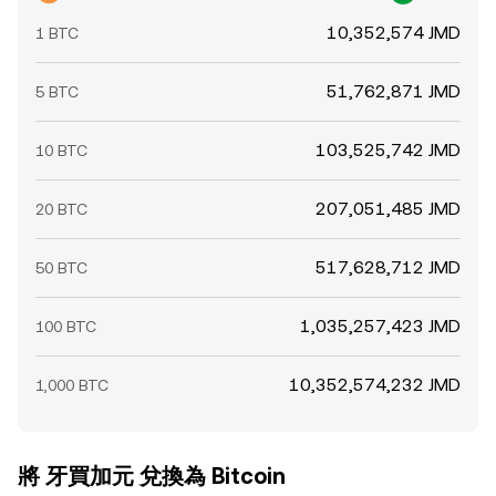
10,352,574 JMD
1 BTC
51,762,871 JMD
5 BTC
103,525,742 JMD
10 BTC
207,051,485 JMD
20 BTC
517,628,712 JMD
50 BTC
1,035,257,423 JMD
100 BTC
10,352,574,232 JMD
1,000 BTC
將 牙買加元 兌換為 Bitcoin