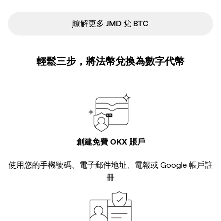
ִִִִִִִִִִִִִִִִִִִִִִִִִִִִִִִִִִִִִִִִִִִִִִִ瞭解更多 JMD 兌 BTC
輕鬆三步，將法幣兌換為數字代幣
創建免費 OKX 賬戶
使用您的手機號碼、電子郵件地址、電報或 Google 帳戶註
冊