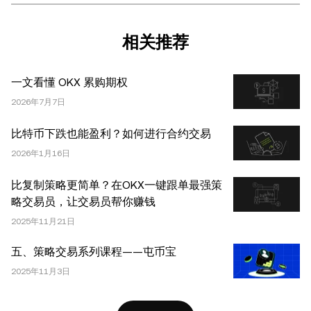
税务/投资专业人士。本文中出现的信息 (包括市场数据和统
计信息，如果有) 仅供一般参考之用。尽管我们在准备这些
相关推荐
数据和图表时已采取了所有合理的谨慎措施，但对于此处表
达的任何事实错误或遗漏，我们不承担任何责任。 © 2025
一文看懂 OKX 累购期权
OKX。本文可以全文复制或分发，也可以使用本文 100 字
或更少的摘录，前提是此类使用是非商业性的。整篇文章的
2026年7月7日
任何复制或分发亦必须突出说明：“本文版权所有 © 2025
比特币下跌也能盈利？如何进行合约交易
OKX，经许可使用。”允许的摘录必须引用文章名称并包含
2026年1月16日
出处，例如“文章名称，[作者姓名 (如适用)]，© 2025
OKX”。部分内容可能由人工智能（AI）工具生成或辅助生
比复制策略更简单？在OKX一键跟单最强策
成。不允许对本文进行衍生作品或其他用途。
略交易员，让交易员帮你赚钱
2025年11月21日
五、策略交易系列课程——屯币宝
2025年11月3日