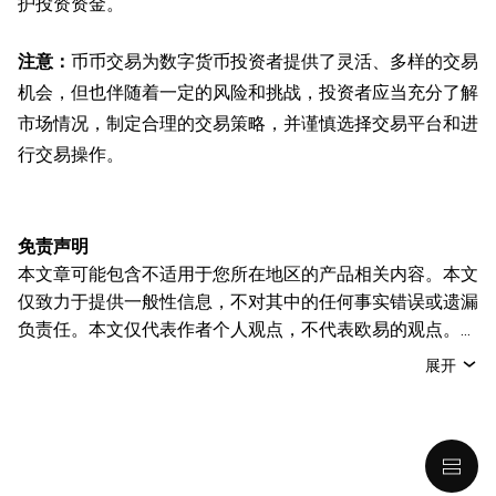
护投资资金。
注意：
币币交易为数字货币投资者提供了灵活、多样的交易
机会，但也伴随着一定的风险和挑战，投资者应当充分了解
市场情况，制定合理的交易策略，并谨慎选择交易平台和进
行交易操作。
免责声明
本文章可能包含不适用于您所在地区的产品相关内容。本文
仅致力于提供一般性信息，不对其中的任何事实错误或遗漏
负责任。本文仅代表作者个人观点，不代表欧易的观点。
本文无意提供以下任何建议，包括但不限于：(i) 投资建议
展开
或投资推荐；(ii) 购买、出售或持有数字资产的要约或招
揽；或 (iii) 财务、会计、法律或税务建议。 持有的数字资产
(包括稳定币) 涉及高风险，可能会大幅波动，甚至变得毫无
价值。您应根据自己的财务状况仔细考虑交易或持有数字资
产是否适合您。有关您具体情况的问题，请咨询您的法律/