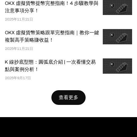
OKX 虛擬貨幣提幣完整指南！4 步驟教學與
出處，例如“文章名稱，[作者姓名 (如適用)]，© 2025
注意事項分享！
OKX”。部分內容可能由人工智能（AI）工具生成或輔助生
2025年11月21日
成。不允許對本文進行衍生作品或其他用途。
OKX 虛擬貨幣策略跟單完整指南｜教你一鍵
複製高手策略賺收益！
2025年11月21日
K 線抄底型態：圓弧底介紹 | 一次看懂交易
點與案例分析！
2025年9月17日
查看更多