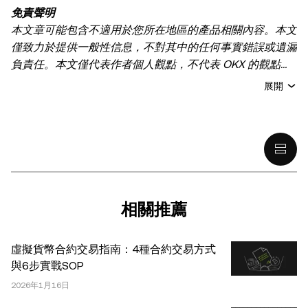
免責聲明
本文章可能包含不適用於您所在地區的產品相關內容。本文
僅致力於提供一般性信息，不對其中的任何事實錯誤或遺漏
負責任。本文僅代表作者個人觀點，不代表 OKX 的觀點。
本文無意提供以下任何建議，包括但不限於：(i) 投資建議
展開
或投資推薦；(ii) 購買、出售或持有數字資產的要約或招
攬；或 (iii) 財務、會計、法律或稅務建議。 持有的數字資產
(包括穩定幣) 涉及高風險，可能會大幅波動，甚至變得毫無
價值。您應根據自己的財務狀況仔細考慮交易或持有數字資
產是否適合您。有關您具體情況的問題，請諮詢您的法律/
稅務/投資專業人士。本文中出現的信息 (包括市場數據和統
計信息，如果有) 僅供一般參考之用。儘管我們在準備這些
相關推薦
數據和圖表時已採取了所有合理的謹慎措施，但對於此處表
達的任何事實錯誤或遺漏，我們不承擔任何責任。 © 2025
虛擬貨幣合約交易指南：4種合約交易方式
OKX。本文可以全文複製或分發，也可以使用本文 100 字
與6步實戰SOP
或更少的摘錄，前提是此類使用是非商業性的。整篇文章的
2026年1月16日
任何複製或分發亦必須突出說明：“本文版權所有 © 2025
OKX，經許可使用。”允許的摘錄必須引用文章名稱並包含