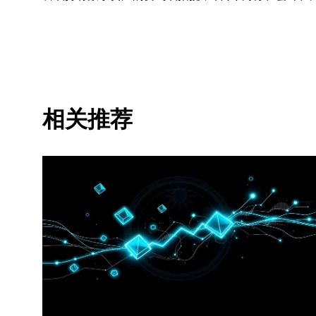
波动，甚至变得毫无价值。您应根据自己的财务状况仔
的法律/税务/投资专业人士。本文中出现的信息 (包括
和图表时已采取了所有合理的谨慎措施，但对于此处表达的
以全文复制或分发，也可以使用本文 100 字或更少
出说明：“本文版权所有 © 2025 OKX，经许可使用
适用)]，© 2025 OKX”。部分内容可能由人工智
相关推荐