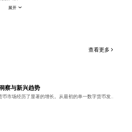
，请咨询您
展开
备这些数据
X。本文可
发亦必须突
姓名 (如
。
查看更多
关键洞察与新兴趋势
密货币市场经历了显著的增长。从最初的单一数字货币发
10,385种活跃的加密货币。这一充满活力且竞争激烈
，我们将利用CoinMarke