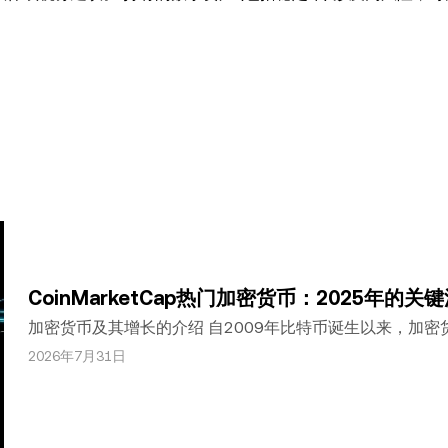
细考虑交易或持有数字资产是否适合您。有关您具体情况的问题
市场数据和统计信息，如果有) 仅供一般参考之用。尽管我们在准
任何事实错误或遗漏，我们不承担任何责任。 © 2025 OK
的摘录，前提是此类使用是非商业性的。整篇文章的任何复制或分
。”允许的摘录必须引用文章名称并包含出处，例如“文章名称，[作者
能（AI）工具生成或辅助生成。不允许对本文进行衍生作品或其他用途
CoinMarketCap热门加密货币：2025年的
加密货币及其增长的介绍 自2009年比特币诞生以来，加
展为一个市值数万亿美元的生态系统，截至2025年已有超过
2026年7月31日
的市场反映了区块链技术的日益普及以及用例的多样化。在本文中