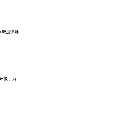
承诺提供难
评级
，为