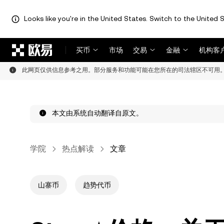
Looks like you're in the United States. Switch to the United S
跳转至主要内容
买币
市场
交易
金融
机构客
此网页仅供信息参考之用。部分服务和功能可能在您所在的司法辖区不可用
本文由系统自动翻译自原文。
学院
热点解读
文章
山寨币
趋势代币