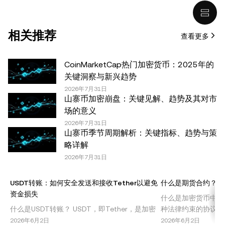
(包括稳定币) 涉及高风险，可能会大幅波动，甚至变得毫无
价值。您应根据自己的财务状况仔细考虑交易或持有数字资
产是否适合您。有关您具体情况的问题，请咨询您的法律/
相关推荐
查看更多
税务/投资专业人士。本文中出现的信息 (包括市场数据和统
计信息，如果有) 仅供一般参考之用。尽管我们在准备这些
数据和图表时已采取了所有合理的谨慎措施，但对于此处表
CoinMarketCap热门加密货币：2025年的
达的任何事实错误或遗漏，我们不承担任何责任。 © 2025
关键洞察与新兴趋势
OKX。本文可以全文复制或分发，也可以使用本文 100 字
2026年7月31日
山寨币加密崩盘：关键见解、趋势及其对市
或更少的摘录，前提是此类使用是非商业性的。整篇文章的
场的意义
任何复制或分发亦必须突出说明：“本文版权所有 © 2025
2026年7月31日
OKX，经许可使用。”允许的摘录必须引用文章名称并包含
山寨币季节周期解析：关键指标、趋势与策
出处，例如“文章名称，[作者姓名 (如适用)]，© 2025
略详解
OKX”。部分内容可能由人工智能（AI）工具生成或辅助生
2026年7月31日
成。不允许对本文进行衍生作品或其他用途。
USDT转账：如何安全发送和接收Tether以避免
什么是期货合约？了
资金损失
什么是加密货币中的
什么是USDT转账？ USDT，即Tether，是加密
种法律约束的协议，
货币市场中最广泛使用的稳定币之一。USDT与
以预定价格买入或卖
2026年6月2日
2026年6月2日