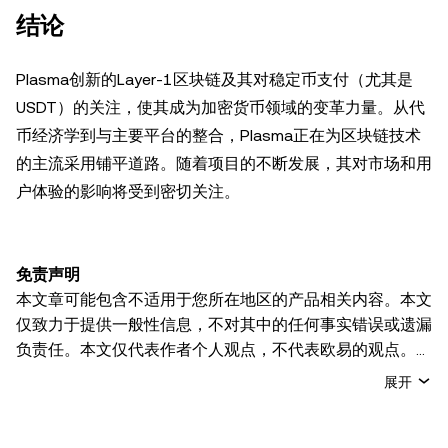
结论
Plasma创新的Layer-1区块链及其对稳定币支付（尤其是
USDT）的关注，使其成为加密货币领域的变革力量。从代
币经济学到与主要平台的整合，Plasma正在为区块链技术
的主流采用铺平道路。随着项目的不断发展，其对市场和用
户体验的影响将受到密切关注。
免责声明
本文章可能包含不适用于您所在地区的产品相关内容。本文
仅致力于提供一般性信息，不对其中的任何事实错误或遗漏
负责任。本文仅代表作者个人观点，不代表欧易的观点。
本文无意提供以下任何建议，包括但不限于：(i) 投资建议
展开
或投资推荐；(ii) 购买、出售或持有数字资产的要约或招
揽；或 (iii) 财务、会计、法律或税务建议。 持有的数字资产