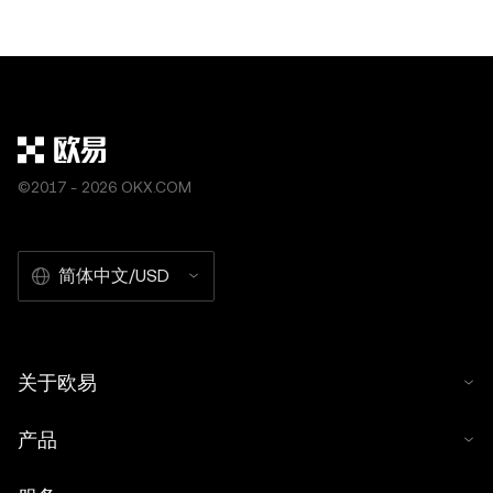
美元挂钩，提供稳定的价值，使其成为交易者和
场中，期货合约允许
投资者规避其他加密货币波动的首选。USDT转
情况下，投机比特币
账指的是在钱包、交易所或其他平台之间发送或
格波动。这种交易机
接收Tether代币的过程。虽然这个过程看似简
结合杠杆使用时，受
单，但需要仔细注意以避免潜在
机
©2017 - 2026 OKX.COM
简体中文/USD
关于欧易
产品