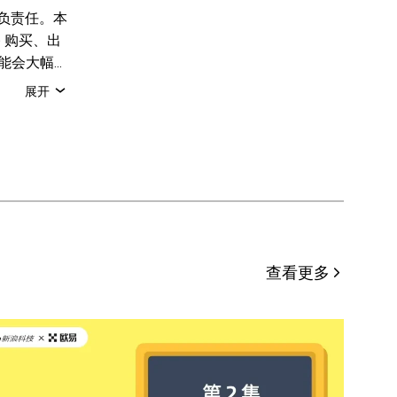
负责任。本
 购买、出
可能会大幅
，请咨询您
展开
备这些数据
X。本文可
发亦必须突
姓名 (如
。
查看更多