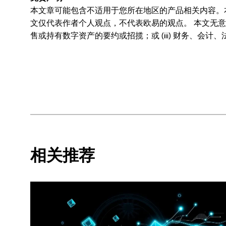
本文章可能包含不适用于您所在地区的产品相关内容。
文仅代表作者个人观点，不代表欧易的观点。 本文无意提供
售或持有数字资产的要约或招揽；或 (iii) 财务、会计
波动，甚至变得毫无价值。您应根据自己的财务状况仔
的法律/税务/投资专业人士。本文中出现的信息 (包括
和图表时已采取了所有合理的谨慎措施，但对于此处表达的
以全文复制或分发，也可以使用本文 100 字或更少
出说明：“本文版权所有 © 2025 OKX，经许可使用
适用)]，© 2025 OKX”。部分内容可能由人工智
相关推荐