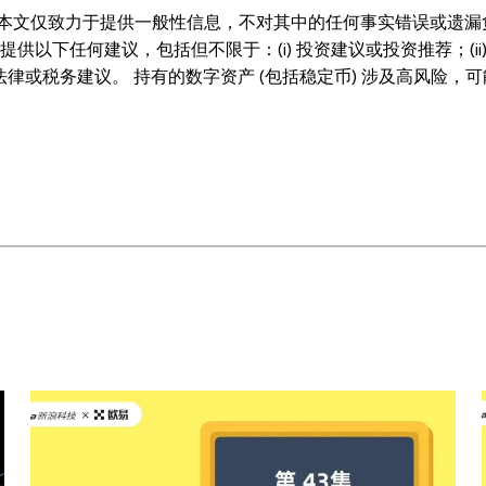
本文仅致力于提供一般性信息，不对其中的任何事实错误或遗漏
以下任何建议，包括但不限于：(i) 投资建议或投资推荐；(ii)
、法律或税务建议。 持有的数字资产 (包括稳定币) 涉及高风险，
细考虑交易或持有数字资产是否适合您。有关您具体情况的问题
市场数据和统计信息，如果有) 仅供一般参考之用。尽管我们在准
任何事实错误或遗漏，我们不承担任何责任。 © 2025 OK
的摘录，前提是此类使用是非商业性的。整篇文章的任何复制或分
。”允许的摘录必须引用文章名称并包含出处，例如“文章名称，[作者
能（AI）工具生成或辅助生成。不允许对本文进行衍生作品或其他用途