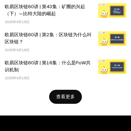
任何复制或分发亦必须突出说明：“本文版权所有 © 2025
欧易区块链60讲 | 第43集：矿圈的兴起
OKX，经许可使用。”允许的摘录必须引用文章名称并包含
（下）—比特大陆的崛起
出处，例如“文章名称，[作者姓名 (如适用)]，© 2025
2025年9月18日
OKX”。部分内容可能由人工智能（AI）工具生成或辅助生
成。不允许对本文进行衍生作品或其他用途。
欧易区块链60讲 | 第2集：区块链为什么叫
区块链？
2025年9月18日
欧易区块链60讲 | 第16集：什么是PoW共
识机制
2025年9月18日
查看更多