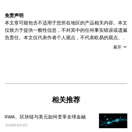
免责声明
本文章可能包含不适用于您所在地区的产品相关内容。本文
仅致力于提供一般性信息，不对其中的任何事实错误或遗漏
负责任。本文仅代表作者个人观点，不代表欧易的观点。
本文无意提供以下任何建议，包括但不限于：(i) 投资建议
展开
或投资推荐；(ii) 购买、出售或持有数字资产的要约或招
揽；或 (iii) 财务、会计、法律或税务建议。 持有的数字资产
(包括稳定币) 涉及高风险，可能会大幅波动，甚至变得毫无
价值。您应根据自己的财务状况仔细考虑交易或持有数字资
产是否适合您。有关您具体情况的问题，请咨询您的法律/
税务/投资专业人士。本文中出现的信息 (包括市场数据和统
计信息，如果有) 仅供一般参考之用。尽管我们在准备这些
相关推荐
数据和图表时已采取了所有合理的谨慎措施，但对于此处表
达的任何事实错误或遗漏，我们不承担任何责任。 © 2025
RWA、区块链与美元如何变革全球金融
OKX。本文可以全文复制或分发，也可以使用本文 100 字
或更少的摘录，前提是此类使用是非商业性的。整篇文章的
2026年6月9日