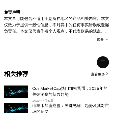
免责声明
本文章可能包含不适用于您所在地区的产品相关内容。本文
仅致力于提供一般性信息，不对其中的任何事实错误或遗漏
负责任。本文仅代表作者个人观点，不代表欧易的观点。
本文无意提供以下任何建议，包括但不限于：(i) 投资建议
展开
或投资推荐；(ii) 购买、出售或持有数字资产的要约或招
揽；或 (iii) 财务、会计、法律或税务建议。 持有的数字资产
(包括稳定币) 涉及高风险，可能会大幅波动，甚至变得毫无
价值。您应根据自己的财务状况仔细考虑交易或持有数字资
产是否适合您。有关您具体情况的问题，请咨询您的法律/
相关推荐
查看更多
税务/投资专业人士。本文中出现的信息 (包括市场数据和统
计信息，如果有) 仅供一般参考之用。尽管我们在准备这些
数据和图表时已采取了所有合理的谨慎措施，但对于此处表
CoinMarketCap热门加密货币：2025年的
达的任何事实错误或遗漏，我们不承担任何责任。 © 2025
关键洞察与新兴趋势
OKX。本文可以全文复制或分发，也可以使用本文 100 字
2026年7月31日
山寨币加密崩盘：关键见解、趋势及其对市
或更少的摘录，前提是此类使用是非商业性的。整篇文章的
场的意义