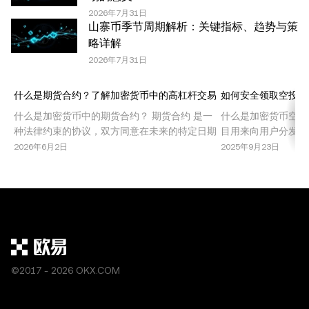
任何复制或分发亦必须突出说明：“本文版权所有 © 2025
2026年7月31日
OKX，经许可使用。”允许的摘录必须引用文章名称并包含
山寨币季节周期解析：关键指标、趋势与策
出处，例如“文章名称，[作者姓名 (如适用)]，© 2025
略详解
OKX”。部分内容可能由人工智能（AI）工具生成或辅助生
2026年7月31日
成。不允许对本文进行衍生作品或其他用途。
什么是期货合约？了解加密货币中的高杠杆交易
如何安全领取空投代
什么是加密货币中的期货合约？ 期货合约 是一
什么是加密货币空投
种法律约束的协议，双方同意在未来的特定日期
目用来向用户分发免
以预定价格买入或卖出某种资产。在加密货币市
些活动旨在推广新项
2026年6月2日
2025年9月23日
场中，期货合约允许交易者在不持有基础资产的
态系统内实现治理去
情况下，投机比特币、以太坊或其他山寨币的价
投提供了无需直接投
格波动。这种交易机制因其高回报潜力，尤其是
同时也伴随着风险和
结合杠杆使用时，受到了广泛欢迎。 期货合约被
空投的类型 了解加
机
©2017 - 2026 OKX.COM