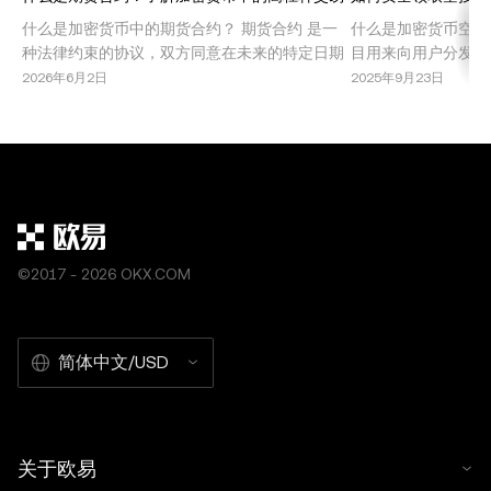
什么是加密货币中的期货合约？ 期货合约 是一
什么是加密货币空投
种法律约束的协议，双方同意在未来的特定日期
目用来向用户分发免
以预定价格买入或卖出某种资产。在加密货币市
些活动旨在推广新项
2026年6月2日
2025年9月23日
场中，期货合约允许交易者在不持有基础资产的
态系统内实现治理去
情况下，投机比特币、以太坊或其他山寨币的价
投提供了无需直接投
格波动。这种交易机制因其高回报潜力，尤其是
同时也伴随着风险和
结合杠杆使用时，受到了广泛欢迎。 期货合约被
空投的类型 了解加
机
©2017 - 2026 OKX.COM
简体中文/USD
关于欧易