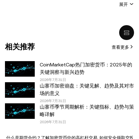
本文无意提供以下任何建议，包括但不限于：(i) 投资建议
展开
或投资推荐；(ii) 购买、出售或持有数字资产的要约或招
揽；或 (iii) 财务、会计、法律或税务建议。 持有的数字资产
(包括稳定币) 涉及高风险，可能会大幅波动，甚至变得毫无
价值。您应根据自己的财务状况仔细考虑交易或持有数字资
产是否适合您。有关您具体情况的问题，请咨询您的法律/
相关推荐
查看更多
税务/投资专业人士。本文中出现的信息 (包括市场数据和统
计信息，如果有) 仅供一般参考之用。尽管我们在准备这些
数据和图表时已采取了所有合理的谨慎措施，但对于此处表
CoinMarketCap热门加密货币：2025年的
达的任何事实错误或遗漏，我们不承担任何责任。 © 2025
关键洞察与新兴趋势
OKX。本文可以全文复制或分发，也可以使用本文 100 字
2026年7月31日
山寨币加密崩盘：关键见解、趋势及其对市
或更少的摘录，前提是此类使用是非商业性的。整篇文章的
场的意义
任何复制或分发亦必须突出说明：“本文版权所有 © 2025
2026年7月31日
OKX，经许可使用。”允许的摘录必须引用文章名称并包含
山寨币季节周期解析：关键指标、趋势与策
出处，例如“文章名称，[作者姓名 (如适用)]，© 2025
略详解
OKX”。部分内容可能由人工智能（AI）工具生成或辅助生
2026年7月31日
成。不允许对本文进行衍生作品或其他用途。
什么是期货合约？了解加密货币中的高杠杆交易
如何安全领取空投代