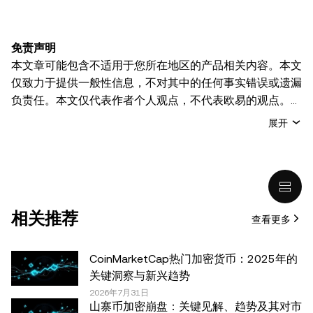
免责声明
本文章可能包含不适用于您所在地区的产品相关内容。本文
仅致力于提供一般性信息，不对其中的任何事实错误或遗漏
负责任。本文仅代表作者个人观点，不代表欧易的观点。
本文无意提供以下任何建议，包括但不限于：(i) 投资建议
展开
或投资推荐；(ii) 购买、出售或持有数字资产的要约或招
揽；或 (iii) 财务、会计、法律或税务建议。 持有的数字资产
(包括稳定币) 涉及高风险，可能会大幅波动，甚至变得毫无
价值。您应根据自己的财务状况仔细考虑交易或持有数字资
产是否适合您。有关您具体情况的问题，请咨询您的法律/
相关推荐
查看更多
税务/投资专业人士。本文中出现的信息 (包括市场数据和统
计信息，如果有) 仅供一般参考之用。尽管我们在准备这些
数据和图表时已采取了所有合理的谨慎措施，但对于此处表
CoinMarketCap热门加密货币：2025年的
达的任何事实错误或遗漏，我们不承担任何责任。 © 2025
关键洞察与新兴趋势
OKX。本文可以全文复制或分发，也可以使用本文 100 字
2026年7月31日
山寨币加密崩盘：关键见解、趋势及其对市
或更少的摘录，前提是此类使用是非商业性的。整篇文章的