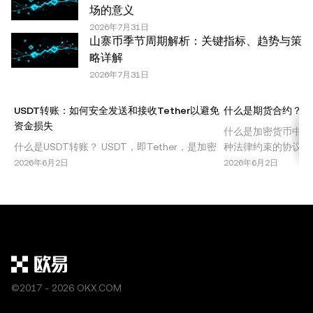
场的意义
任何复制或分发亦必须突出说明：“本文版权所有 © 2025
2026年7月31日
OKX，经许可使用。”允许的摘录必须引用文章名称并包含
山寨币季节周期解析：关键指标、趋势与策
出处，例如“文章名称，[作者姓名 (如适用)]，© 2025
略详解
OKX”。部分内容可能由人工智能（AI）工具生成或辅助生
2026年7月31日
成。不允许对本文进行衍生作品或其他用途。
USDT转账：如何安全发送和接收Tether以避免
什么是期货合约？了
资金损失
什么是加密货币中的
什么是USDT转账？ USDT，即Tether，是加密
种法律约束的协议，
货币市场中最广泛使用的稳定币之一。USDT与
以预定价格买入或卖
2026年6月2日
2026年6月2日
美元挂钩，提供稳定的价值，使其成为交易者和
场中，期货合约允许
投资者规避其他加密货币波动的首选。USDT转
情况下，投机比特币
账指的是在钱包、交易所或其他平台之间发送或
格波动。这种交易机
接收Tether代币的过程。虽然这个过程看似简
结合杠杆使用时，受
单，但需要仔细注意以避免潜在
机
©2017 - 2026 OKX.COM