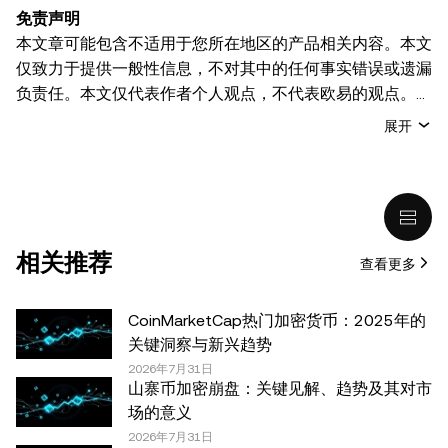
免责声明
本文章可能包含不适用于您所在地区的产品相关内容。本文
仅致力于提供一般性信息，不对其中的任何事实错误或遗漏
负责任。本文仅代表作者个人观点，不代表欧易的观点。
本文无意提供以下任何建议，包括但不限于：(i) 投资建议
展开
或投资推荐；(ii) 购买、出售或持有数字资产的要约或招
揽；或 (iii) 财务、会计、法律或税务建议。 持有的数字资产
(包括稳定币) 涉及高风险，可能会大幅波动，甚至变得毫无
价值。您应根据自己的财务状况仔细考虑交易或持有数字资
产是否适合您。有关您具体情况的问题，请咨询您的法律/
相关推荐
查看更多
税务/投资专业人士。本文中出现的信息 (包括市场数据和统
计信息，如果有) 仅供一般参考之用。尽管我们在准备这些
数据和图表时已采取了所有合理的谨慎措施，但对于此处表
CoinMarketCap热门加密货币：2025年的
达的任何事实错误或遗漏，我们不承担任何责任。 © 2025
关键洞察与新兴趋势
OKX。本文可以全文复制或分发，也可以使用本文 100 字
2026年7月31日
山寨币加密崩盘：关键见解、趋势及其对市
或更少的摘录，前提是此类使用是非商业性的。整篇文章的
场的意义
任何复制或分发亦必须突出说明：“本文版权所有 © 2025
2026年7月31日
OKX，经许可使用。”允许的摘录必须引用文章名称并包含