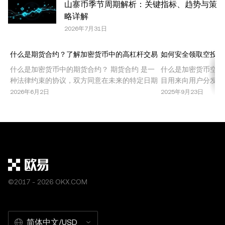
山寨币季节周期解析：关键指标、趋势与策
出处，例如“文章名称，[作者姓名 (如适用)]，© 2025
略详解
OKX”。部分内容可能由人工智能（AI）工具生成或辅助生
2026年7月31日
成。不允许对本文进行衍生作品或其他用途。
什么是期货合约？了解加密货币中的高杠杆交易
如何安全领取空投代
什么是加密货币中的期货合约？ 期货合约 是一
什么是加密货币空投
种法律约束的协议，双方同意在未来的特定日期
目用来向用户分发免
以预定价格买入或卖出某种资产。在加密货币市
些活动旨在推广新项
2026年6月2日
2025年9月23日
场中，期货合约允许交易者在不持有基础资产的
态系统内实现治理去
情况下，投机比特币、以太坊或其他山寨币的价
投提供了无需直接投
格波动。这种交易机制因其高回报潜力，尤其是
同时也伴随着风险和
结合杠杆使用时，受到了广泛欢迎。 期货合约被
空投的类型 了解加
机
©2017 - 2026 OKX.COM
简体中文/USD