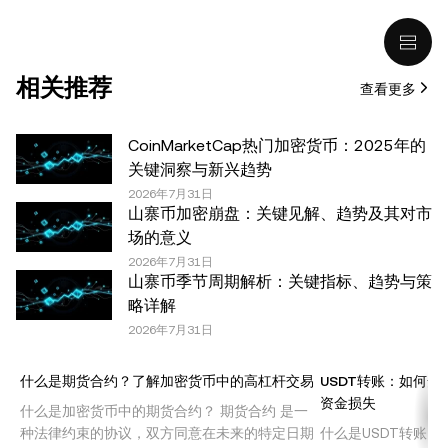
(包括稳定币) 涉及高风险，可能会大幅波动，甚至变得毫无
价值。您应根据自己的财务状况仔细考虑交易或持有数字资
产是否适合您。有关您具体情况的问题，请咨询您的法律/
相关推荐
查看更多
税务/投资专业人士。本文中出现的信息 (包括市场数据和统
计信息，如果有) 仅供一般参考之用。尽管我们在准备这些
数据和图表时已采取了所有合理的谨慎措施，但对于此处表
CoinMarketCap热门加密货币：2025年的
达的任何事实错误或遗漏，我们不承担任何责任。 © 2025
关键洞察与新兴趋势
OKX。本文可以全文复制或分发，也可以使用本文 100 字
2026年7月31日
山寨币加密崩盘：关键见解、趋势及其对市
或更少的摘录，前提是此类使用是非商业性的。整篇文章的
场的意义
任何复制或分发亦必须突出说明：“本文版权所有 © 2025
2026年7月31日
OKX，经许可使用。”允许的摘录必须引用文章名称并包含
山寨币季节周期解析：关键指标、趋势与策
出处，例如“文章名称，[作者姓名 (如适用)]，© 2025
略详解
OKX”。部分内容可能由人工智能（AI）工具生成或辅助生
2026年7月31日
成。不允许对本文进行衍生作品或其他用途。
什么是期货合约？了解加密货币中的高杠杆交易
USDT转账：如何安
资金损失
什么是加密货币中的期货合约？ 期货合约 是一
种法律约束的协议，双方同意在未来的特定日期
什么是USDT转账？ 