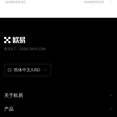
以预定价格买入或卖出某种资产。在加密货币市
货币市场中最广泛使
2026年6月2日
2026年6月2日
场中，期货合约允许交易者在不持有基础资产的
美元挂钩，提供稳定
情况下，投机比特币、以太坊或其他山寨币的价
投资者规避其他加密
格波动。这种交易机制因其高回报潜力，尤其是
账指的是在钱包、交
结合杠杆使用时，受到了广泛欢迎。 期货合约被
接收Tether代币
机
单，但需要仔细注意
©2017 - 2026 OKX.COM
简体中文/USD
关于欧易
产品