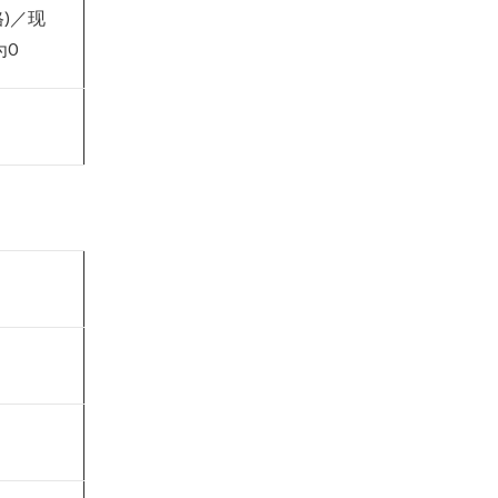
格)／现
为0