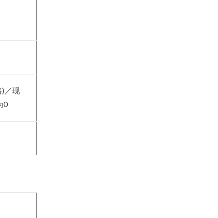
格)／现
为0