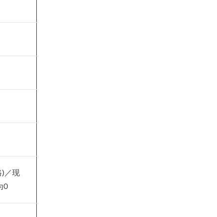
格)／现
为0