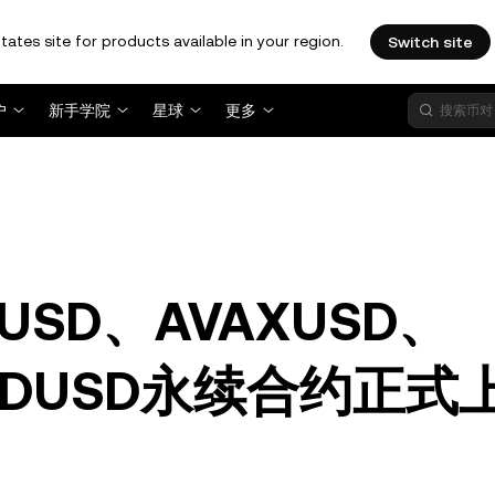
tates site for products available in your region.
Switch site
户
新手学院
星球
更多
USD、AVAXUSD、
ANDUSD永续合约正式