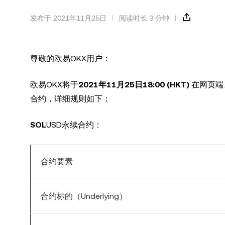
发布于 2021年11月25日
阅读时长 3 分钟
尊敬的
欧易
OKX用户：
欧易
OKX将于
2021年
11
月25
日1
8
:00 (HKT)
在网页端、
合约，详细规则如下：
SOL
USD永续合约：
合约要素
合约标的（Underlying）