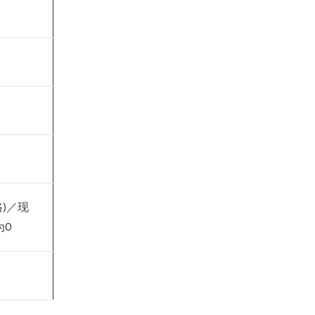
格)／现
为0