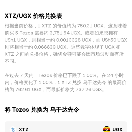
UGX 的定价往往承压。监管方面，围绕 PoS 资产的合规指
冲击的大小，深度更好的平台上，大额卖出或买入对价格的推
数量与以 UGX 计价的金额互相折算。此外，Tezos 生态中的
引、各国对质押服务的监管收紧或放松、以及欧盟 MiCA 等框
动更小，conversion rate 更贴近广义“共识价”，而在小型或新
去中心化交易平台也提供 XTZ 的链上流动性，若基于自动做
架的落地，都会改变合规成本与场外流入，进而反馈到现货与
XTZ/UGX 价格兑换表
兴平台，薄弱的挂单深度会放大短期偏离。地域与监管差异也
市商（AMM），其资金池遵循 x × y = k 的恒定乘积公式，其
衍生品价格。技术性因素上，XTZ 永续合约的资金费率正负变
会带来溢价或折价：例如，对 PoS 代币合规要求的差异、法币
根据当前价格，1 XTZ 的价值约为 750.31 UGX。这意味着
中 x、y 分别为池中两种资产的储备，瞬时价格近似为 y/x。当
动、季度合约的交割与期权到期常带来短期波动；大型地址
出入场通道的便捷度、以及本地对 UGX 的外汇管制与结算效
有大额兑换流入池子时，会改变储备比例从而推动链上价格，
购买 5 Tezos 需要约 3,751.54 UGX。或者如果您拥有
（鲸鱼）在交易所与链上钱包之间的大额划转、集中解锁或再
率，都会影响 XTZ 在不同地区以 UGX 计价时的即时供需。此
随后再通过套利将链上与中心化市场间的价差逐步收敛。综合
USh1 UGX，则相当于约 0.0013328 UGX，而 USh50 UGX
质押，也会在流动性较薄时加剧价格弹性，这些短线因素叠加
外，部分场所的 XTZ 定价路径先基于 XTZ/USDT 或
来看，撮合式订单簿的最新成交、不同平台的 VWAP、以及
基本面与宏观背景，最终共同塑造 XTZ/UGX 的 conversion
则将相当于约 0.066639 UGX。这些数字体现了 UGX 和
XTZ/USD，再换算到 UGX；若 USDT 相对法币存在细小升贴
AMM 池子的定价共同构成 XTZ/UGX conversion rate 的计算
rate。
XTZ 之间的兑换价格，确切金额可能会因市场波动而有所
水，这一“基差”会传导进最终的 XTZ/UGX 报价，造成平台间
与传导机制。
不同。
差异。套利者通过在不同交易所低买高卖以获取价差，通常能
在秒级到分钟级内缩小偏离，但受限于撮合延迟、提现与入金
在过去 7 天内，Tezos 价格已下跌了 1.00%。在 24 小时
速度、合规审核与成本等现实因素，套利并不总能完全抹平各
内，价格变化了 1.00%，1 XTZ 兑换 乌干达先令 的最高价
地的即时差异，因此 XTZ/UGX 的 conversion rate 在不同平
格为 762.61 UGX，而最低价格为 737.26 UGX。
台之间仍会出现阶段性分化。
将 Tezos 兑换为 乌干达先令
XTZ
UGX