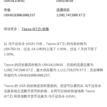
USh34,108.61
USh108.09
市值
流通供应
USh819,896,699,237
1,092,747,568 XTZ
阅读更多：
Tezos
(
XTZ
) 价格
以
乌干达先令
(
UGX
) 计价，
Tezos
(
XTZ
) 的当前价格为
USh750.31
，过去 24 小时内
上涨
了
1.00%
，过去 7 天内
下跌
了
1.00%
。
Tezos
的历史最高价格为
USh34,108.61
，目前的流通总量为
1,092,747,568 XTZ
，最大供应量为
1,112,729,076 XTZ
，完全稀释
市值约为
USh819,896,699,237
。
Tezos
的
UGX
的价格是实时更新的。您还可以看到从
乌干达先令
兑换其他主流数字货币的价格，从而可以轻松快速地将
Tezos
(
XTZ
) 和其他数字货币兑换为
乌干达先令
(
UGX
)。