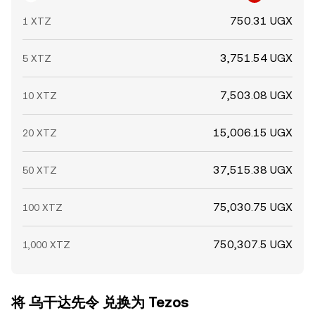
750.31 UGX
1 XTZ
3,751.54 UGX
5 XTZ
7,503.08 UGX
10 XTZ
15,006.15 UGX
20 XTZ
37,515.38 UGX
50 XTZ
75,030.75 UGX
100 XTZ
750,307.5 UGX
1,000 XTZ
将 乌干达先令 兑换为 Tezos