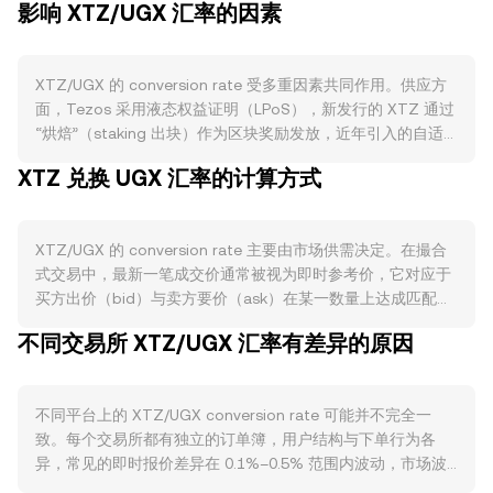
影响 XTZ/UGX 汇率的因素
XTZ/UGX 的 conversion rate 受多重因素共同作用。供应方
面，Tezos 采用液态权益证明（LPoS），新发行的 XTZ 通过
“烘焙”（staking 出块）作为区块奖励发放，近年引入的自适
应发行（Adaptive Issuance）机制会根据网络参与度在设定
XTZ 兑换 UGX 汇率的计算方式
范围内动态调整通胀，影响流通增速。XTZ 并无类似比特币的
“减半”安排，但当网络参与 staking 的比例提高时，更多代币
被长期委托或自持参与共识，市场可售流通减少，可能缓解短
XTZ/UGX 的 conversion rate 主要由市场供需决定。在撮合
期抛压。少量代币会因地址清理、链上误操作或网络治理中的
式交易中，最新一笔成交价通常被视为即时参考价，它对应于
特殊安排被销毁，尽管规模通常不大，也会对净供给产生边际
买方出价（bid）与卖方要价（ask）在某一数量上达成匹配的
影响。需求方面，Tezos 的智能合约与 NFT 生态（如
点。订单簿顶部的最佳买价与最佳卖价之间形成价差
fxhash、Objkt）对 XTZ 的“燃料”需求具有直接拉动效应，链
不同交易所 XTZ/UGX 汇率有差异的原因
（spread），两者的平均值可视作中间价（mid-price），反
上艺术和游戏应用的活跃度、手续费变动以及 Layer 2（如
映当下成交可能落点。若参考多家平台，数据聚合商常给出成
Smart Rollups）推进程度，会改变用户对 XTZ 的使用与持有
交量加权平均价（VWAP），计算式为 VWAP = Σ(Price_i ×
需求，从而影响 XTZ/UGX 的 conversion rate。宏观层面，
不同平台上的 XTZ/UGX conversion rate 可能并不完全一
Volume_i) / Σ Volume_i，即按各平台成交量权重对价格进行
XTZ 与比特币往往呈正相关，BTC 的单边波动经常主导加密
致。每个交易所都有独立的订单簿，用户结构与下单行为各
加权，使大成交量场所对总体价格影响更大。在进行简单换算
板块的短线方向；同时，UGX 的强弱、全球利率与风险偏好切
异，常见的即时报价差异在 0.1%–0.5% 范围内波动，市场波
时，可采用 UGX Value = XTZ Amount × rate，以及 XTZ
换也会传导至该币对，风险偏好回落或避险升温时，XTZ 相对
动加剧或流动性不足时偏差可能扩大。流动性深度决定了价格
Amount = UGX Value / rate 的算式，将持有或目标的 XTZ