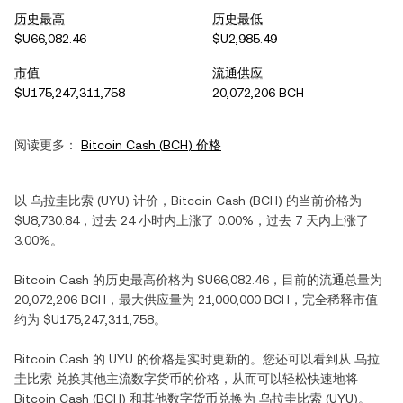
历史最高
历史最低
$U66,082.46
$U2,985.49
市值
流通供应
$U175,247,311,758
20,072,206 BCH
阅读更多：
Bitcoin Cash
(
BCH
) 价格
以
乌拉圭比索
(
UYU
) 计价，
Bitcoin Cash
(
BCH
) 的当前价格为
$U8,730.84
，过去 24 小时内
上涨
了
0.00%
，过去 7 天内
上涨
了
3.00%
。
Bitcoin Cash
的历史最高价格为
$U66,082.46
，目前的流通总量为
20,072,206 BCH
，最大供应量为
21,000,000 BCH
，完全稀释市值
约为
$U175,247,311,758
。
Bitcoin Cash
的
UYU
的价格是实时更新的。您还可以看到从
乌拉
圭比索
兑换其他主流数字货币的价格，从而可以轻松快速地将
Bitcoin Cash
(
BCH
) 和其他数字货币兑换为
乌拉圭比索
(
UYU
)。