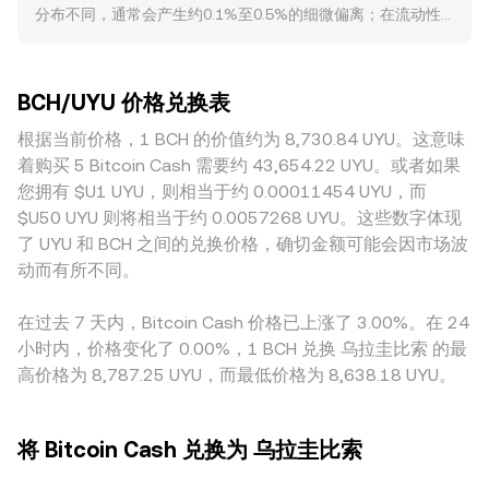
分布不同，通常会产生约0.1%至0.5%的细微偏离；在流动性
BCH/UYU conversion rate。在部分链上或跨链去中心化场景
求、以及反洗规制与出入金政策变化，都会对法币对报价与可
较浅的平台，大额委托造成的价格冲击更大，偏离可能扩大。
中，若BCH具备可用的AMM流动性，价格由恒定乘积做市公式
达流动性产生影响。技术层面，合约市场的资金费率变化、月
深度与撮合效率决定了成交对价格的影响程度，主体用户结构
x × y = k 决定，池内相对储备变化会令边际价格变动，且在任
度或季度期权到期、链上大额地址与矿工的钱包流向、以及现
与活跃时段也会带来差异。与地理与监管相关的溢价亦可能出
一时点的近似价格可表示为 price = y/x。综合而言，订单簿的
货与永续的价差结构，都会在短周期内提高 BCH/UYU
BCH/UYU 价格兑换表
现，例如某些平台在合规审查、出入金通道、或针对BCH的上
最新成交、中间价参考、跨平台VWAP与（若存在）AMM曲
conversion rate 的波动性。
架与充提政策上更为严格，从而影响UYU计价对的可得性与成
根据当前价格，1 BCH 的价值约为 8,730.84 UYU。这意味
线，共同构成市场上对 BCH/UYU conversion rate 的计算与
交密度。许多场景中，BCH先以BCH/USDT定价，再通过
引用方式。
着购买 5 Bitcoin Cash 需要约 43,654.22 UYU。或者如果
UYU/USDT或本地稳定币对折算为UYU，因此USDT相对UYU的
您拥有 $U1 UYU，则相当于约 0.00011454 UYU，而
升贴水会间接传导到 BCH/UYU conversion rate。跨平台套利
$U50 UYU 则将相当于约 0.0057268 UYU。这些数字体现
通常会收敛价差，但受限于充提时间、费用、风控阈值与本地
了 UYU 和 BCH 之间的兑换价格，确切金额可能会因市场波
结算环节的不确定性，套利并非即时或完美，因此不同交易所
动而有所不同。
之间的报价差异在短时间内依然可能存在。
在过去 7 天内，Bitcoin Cash 价格已上涨了 3.00%。在 24
小时内，价格变化了 0.00%，1 BCH 兑换 乌拉圭比索 的最
高价格为 8,787.25 UYU，而最低价格为 8,638.18 UYU。
将 Bitcoin Cash 兑换为 乌拉圭比索