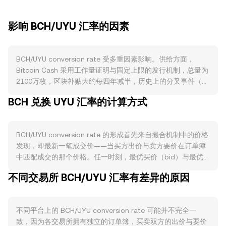
影响 BCH/UYU 汇率的因素
BCH/UYU conversion rate 受多重因素影响。供给方面，
Bitcoin Cash 采用工作量证明与固定上限的发行机制，总量为
2100万枚，区块补贴大约每四年减半，历史上的分叉事件（例
如2018年的BCH/BSV分裂与2020年的BCHN/ABC分歧）也曾
BCH 兑换 UYU 汇率的计算方式
改变算力与生态预期。BCH不存在原生的协议级燃烧机制，也
没有质押锁仓设计，矿工在产出与电力成本之间的平衡会影响
潜在抛压，尤其在减半前后与难度调整周期中更为显著。需求
BCH/UYU conversion rate 的形成首先来自撮合机制中的价格
方面，BCH因低费用与较快确认被用于点对点支付与商户收
发现，即最新一笔成交价——当买方出价与卖方要价在订单簿
单，链上活跃度、商户接入、跨境转账场景都会推高对BCH的
中匹配成交的那个价格。任一时刻，最优买价（bid）与最优
实际使用需求。自CashTokens等升级为BCH引入代币化与更
卖价（ask）之间的差距构成价差，二者的平均值被视为参考
丰富的合约式应用后，若相关工具与钱包支持度提升，也可能
不同交易所 BCH/UYU 汇率有差异的原因
性的中间价。跨多个交易平台，数据聚合方常计算成交量加权
增加对BCH作为“gas”和抵押的需求。宏观关联上，BCH与BTC
平均价（VWAP），其公式为：VWAP = Σ(Price_i × Volume_i)
的价格联动性较高，BTC的方向常对短期走势起主导；同时，
/ Σ Volume_i，这使高成交量场所对参考价的影响更大。在做
UYU的强弱、当地利率与风险偏好变化会通过本地法币购买力
不同平台上的 BCH/UYU conversion rate 可能并不完全一
简单换算时，可用：UYU Value = BCH Amount × rate，以及
与入金条件传导至 BCH/UYU conversion rate。监管层面，与
致，因为各交易所拥有独立的订单簿，买卖双方的出价与要价
BCH Amount = UYU Value / rate，其中的 rate 即为
工作量证明相关的能耗规范、交易平台对BCH的上币与合规要