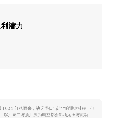
盈利潜力
ND 以 100:1 迁移而来，缺乏类似“减半”的通缩排程；但
例变化、解押窗口与质押激励调整都会影响抛压与流动