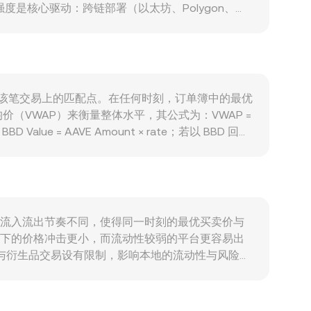
度是核心驱动：跨链部署（以太坊、Polygon、
参与需求；Aave v3 功能迭代与风险参数更新，以及与
方向高度相关，风险偏好升降常主导短期波动；BBD 与
n rate 形成压力。监管事件亦不可忽视：针对 DeFi
引发再定价。技术维度上，永续合约资金费率的正负
AAVE/BBD conversion rate。
方要价在该笔交易上的匹配点。在任何时刻，订单簿中的最优
VWAP）来衡量整体水平，其公式为：VWAP =
Value = AAVE Amount × rate；若以 BBD 回推
，自动做市商（AMM）遵循 x × y = k 的恒定乘积机
，价格会沿曲线滑动，进而通过聚合器的 VWAP 传导
以及 AMM 池内的定价机制，共同决定了任意时点的
做市策略与流入流出节奏不同，使得同一时刻的最优买卖价与
成交下的价格冲击更小，而流动性较弱的平台更容易出
杠杆与衍生品交易设有限制，影响本地的流动性与风险偏
 对美元可能存在微小溢折价，BBD 又与美元的锚定在跨
价格背离时买低卖高、促使价格趋同，但受制于链上转账
在合理范围内波动。