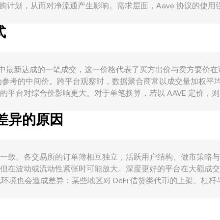
购计划，从而对净流通产生影响。需求层面，Aave 协议的使用强
TVL、利差环境、清算活跃度，会直接影响市场对 AAVE 的关注与治理
式
对 AAVE 的持有与使用意愿。宏观方面，AAVE 与比特币整体
弱，通常会在以 BBD 计价时对 AAVE/BBD conversio
要求、以及各司法辖区对 DAO 与稳定币的政策变动，均可能
与解押、DAO 金库及风控相关大额转账，都会在短期内放大波动并牵动 
形成来源于市场撮合中最新达成的一笔成交，这一价格代表了买方出价与卖
参考的中间价。跨平台观察时，数据聚合商常以成交量加权平均价（
这让成交更活跃的平台对综合价影响更大。对于单笔换算，若以 AAVE 定价，则 BBD 
ue / rate。除了中心化订单簿，AAVE 在去中心化交易所也有可观流动性
有差异的原因
 x 与 y，价格可近似为 y/x；当大额交易推动池中余额偏离时
参考水平。综上，订单簿的最新成交、买卖盘深度与价差、跨平台 VWAP 
 rate 并非完全一致。各交易所的订单簿相互独立，活跃用户结构、
范围内，但在波动或流动性紧张时可能放大。深度更好的平台在大额
环境也会造成差异：某些地区对 DeFi 借贷类代币的上架、
AAVE/USDT 或 AAVE/USD，再换算为 BBD；USDT
层传导至最终的 AAVE/BBD 报价。此外，跨所套利虽能在
不同交易所间的 AAVE/BBD conversion rate 仍会