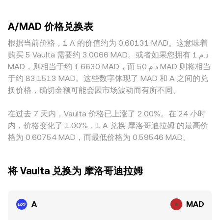
最后，技术层面的市场动态会放大短期波动：A 的永续合约资
单密集的平台，大额交易的冲击更小，价格更接近全市场共
外，如果 A 在去中心化交易平台上具备显著流动性，自动做市
金费率正负和幅度变化、主要期限的 A 期权到期与仓位再平
识；而在流动性有限的平台，少量资金就可能推高或压低价
商（AMM）的定价也会提供链上参考。常见的恒定乘积做市遵
衡、以及链上或场内的“大额地址”（鲸鱼）集中入场或出货，
A/MAD 价格兑换表
格，导致与其他平台的偏离。此外，区域与监管因素会对 A 产
循 x × y = k，其中 x、y 分别代表资金池中 A 与对手资产的储
都会在流动性有限的时段改变买卖盘结构，进而影响
生结构性溢价或折价，例如某些地区对 A 的上架、托管或申购
根据当前价格，1 A 的价值约为 0.60131 MAD。这意味着
备量，瞬时价格可近似为 price = y / x；当大额交易改变池子
A/MAD。
通道更通畅，或因获取生态权益（如质押、空投参与）的便利
资产比例时，链上 A 的隐含价格随之变动，做市商与套利者会
购买 5 Vaulta 需要约 3.0066 MAD。或者如果您拥有 د.م.1
性差异，均可能形成本地化溢价。定价基准也会引入差异：许
将该信号与中心化平台价格对齐，间接影响 A/MAD 的综合参
MAD，则相当于约 1.6630 MAD，而 د.م.50 MAD 则将相当
多场所更活跃的交易对是 A/USDT，随后再通过 USDT 对
考价。
于约 83.1513 MAD。这些数字体现了 MAD 和 A 之间的兑
MAD 的折算形成 A/MAD 报价；当 USDT 相对 MAD 出现小幅
换价格，确切金额可能会因市场波动而有所不同。
溢价或贴水时，该基差会传导到 A/MAD 的标价。套利行为通
常有助于收敛差价，但并非万能——交易手续费、提现与入金
在过去 7 天内，Vaulta 价格已上涨了 2.00%。在 24 小时
时滞、链上拥堵、合规与额度限制等现实成本，都会使价差在
内，价格变化了 1.00%，1 A 兑换 摩洛哥迪拉姆 的最高价
一段时间内得以存在。
格为 0.60754 MAD，而最低价格为 0.59546 MAD。
将 Vaulta 兑换为 摩洛哥迪拉姆
A
MAD