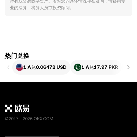
持有或交易数字资产。若对您的具体情况存在疑问，请咨询专
业的法务、税务人员或投资顾问。
ִִִִִִִִִִִִִִִִִִִִִִִִִִִִִִִִִִִִִִִִִִִִִִִִ热门兑换
1 A
兑
0.06472 USD
1 A
兑
17.97 PKR
1
©2017 - 2026 OKX.COM