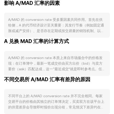
影响 A/MAD 汇率的因素
A/MAD 的 conversion rate 受多重因素共同作用。首先在供
给侧，A 的代币经济设计至关重要：其发行节奏（例如固定通
胀或减产安排）、是否存在定期或按交易量的销毁机制、以及
质押或锁仓带来的流通量收缩，都会改变市场上可自由交易的
A 兑换 MAD 汇率的计算方式
A 数量，从而影响 A/MAD 的短中期平衡价。需求侧则取决于
A 的实际使用场景与生态活跃度：如果 A 被广泛用作链上手续
费、治理投票、抵押担保或应用内结算工具，当 DeFi、NFT、
A/MAD 的 conversion rate 本质上来自市场撮合中的价格发
游戏或支付等场景的活跃度上升时，对 A 的实际消耗与持有需
现：在订单簿中，最新一笔成交价由买方出价（bid）与卖方
求增加，往往支撑 conversion rate；相反，应用黏性下降会
要价（ask）匹配达成，这一“最近成交”就是即时参考点。任一
削弱买盘。宏观层面，A 往往与比特币的整体方向存在相关
时刻最优买价与最优卖价之间的差距构成价差（spread），它
性；同时，MAD 的强弱也会改变以 MAD 计价的相对表现——
不同交易所 A/MAD 汇率有差异的原因
们的均值可视为中间价（mid-price），常被用作参考报价。
当 MAD 走强时，其他条件不变，A/MAD 的名义报价可能承
在跨平台的层面，数据聚合商会计算成交量加权平均价
压；而全球风险偏好、利率预期、流动性收缩或宽松亦会通过
（VWAP），公式为：VWAP = Σ(Price_i × Volume_i) / Σ
风险资产定价渠道影响 A。监管事件对 A 的影响尤为直接，例
不同平台上的 A/MAD conversion rate 并不完全相同。每家
Volume_i，以更大成交量的平台价格为主导，提高整体代表
如 A 是否被界定为证券、是否获得关键市场的合规上架、托管
交易平台的价格由其独立的订单簿决定，买卖双方在该平台上
性。基于获得的 conversion rate，换算关系十分直接：MAD
与清算规则变化、或大型机构产品（如以 A 为标的的基金）审
的供需差异会导致即时报价出现分歧，常见情况下差异约在
Value = A Amount × conversion rate，而反向换算为 A
批进展，都可能引发 A/MAD conversion rate 的突发波动。
0.1%–0.5% 的区间内。流动性深度也很关键：在高成交量、挂
Amount = MAD Value / conversion rate。在现货订单簿之