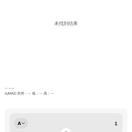
未找到结果
-- ~ --
A/MAD 关闭：--
低：--
高：--
A