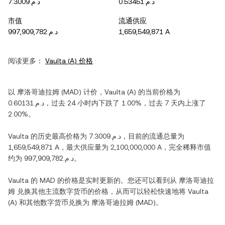
د.م.0.53451
د.م.7.3009
市值
流通供应
د.م.997,909,782
1,659,549,871 A
阅读更多：
Vaulta
(
A
) 价格
以
摩洛哥迪拉姆
(
MAD
) 计价，
Vaulta
(
A
) 的当前价格为
د.م.0.60131
，过去 24 小时内
下跌
了
1.00%
，过去 7 天内
上涨
了
2.00%
。
Vaulta
的历史最高价格为
د.م.7.3009
，目前的流通总量为
1,659,549,871 A
，最大供应量为
2,100,000,000 A
，完全稀释市值
约为
د.م.997,909,782
。
Vaulta
的
MAD
的价格是实时更新的。您还可以看到从
摩洛哥迪拉
姆
兑换其他主流数字货币的价格，从而可以轻松快速地将
Vaulta
(
A
) 和其他数字货币兑换为
摩洛哥迪拉姆
(
MAD
)。