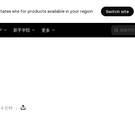
tates site for products available in your region.
Switch site
户
新手学院
更多
4 分钟