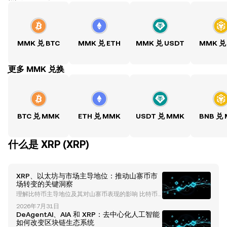
MMK 兑 BTC
MMK 兑 ETH
MMK 兑 USDT
MMK 兑
ִִִִִִִִִִִִִִִִִִִִִִִִִִִִִִִִִִִִִִִִִִִִִִִִ更多 MMK 兑换
BTC 兑 MMK
ETH 兑 MMK
USDT 兑 MMK
BNB 兑
什么是 XRP (XRP)
XRP、以太坊与市场主导地位：推动山寨币市
场转变的关键洞察
理解比特币主导地位及其对山寨币表现的影响 比特币
主导地位长期以来一直是理解加密货币市场趋势的重要
2026年7月31日
指标。历史上，比特币的主导地位反映了比特币在总加
DeAgentAI、AIA 和 XRP：去中心化人工智能
密货币市值中所占的比例。截至目前，比特币的主导地
如何改变区块链生态系统
位已下降至约60-61%，这表明市场动态可能正在发生