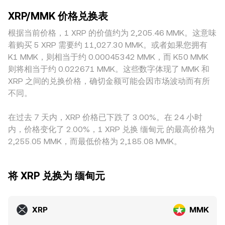
布、链上与交易所间的大额地址资金流动（俗称“鲸鱼”资
conversion rate 更贴近全市场的共识价；深度不足时，价格
DEX与AMM功能，可通过恒定乘积做市公式 x × y = k 提供报
金）、以及跨平台订单流的不平衡，都会对短线价格形成推
XRP/MMK 价格兑换表
更容易偏离。地域与监管差异也会带来溢价或折价：在对XRP
价，其中x、y分别为池中两种资产数量，价格近似为 y/x；当
拉，叠加上述基本面与宏观因素，塑造最终的 XRP/MMK
上架、合规或结算通道限制较多的市场，获得合规流动性的成
根据当前价格，1 XRP 的价值约为 2,205.46 MMK。这意味
流动性不对称或大额交易冲击池子时，AMM价格会向新的均衡
conversion rate。
本更高，可能导致局部平台的报价与全球主流平台存在偏离。
移动，并与集中式订单簿价格共同影响 XRP/MMK conversion
着购买 5 XRP 需要约 11,027.30 MMK。或者如果您拥有
对以MMK计价的报价而言，许多平台实际通过“XRP/USDT 与
rate。
K1 MMK，则相当于约 0.00045342 MMK，而 K50 MMK
USDT/MMK”的路径间接定价，USDT相对本地计价单位的轻微
则将相当于约 0.022671 MMK。这些数字体现了 MMK 和
溢折价（basis）会传导进最终的 XRP/MMK conversion
XRP 之间的兑换价格，确切金额可能会因市场波动而有所
rate。跨平台套利能在一定程度上收敛价差，但受限于充提速
不同。
度、费用、通道可用性与风险限制，套利并非总能即时完全抹
平差异，因而不同平台之间的XRP/MMK报价在动态中保持相
在过去 7 天内，XRP 价格已下跌了 3.00%。在 24 小时
对稳定但非完全相同的分布。
内，价格变化了 2.00%，1 XRP 兑换 缅甸元 的最高价格为
2,255.05 MMK，而最低价格为 2,185.08 MMK。
将 XRP 兑换为 缅甸元
XRP
MMK