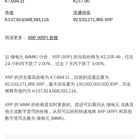
K7,694.31
K217.90
市值
流通供应
K137,914,568,393,116
62,533,271,955 XRP
阅读更多：
XRP
(
XRP
) 价格
以
缅甸元
(
MMK
) 计价，
XRP
(
XRP
) 的当前价格为
K2,205.46
，过去
24 小时内
下跌
了
2.00%
，过去 7 天内
下跌
了
3.00%
。
XRP
的历史最高价格为
K7,694.31
，目前的流通总量为
62,533,271,955 XRP
，最大供应量为
100,000,000,000 XRP
，完全
稀释市值约为
K137,914,568,393,116
。
XRP
的
MMK
的价格是实时更新的。您还可以看到从
缅甸元
兑换其
他主流数字货币的价格，从而可以轻松快速地将
XRP
(
XRP
) 和其他
数字货币兑换为
缅甸元
(
MMK
)。