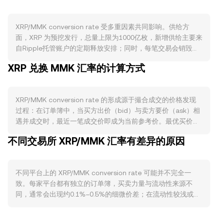
XRP/MMK conversion rate 受多重因素共同影响。供给方
面，XRP 为预挖发行，总量上限为1000亿枚，新增供给主要来
自Ripple托管账户的定期释放安排；同时，每笔交易会销毁一
小部分XRP作为费用，长期对流通供给有轻微收缩作用。XRP
XRP 兑换 MMK 汇率的计算方式
本身不存在类似比特币的减半机制，也没有网络层面的原生质
押奖励。需求层面，Ripple相关支付网络与按需流动性（On-
Demand Liquidity，ODL）对跨境结算的应用，会在活动上升
XRP/MMK conversion rate 的形成源于撮合成交的价格发现
期提升对XRP的实际结算需求；XRPL上原生去中心化功能、账
过程：在订单簿中，当买方出价（bid）与卖方要价（ask）相
户抽象、代币化以及NFT等用例的增长，也会在活跃周期内增
遇并成交时，最近一笔成交价即成为当前参考价。最优买价与
加对XRP作为手续费与流动性资产的需求。宏观相关性方面，
最优卖价之间的差距称为点差（spread），它反映了即时交易
XRP通常在短期内与比特币方向高度相关；同时，MMK的强
不同交易所 XRP/MMK 汇率有差异的原因
成本；而两者的平均值常被视为“中间价”，用于评估瞬时参考
弱、当地流动性环境与全球风险偏好变化（如避险情绪升温、
水平。在跨平台维度，数据聚合方会计算加权更充分的成交参
利率上行）都会反映在XRP/MMK conversion rate 上。监管
考，例如成交量加权平均价（VWAP），其公式为：VWAP =
事件同样重要：例如围绕XRP法律定性与合规边界的监管进
不同平台上的 XRP/MMK conversion rate 可能并不完全一
Σ(Price_i × Volume_i) / Σ Volume_i，即以各平台价格按对应成
展、美国关于XRP的司法裁决阶段性结果、以及其他主要司法
致。每家平台都有独立的订单簿，买卖力量与流动性来源不
交量加权，成交量越大，权重越高。面向简单换算，若当前
辖区对代币分类与牌照要求的变动，均可能引发对XRP需求与
同，通常会出现约0.1%–0.5%的细微价差；在流动性较浅或波
XRP/MMK conversion rate 为R，则以R表示1枚XRP可折算的
流动性的再定价。最后，技术面与微观结构也会带来短周期波
动较大的时段，偏差可能更为明显。订单簿深度决定了大额下
MMK价值：MMK金额 = XRP数量 × R；反之，XRP数量 =
动：XRP永续合约的资金费率变化、集中到期的期权仓位分
单的价格冲击：深度越足，单笔成交对价格的拉动越小，
MMK金额 / R。在链上去中心化流动性方面，XRPL拥有原生