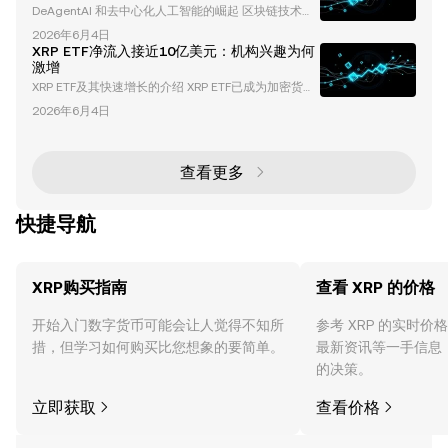
DeAgentAI 和去中心化人工智能的崛起 区块链技术与
变化。这种下降通常与资金流向山寨币相关，为像 以
人工智能（AI）的融合正在彻底改变科技领域，催生出
太坊（ETH） 和 XRP 这样的资产创造了增长机会。 当
2026年6月4日
一系列创新项目，重新定义我们与数字生态系统的交互
比特币的主导地位下降时，通常表明投资者正在将投资
XRP ETF净流入接近10亿美元：机构兴趣为何
方式。其中一个开创性的项目是 DeAgentAI ，这是一
组
激增
种去中心化的 AI 代理基础设施，旨在促进跨多个区块
XRP ETF及其快速增长的介绍 XRP ETF已成为加密货币
链网络的安全、可验证和可扩展的交互。凭借其原生代
领域最具变革性的投资工具之一。在推出数周内，其累
币 AIA 和卓越的市场表现，DeAgentAI 正在成为加密
2026年6月4日
计净流入接近10亿美元，这些ETF以前所未有的速度吸
货币和 AI 领域的关键
引了机构投资者的关注。本文将深入探讨推动这一增长
的因素、XRP ETF的独特优势，以及它们对加密货币和
传统金融市场的更广泛影响。 什么是XRP ETF？ XRP E
查看更多
TF（交易所交易基金）是一种受监管的投资产品，追
踪XRP（领先的加密货币之
快捷导航
XRP购买指南
查看 XRP 的价格
开始入门数字货币可能会让人觉得不知所
参考 XRP 的实时
措，但学习如何购买比您想象的要简单。
最新资讯等一手信息
的决策。
立即获取
查看价格