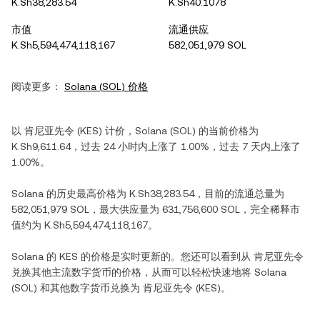
K.Sh38,283.54
K.Sh40.1078
市值
流通供应
K.Sh5,594,474,118,167
582,051,979 SOL
阅读更多：
Solana
(
SOL
) 价格
以
肯尼亚先令
(
KES
) 计价，
Solana
(
SOL
) 的当前价格为
K.Sh9,611.64
，过去 24 小时内
上涨
了
1.00%
，过去 7 天内
上涨
了
1.00%
。
Solana
的历史最高价格为
K.Sh38,283.54
，目前的流通总量为
582,051,979 SOL
，最大供应量为
631,756,600 SOL
，完全稀释市
值约为
K.Sh5,594,474,118,167
。
Solana
的
KES
的价格是实时更新的。您还可以看到从
肯尼亚先令
兑换其他主流数字货币的价格，从而可以轻松快速地将
Solana
(
SOL
) 和其他数字货币兑换为
肯尼亚先令
(
KES
)。