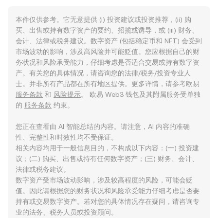
本件仅供参考。它无意提供 (i) 投资建议或投资推荐，(ii) 购
买、出售或持有数字资产的要约、招揽或诱导，或 (iii) 财务、
会计、法律或税务建议。数字资产 (包括稳定币和 NFT) 会受到
市场波动的影响，涉及高风险并可能贬值。您应根据自己的财
务状况和风险承受能力，仔细考虑是否适合交易或持有数字资
产。有关您的具体情况，请咨询您的法律/税务/投资专业人
士。并非所有产品都在所有地区提供。更多详情，请参考欧易
服务条款
和
风险提示
。 欧易 Web3 钱包及其附属服务受单独
的
服务条款
约束。
您正在查看由 AI 智能总结的内容。请注意，AI 内容的准确
性、完整性和时效性均不受保证。
相关内容均用于一般信息目的，不构成以下内容：(一) 投资建
议；(二) 购买、出售或持有任何数字资产；(三) 财务、会计、
法律或税务建议。
数字资产受市场波动影响，涉及较高程度的风险，可能会贬
值。因此请根据您的财务状况和风险承受能力仔细考虑是否要
持有或交易数字资产。若对您的具体情况存在疑问，请咨询专
业的法务、税务人员或投资顾问。