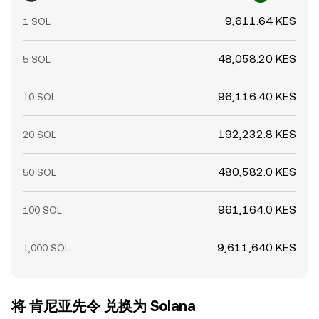
9,611.64 KES
1 SOL
48,058.20 KES
5 SOL
96,116.40 KES
10 SOL
192,232.8 KES
20 SOL
480,582.0 KES
50 SOL
961,164.0 KES
100 SOL
9,611,640 KES
1,000 SOL
将 肯尼亚先令 兑换为 Solana