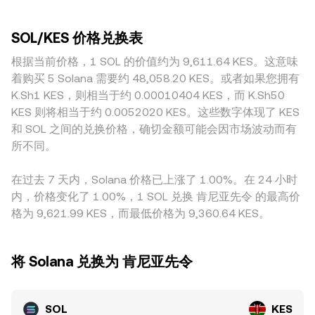
对数字资产征税与合规框架的更新，均可能改变跨境法币入
交对价格的冲击越小，报价也更接近全市场共识；相反，小型
（AMM）遵循 x × y = k 的恒定乘积公式，其中价格可近似理
金、出金与对冲成本，从而影响 SOL/KES 的成交意愿和报
平台更容易因缺乏挂单而出现瞬时滑点。地域与监管环境亦会
解为池中两种资产储备之比 y/x。活跃的 DEX 流动性会对即期
价。技术层面，永续合约资金费率的偏多或偏空、季度与月度
SOL/KES 价格兑换表
形成溢价或折价，例如针对 SOL 的合规不确定性、法币入金
报价与套利路径产生影响，并通过做市商与搬砖者的活动，间
期权到期前后的仓位重置、链上与场外的大额地址（俗称“鲸
通道的限制、以及肯尼亚本地对数字资产的征税与合规要求，
根据当前价格，1 SOL 的价值约为 9,611.64 KES。这意味
接反馈到中心化平台的 SOL/KES conversion rate。
鱼”）转账与集中挂单，都会在短期内加剧波动，使 SOL/KES
都会改变以 KES 计价的交易成本与可达流动性，进而反映在报
着购买 5 Solana 需要约 48,058.20 KES。或者如果您拥有
的 conversion rate 在基本面之外出现快节奏波动。
价中。在实际定价路径上，很多平台先以 SOL/USDT 或
K.Sh1 KES，则相当于约 0.00010404 KES，而 K.Sh50
SOL/USD 形成主价格，再通过 USDT/KES 或 USD/KES 的报
KES 则将相当于约 0.0052020 KES。这些数字体现了 KES
价折算为 SOL/KES，因此 USDT 相对 KES 的轻微溢折价（即
和 SOL 之间的兑换价格，确切金额可能会因市场波动而有
“基差”）会传导到最终显示的 SOL/KES conversion rate。跨
所不同。
所套利能在一定程度上抹平价差，但受制于手续费、链上转账
时间、法币出入限制与风控门槛，套利并非实时且并不总能完
在过去 7 天内，Solana 价格已上涨了 1.00%。在 24 小时
全消除不同交易所之间的差异。
内，价格变化了 1.00%，1 SOL 兑换 肯尼亚先令 的最高价
格为 9,621.99 KES，而最低价格为 9,360.64 KES。
将 Solana 兑换为 肯尼亚先令
SOL
KES