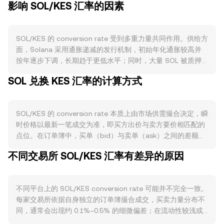
影响 SOL/KES 汇率的因素
SOL/KES 的 conversion rate 受到多重力量共同作用。供给方
面，Solana 采用通胀递减的发行机制，初始年化通胀较高并
按年逐步下调，长期趋于更低水平；同时，大量 SOL 被质押
以参与网络共识并获得奖励，减少了流通盘并缓解即时卖压。
SOL 兑换 KES 汇率的计算方式
此外，Solana 对交易费实行部分销毁机制，链上活动越旺，
被销毁的费用越多，从而对净供给形成偏收缩影响；但若出现
大规模解押或验证者迁移，也可能短期增加可售筹码。需求端
SOL/KES 的 conversion rate 本质上由市场供需撮合决定，瞬
主要取决于 Solana 生态的活跃度：高吞吐特性吸引了链上
时价格以最新一笔成交为准，即买方出价与卖方要价相匹配的
DeFi、NFT、链游与高频交易工具的使用，热点应用与项目上
点位。在订单簿中，买单（bid）与卖单（ask）之间的差额构
线会提升对 SOL 作为“gas”和流动性抵押的需求；反之，网络
成价差，最优买价与最优卖价的中点常被用作参考“中间价”。
拥堵、停机事故或关键客户端升级延期，往往削弱参与意愿并
不同交易所 SOL/KES 汇率有差异的原因
跨平台维度，数据服务商会根据成交量加权计算总体价格，即
压制需求。宏观层面，SOL 对比特币方向具有较高相关性——
VWAP = Σ(Price_i × Volume_i) / Σ Volume_i，使得成交更活跃
大市风险偏好转暖时更易获得增量成交；同时，KES 的强弱与
的平台对综合价格的影响更大。在实际换算中，若给定
当地利率、流动性及美元走势相关，KES 走强通常意味着以
不同平台上的 SOL/KES conversion rate 可能并不完全一致。
conversion rate，简单的计算关系为：KES 数值 = SOL 数量
KES 计价的加密资产名义价格承压，反之亦然。监管事件也会
每家交易所依据自身独立的订单簿撮合成交，买卖力量分布不
× conversion rate；反过来，SOL 数量 = KES 数值 ÷
触发再定价，例如美国执法或诉讼中对 SOL 定性的进展、主
同，通常会出现约 0.1%–0.5% 的细微偏差；在流动性较浅或
conversion rate。除中心化撮合外，Solana 生态中还存在去
要司法辖区对交易所或代币上市的规则变化、以及肯尼亚本地
大单冲击时，偏差幅度可能扩大。订单簿深度越充足，大额成
中心化交易所（DEX）提供的流动性池，常见的自动做市商