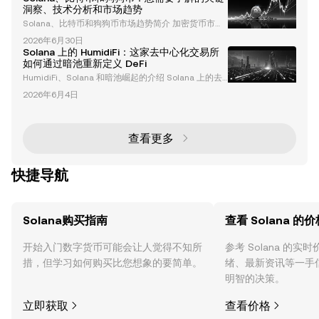
在利用 Solana 的区块链生态系统重新定义财务管理并
洞察、技术分析和市场趋势
解锁新的金融机会。本文深入探讨了 Helius 如何通过
Solana、比特币和狗狗币市场趋势简介 加密货币市场
代币化和 Solana 改变企业金融。 什么是代币化及其重
正在迅速演变，Solana、比特币和狗狗币因其独特特
要性 代币化是将现实世界的资产转换为区块链上的数
2026年6月30日
性和近期发展成为关键角色。本篇文章深入分析了技术
字代币的过程。这
Solana 上的 HumidiFi：这家去中心化交易所
趋势、宏观经济因素以及塑造这些数字资产未来的潜在
如何通过暗池重新定义 DeFi
机会。无论您是经验丰富的投资者还是好奇的初学者，
HumidiFi、Solana 和暗池崛起的介绍 Solana 上的去
了解这些动态对于有效驾驭加密货币领域至关重要。 S
中心化金融（DeFi）生态系统正在经历一场变革，而 H
olana、比特币和狗狗币的技术分析 比特币：窄幅震荡
2026年6月4日
umidiFi 正在成为其中的关键角色。作为一家暗池去中
与潜在突破 比特币作为加密货币的先驱，目前在窄
心化交易所（DEX），HumidiFi 利用 Solana 的高性能
区块链重新定义了交易方式。凭借创纪录的交易量和创
新功能，HumidiFi 正在挑战传统的自动化做市商（AM
查看更多
M），并重塑 Solana DEX 的格局。本
快捷导航
Solana购买指南
查看 Solana 的价
开始入门数字货币可能会让人觉得不知所
参考 Solana 的
措，但学习如何购买比您想象的要简单。
绪、最新资讯等一手
明智的决策。
立即获取
查看价格