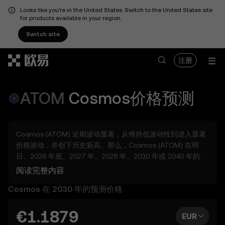
Looks like you're in the United States. Switch to the United States site
for products available in your region.
Switch site
跳转至主要内容
注册
ATOM
Cosmos
价格预测
Cosmos (ATOM) 近期波动显著，从维持低波动性到进入显著
价格波动，并创下历史新高。那么，Cosmos (ATOM) 在明
日、2026 年底、2027 年、2028 年、2030 年或 2040 年的预
测价格会是多少？
阅读完整内容
借助多种工具预览 Cosmos 的潜在波动，无论是几日、几
Cosmos 在 2030 年的预测价格
周、几个月后，或远至 2050 年。您还可以为 Cosmos 设置自
己的预测价格，将自己的预估与市场判断做对比。请注意，数
字货币市场具有波动性，参考预测时需持续保持探索心态，同
€1.1879
EUR
时保持适度谨慎。