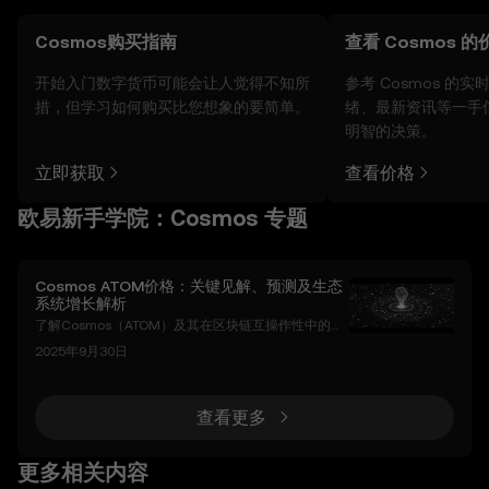
Cosmos购买指南
查看 Cosmos 的
开始入门数字货币可能会让人觉得不知所
参考 Cosmos 的
措，但学习如何购买比您想象的要简单。
绪、最新资讯等一手
明智的决策。
立即获取
查看价格
欧易新手学院：Cosmos 专题
Cosmos ATOM价格：关键见解、预测及生态
系统增长解析
了解Cosmos（ATOM）及其在区块链互操作性中的作
用 Cosmos（ATOM）是一个旨在解决加密货币行业最
2025年9月30日
紧迫挑战之一——互操作性的问题的区块链平台。通过
其跨区块链通信（IBC）协议实现不同区块链之间的无
缝通信，Cosmos的目标是创建一个“区块链的互联
网”。这种创新方法将Cosmos定位为去中心化经济的
查看更多
基础层，促进区块链生态系统的可扩展性、协作性和效
率。 Cosmos架构的核心是基于权益证明
更多相关内容