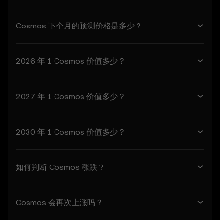
2. 定义
2.1 除非另有说明，否则本条款项下使用的术语
Cosmos 下个月的预测价格是多少？
应与欧易服务条款中定义的含义相同。如有冲
突，则以本条款的规定为准。
2026 年 1 Cosmos 价值多少？
3. 价格预测功能
3.1 价格预测功能仅作为参考信息 按“现状”提
供，不提供任何形式的保证。
3.2 价格预测功能可能包括：
2027 年 1 Cosmos 价值多少？
- 来自第三方来源的聚合或衍生数据。
- 用于信息使用的分析工具，包括价格表现可视
化。
2030 年 1 Cosmos 价值多少？
- 有关异常市场活动的通知或公告。
3.3 本价格预测功能不构成财务或投资建议，不
应依赖其做出任何投资或产品决策。
如何判断 Cosmos 涨跌？
4. 您的义务
4.1 您同意：
Cosmos 会再次上涨吗？
- 遵守所有条款和更新。
- 未经事先书面同意，不得复制或利用价格预测