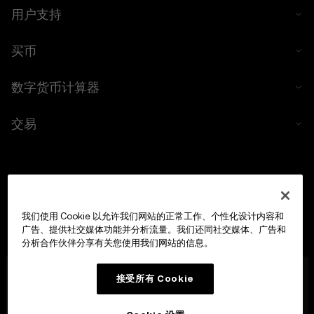
用户支持
买币
数字货币计算器
交易
我们使用 Cookie 以允许我们网站的正常工作、个性化设计内容和
广告、提供社交媒体功能并分析流量。我们还同社交媒体、广告和
分析合作伙伴分享有关您使用我们网站的信息。
OKX Europe Limited 现已成为经马耳他金融服务管理局
接受所有 Cookie
(MFSA) 依据《数字货币资产市场法案》(马耳他法律第 647
章) 第 28 条授权成立的数字货币资产服务提供商 (CASP)，
获准开展数字货币资产交易平台业务。