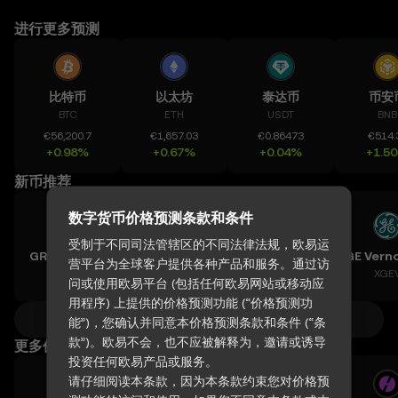
进行更多预测
比特币
以太坊
泰达币
币安
BTC
ETH
USDT
BNB
€56,200.7
€1,657.03
€0.86473
€514.
+0.98%
+0.67%
+0.04%
+1.5
新币推荐
数字货币价格预测条款和条件
受制于不同司法管辖区的不同法律法规，欧易运
GRVT Token
Teradyne, Inc.
Vertiv Holdings, LLC
营平台为全球客户提供各种产品和服务。通过访
GRVT
XTER
XVRT
XGE
问或使用欧易平台 (包括任何欧易网站或移动应
用程序) 上提供的价格预测功能 (“价格预测功
查看全部价格预测
能”)，您确认并同意本价格预测条款和条件 (“条
款”)。欧易不会，也不应被解释为，邀请或诱导
更多价格行情
投资任何欧易产品或服务。
请仔细阅读本条款，因为本条款约束您对价格预