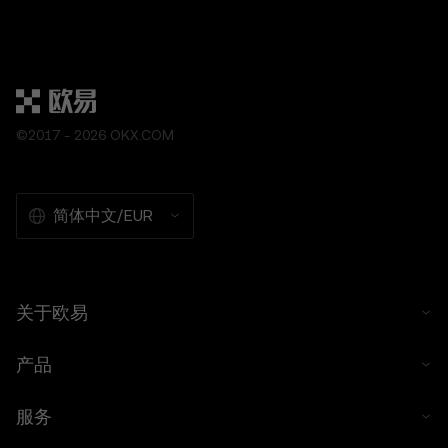
仲裁或集体诉讼豁免条款。
内容免责声明
欧易信息页面上发布的内容可能基于第三方来源
并按“现状”提供。其仅供参考，不构成财务建
议。欧易对不准确的信息不承担任何责任，用户
©2017 - 2026 OKX.COM
应自行研究并咨询独立的财务顾问。
风险提示
数字资产波动性很大，受市场风险影响。过去的
简体中文/EUR
表现并不能保证未来的结果。只有在您了解风险
并能承担数字资产的潜在损失的情况下，才可以
交易或持有数字资产。有关更多信息，请参阅欧
易的
服务条款
以及
风险提示
。
关于欧易
产品
服务