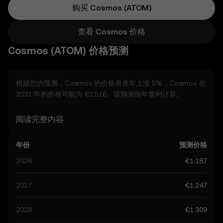
购买 Cosmos (ATOM)
查看 Cosmos 价格
Cosmos (ATOM) 价格预测
根据您的预测，Cosmos 的价格将逐年上涨 5%，Cosmos 在
2031 年的价格可能为 €1.516。该预测按年复利计算。
考虑到 Cosmos 的价格预测呈现上行趋势，年底有望升至
阅读完整内容
€1.247，建议综合考虑其他可能影响其表现的实际因素。
年份
预测价格
目前社群对 Cosmos 的预测价格区间为 €1.187 至 €6.240，
最高点可达 €6.240。该预测主要受全球数字货币监管动态及该
2026
€1.187
领域技术进展的影响。关注 Cosmos 的预测信息，有助于您
做出更有依据的决策，请牢记，所有预测结果均属推测，不应
2027
€1.247
被视为财务建议。
2028
€1.309