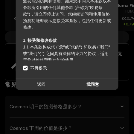
测功能的访问和使用。如果您不同意本条款或本
Blur
Catizen
Flare Network
条款所引用的任何其他条款 (合称为“欧易条
BLUR
CATI
FLR
HUM
款”)，请立即停止访问。您继续访问和使用价格
€0.011775
€0.035214
€0.0052137
€0.017
预测功能即表示您接受本条款，包括任何更新或
+0.22%
-2.48%
+1.39%
+0.7
修改。
查看全部价格
1. 接受和修改条款
1.1 本条款构成您 (“您”或“您的”) 和欧易 (“我们”
或“我们的”) 之间具有法律约束力的协议，适用
欧易提供 60 余种欧元交易对，助您优
化资产的多元配置
于您对价格预测功能的使用。
1.2 通过以任何身份访问或使用价格预测功能，
不再提示
立即体验
您确认：
- 您已阅读、理解并同意本条款、欧易的隐私政
常见问题
返回
我同意
策以及任何其他纳入的条款。
- 您了解与数字资产交易相关的风险。
- 欧易对您使用价格预测功能产生的任何不利后
果不承担任何责任。
Cosmos 明日的预测价格是多少？
1.3 欧易可自行决定修改本条款或修改价格预测
功能。修订自“上次修订”日期起生效。您有责任
定期查看本条款。
Cosmos 下周的价值是多少？