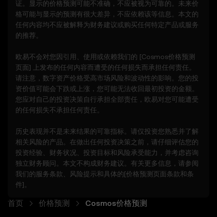
有用户。
证。显示的价格预测可能不准确，不应被视为可靠的。未来价
6.2 您自愿承担这些风险，并同意欧易对任何损
格可能与显示的预测有很大差异，不应依赖该等信息。本文的
失不承担任何责任。
任何内容均不应被解释为财务建议或购买任何特定产品或服务
的推荐。
7. 责任限制
7.1 在法律允许的范围内，欧易及其关联方不对
欧易不会对您因引用、使用或依赖我们的 [
Cosmos
价格预测
您使用价格预测功能而产生的任何间接、偶然或
页面] 上发布的任何内容而遭受的任何损失而承担任何责任。
后果性损失负责。
请注意，数字资产价格受高市场风险和波动性的影响。您的投
7.2 欧易的责任仅限于您在过去 12 个月内为访
资价值可能会下跌或上涨，您可能无法收回最初投资的金额。
问价格预测功能而向欧易支付的费用。
您应对自己的投资决策自行承担全部责任，欧易对您可能遭受
的任何损失不承担任何责任。
8. 赔偿
8.1 您同意赔偿欧易及其关联方因以下原因引起
历史表现并不是未来结果的可靠指标。请仅投资您熟悉并了解
的任何权利主张、损失或责任：
相关风险的产品。在做出任何投资决策之前，请仔细评估您的
- 您使用价格预测功能。
投资经验、财务状况、投资目标和风险承受能力，并考虑咨询
- 您违反本条款。
独立财务顾问。本文不构成财务建议。有关更多信息，请参阅
- 您违反适用法律。
我们的
服务条款
、
风险提示
和具体的[价格预测页面
条款和条
件
]。
9. 解决争议
首页
9.1 根据本条款产生的任何争议将受欧易一般服
价格预测
Cosmos价格预测
务条款中的争议解决规定管辖，包括任何适用的