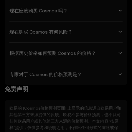
功能。
- 自行进行尽职调查，并随时了解欧易的任何公
现在应该购买 Cosmos 吗？
告或市场活动。
5. 免责声明和排除条款
现在购买 Cosmos 有何风险？
5.1 价格预测功能和提供的内容：
- 不保证准确或完整。
- 不是投资或财务建议。
根据历史价格如何预测 Cosmos 的价格？
- 不是背书或推荐。
5.2 您不应依赖价格预测功能进行投资或产品决
策。欧易对任何依赖价格预测功能的行为不承担
任何责任。
专家对于 Cosmos 的价格预测是？
5.3 在法律允许的范围内，欧易不承担所有默示
保证，包括适销性和适用于特定用途的保证。欧
免责声明
易对与价格预测功能相关的错误、中断或其他问
题不承担任何责任。
欧易的 [
Cosmos
价格预测页面] 上显示的信息源自欧易用户和
6. 风险披露
其他第三方来源提供的反馈。欧易不参与价格预测，也不认可
6.1 数字资产具有高风险，可能导致重大损失，
任何欧易用户或其他第三方来源的价格预测。本文内容“按原
包括其价值的完全损失。数字资产可能不适合所
样”提供，仅供参考和说明之用，不作出任何形式的陈述或保