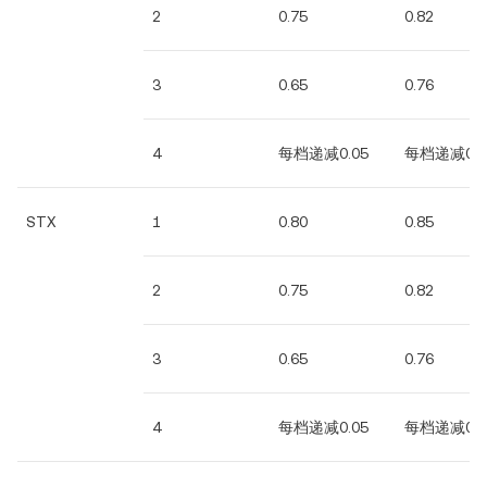
2
0.75
0.82
3
0.65
0.76
4
每档递减0.05
每档递减0.0
STX
1
0.80
0.85
2
0.75
0.82
3
0.65
0.76
4
每档递减0.05
每档递减0.0