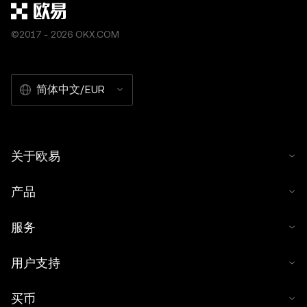
©2017 - 2026 OKX.COM
简体中文/EUR
关于欧易
产品
服务
用户支持
买币