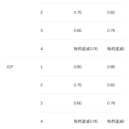
2
0.75
0.82
3
0.65
0.76
4
每档递减0.05
每档递减0.0
ICP
1
0.80
0.85
2
0.75
0.82
3
0.65
0.76
4
每档递减0.05
每档递减0.0