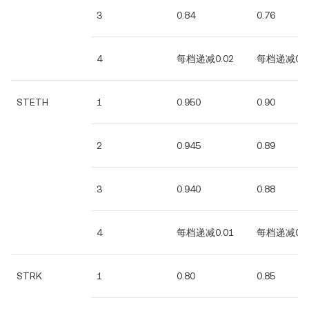
3
0.84
0.76
4
每档递减0.02
每档递减0.0
STETH
1
0.950
0.90
2
0.945
0.89
3
0.940
0.88
4
每档递减0.01
每档递减0.0
STRK
1
0.80
0.85