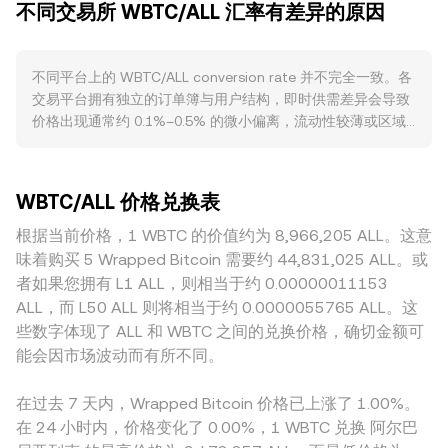
不同交易所 WBTC/ALL 汇率有差异的原因
一平台内，订单簿的买单、卖单密度与挂单层级决定了不同规
WBTC 紧密跟随 BTC 的方向与波动，全球风险偏好、利率、
模委托的成交滑点。跨平台汇总时，数据提供方常采用成交量
美元流动性及宏观事件对 BTC 的影响会快速传导至 WBTC，
加权平均价（VWAP），其计算为 VWAP = Σ(Price_i ×
而作为计价端的 ALL 强弱又受阿尔巴尼亚的通胀、利率与外汇
不同平台上的 WBTC/ALL conversion rate 并不完全一致。各
Volume_i) / Σ Volume_i，以成交量更大的场所对综合价格影
市场情况影响，从而共同塑造名义上的 WBTC/ALL 变动。监
交易平台拥有独立的订单簿与用户结构，即时供需差异会导致
响更大。换算关系上，若当前 conversion rate 为 R，则 ALL
管与事件层面，与 BTC 相关的政策走向（例如各地对现货或
价格出现通常约 0.1%–0.5% 的微小偏离，流动性较薄或区域
数值 = WBTC 数量 × R；反向为 WBTC 数量 = ALL 数值 ÷ R。
衍生品的合规框架、托管要求、ETF 审批）会改变机构与散户
性平台在剧烈波动时偏离可能更大。深度充足的平台能够以较
在去中心化交易场景中，WBTC 在 Uniswap 等 AMM 池子拥
的参与度；针对 WBTC 生态的托管透明度、审计进展、跨链
小的价格冲击吸收大额委托，从而使报价更接近全球共识；相
有显著流动性，定价遵循恒定乘积公式 x × y = k，其中 x、y
桥安全事件或合规指引，同样可能引发铸造与赎回流的变化。
反，流动性浅的平台更易出现滑点与短期脱节。地理与监管差
分别是池中两种资产的储备量，瞬时价格可近似理解为 y/x；
技术与交易动态方面，围绕 BTC 的永续合约资金费率与季度
WBTC/ALL 价格兑换表
异也会带来溢价或折价，例如针对托管、跨链桥或合规要求的
当有大额兑换时，储备偏离导致价格沿曲线滑动，进而通过套
基差、期权到期集中日、做市商与鲸鱼地址在托管与铸造合约
不同预期，使部分市场对 WBTC 的托管风险与可赎回性定价
根据当前价格，1 WBTC 的价值约为 8,966,205 ALL。这意
利与跨平台资金流动与中心化报价重新对齐。
中的大额转移，都会在短期内放大波动；链上 DEX 的深度、
不同。此外，很多平台上 WBTC 先对 USDT 定价，再通过外
味着购买 5 Wrapped Bitcoin 需要约 44,831,025 ALL。或
CEX 的库存与借币成本变化，也会影响短期 liquidity 和滑点，
汇市场折算到 ALL，因此 USDT 相对法币的轻微溢折价会传导
者如果您拥有 L1 ALL，则相当于约 0.00000011153
从而对即时 WBTC/ALL conversion rate 产生影响。
到最终的 WBTC/ALL 报价。跨平台套利者通过低买高卖在一
ALL，而 L50 ALL 则将相当于约 0.0000055765 ALL。这
定程度上抹平价差，但网络拥堵、提币确认时间、手续费与风
些数字体现了 ALL 和 WBTC 之间的兑换价格，确切金额可
控限制使得这一机制并不瞬时，也无法完全消除短时偏离。
能会因市场波动而有所不同。
在过去 7 天内，Wrapped Bitcoin 价格已上涨了 1.00%。
在 24 小时内，价格变化了 0.00%，1 WBTC 兑换 阿尔巴