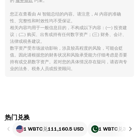
的
服务条款
约束。
您正在查看由 AI 智能总结的内容。请注意，AI 内容的准确
性、完整性和时效性均不受保证。
相关内容均用于一般信息目的，不构成以下内容：(一) 投资建
议；(二) 购买、出售或持有任何数字资产；(三) 财务、会计、
法律或税务建议。
数字资产受市场波动影响，涉及较高程度的风险，可能会贬
值。因此请根据您的财务状况和风险承受能力仔细考虑是否要
持有或交易数字资产。若对您的具体情况存在疑问，请咨询专
业的法务、税务人员或投资顾问。
ִִִִִִִִִִִִִִִִִִִִִִִִִִִִִִִִִִִִִִִִִִִִִִִִ热门兑换
1 WBTC
兑
111,160.5 USD
1 WBTC
兑
30,88