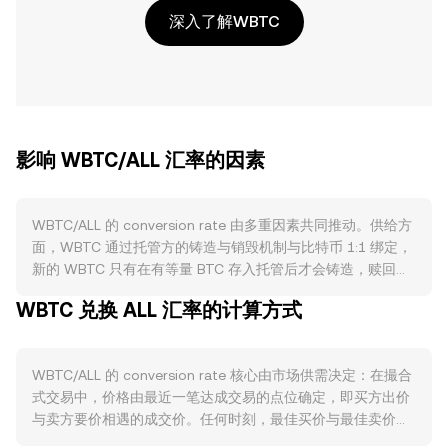
深入了解WBTC
影响 WBTC/ALL 汇率的因素
WBTC/ALL 的 conversion rate 由多重因素共同推动。供给方
面，WBTC 通过托管方的铸造与销毁机制与比特币 1:1 绑定，
新的 WBTC 只有在有等量 BTC 存入托管后才会铸造，赎回时
相应销毁，因而流通量随跨链需求变化而动态调整。WBTC 本
WBTC 兑换 ALL 汇率的计算方式
身没有类似比特币减半的发行规则，也不存在原生质押通胀，
但当 BTC 产出减少或链上手续费上升时，可能通过套利和需
求转移间接影响 WBTC 铸造与赎回节奏。需求层面，WBTC
WBTC/ALL 的 conversion rate 核心由市场供需决定：在撮合
主要用于以太坊及多链 DeFi 的抵押、流动性提供与清算资
式交易中，价格由最近一笔达成交易的点位确定，即买方出价
产，链上借贷、DEX 交易、收益聚合策略和二层网络的活跃度
与卖方要价相遇的成交价。任何时刻，最佳买价与最佳卖价之
上升，都会提升对 WBTC 的使用需求；反之，DeFi 收益回落
间的差额构成点差，二者的平均值是常用参考的中间价。在单
或跨链桥风险上升，可能压制需求。宏观与相关性方面，