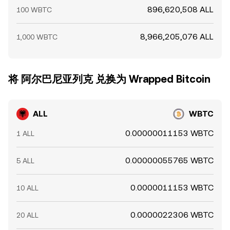
896,620,508 ALL
100 WBTC
8,966,205,076 ALL
1,000 WBTC
将 阿尔巴尼亚列克 兑换为 Wrapped Bitcoin
ALL
WBTC
0.00000011153 WBTC
1 ALL
0.00000055765 WBTC
5 ALL
0.0000011153 WBTC
10 ALL
0.0000022306 WBTC
20 ALL