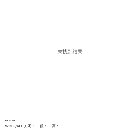
未找到结果
-- ~ --
WBTC/ALL 关闭：--
低：--
高：--