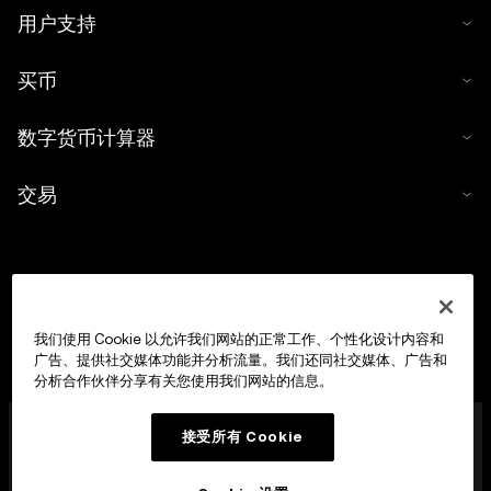
用户支持
买币
数字货币计算器
交易
我们使用 Cookie 以允许我们网站的正常工作、个性化设计内容和
广告、提供社交媒体功能并分析流量。我们还同社交媒体、广告和
分析合作伙伴分享有关您使用我们网站的信息。
OKX Europe Limited 现已成为经马耳他金融服务管理局
接受所有 Cookie
(MFSA) 依据《数字货币资产市场法案》(马耳他法律第 647
章) 第 28 条授权成立的数字货币资产服务提供商 (CASP)，
获准开展数字货币资产交易平台业务。