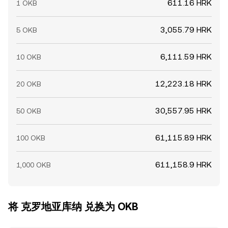
611.16 HRK
1 OKB
3,055.79 HRK
5 OKB
6,111.59 HRK
10 OKB
12,223.18 HRK
20 OKB
30,557.95 HRK
50 OKB
61,115.89 HRK
100 OKB
611,158.9 HRK
1,000 OKB
将 克罗地亚库纳 兑换为 OKB