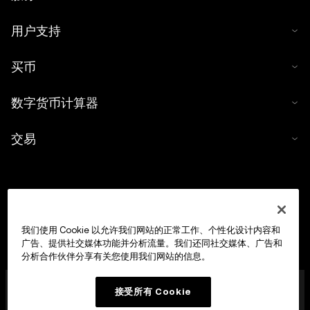
用户支持
买币
数字货币计算器
交易
我们使用 Cookie 以允许我们网站的正常工作、个性化设计内容和
广告、提供社交媒体功能并分析流量。我们还同社交媒体、广告和
分析合作伙伴分享有关您使用我们网站的信息。
OKX Europe Limited 现已成为经马耳他金融服务管理局
接受所有 Cookie
(MFSA) 依据《数字货币资产市场法案》(马耳他法律第 647