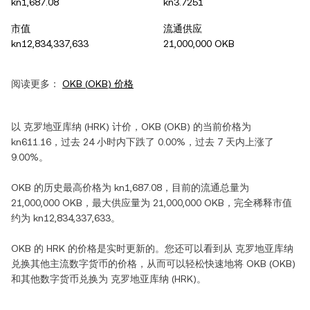
kn1,687.08
kn3.7251
市值
流通供应
kn12,834,337,633
21,000,000 OKB
阅读更多：
OKB
(
OKB
) 价格
以
克罗地亚库纳
(
HRK
) 计价，
OKB
(
OKB
) 的当前价格为
kn611.16
，过去 24 小时内
下跌
了
0.00%
，过去 7 天内
上涨
了
9.00%
。
OKB
的历史最高价格为
kn1,687.08
，目前的流通总量为
21,000,000 OKB
，最大供应量为
21,000,000 OKB
，完全稀释市值
约为
kn12,834,337,633
。
OKB
的
HRK
的价格是实时更新的。您还可以看到从
克罗地亚库纳
兑换其他主流数字货币的价格，从而可以轻松快速地将
OKB
(
OKB
)
和其他数字货币兑换为
克罗地亚库纳
(
HRK
)。