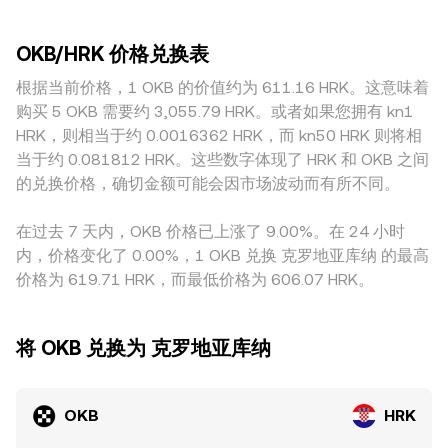
风险溢价评估，从而引发 OKB/HRK conversion rate 的再定
市场共识；而在流动性较薄或活跃度较低的场所，同样规模的
自动做市商（AMM）模型也会影响边际价格，其基本不变式为
价。在更短周期内，技术性因素也会放大波动，包括OKB永续
卖出或买入就可能造成更大的滑点，使 OKB/HRK conversion
x × y = k，其中 x、y 分别代表池中两种资产储备量，价格可近
或期货的资金费率变化、重要交割合约到期对现货的套保挤压
OKB/HRK 价格兑换表
rate 短时偏离。与OKB相关的地域与监管因素也会带来溢价或
似表示为 y/x；当大额换入或换出导致池子储备比例变化时，
效应、平台及链上“巨鲸”地址的大额转账与仓位调整、以及流
折价，例如对交易平台代币的合规要求、法定出入金渠道的可
根据当前价格，1 OKB 的价值约为 611.16 HRK。这意味着
边际价格随之滑动。最终，在单一平台内，OKB/HRK
动性提供者在不同市场之间重新定价的行为。这些供给机制、
达性与成本差异，会影响当地市场对OKB的风险定价，从而在
conversion rate 由最新撮合成交决定；跨平台维度则会受
购买 5 OKB 需要约 3,055.79 HRK。或者如果您拥有 kn1
生态需求、宏观关联、监管事件与技术结构共同塑造了
HRK计价中体现出来。此外，许多平台对OKB的定价路径并非
VWAP与路由路径（例如经由 OKB/USDT 与 HRK/USDT 中间
HRK，则相当于约 0.0016362 HRK，而 kn50 HRK 则将相
OKB/HRK conversion rate 的动态演变。
直接以HRK计价，而是先通过OKB/USDT，再由USDT对HRK
对）的综合影响。
当于约 0.081812 HRK。这些数字体现了 HRK 和 OKB 之间
的场外或撮合价格转换；当USDT相对法定资产存在微小溢价
的兑换价格，确切金额可能会因市场波动而有所不同。
或折价时，这一“基差”会传导至最终的 OKB/HRK conversion
rate。跨平台的套利活动有助于缩小价差，但由于资金成本、
在过去 7 天内，OKB 价格已上涨了 9.00%。在 24 小时
撮合深度、转账与合规限制、以及路径路由时间差等因素，套
内，价格变化了 0.00%，1 OKB 兑换 克罗地亚库纳 的最高
利并不总能瞬间抹平差异，因而不同交易所之间仍可能在短时
价格为 619.71 HRK，而最低价格为 606.07 HRK。
间内保持各自的 OKB/HRK conversion rate 偏离。
将 OKB 兑换为 克罗地亚库纳
OKB
HRK