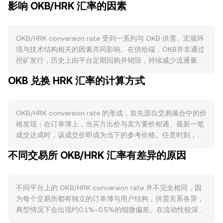
影响 OKB/HRK 汇率的因素
OKB/HRK conversion rate 受到一系列与 OKB 供需、宏观环
境与技术结构相关的因素共同影响。在供给端，OKB并非通过
挖矿发行，历史上由平台定期回购并销毁，持续减少流通量；
在特定活动中，用户将OKB用于锁定或权益用途，也会阶段性
OKB 兑换 HRK 汇率的计算方式
降低市场可用筹码，从而影响卖压。OKB不存在类似“减半”的
通胀冲击，供给变化的核心在于回购与销毁节奏以及任何新的
代币经济政策公布。在需求端，OKB的主要驱动来自OKX生态
OKB/HRK conversion rate 的形成，首先源自交易撮合中的价
的使用场景，例如平台手续费折扣、账户等级权益、参与生态
格发现：在订单簿上，当买方出价与卖方要价相遇、最新一笔
活动和新项目通道的资格、以及围绕OKX技术栈（如公链与合
成交达成时，该成交价即成为当下的参考价格。任意时刻，最
作项目）中的潜在实用性与集成度；当生态活跃度提升、使用
佳买价与最佳卖价之间的差距构成价差，二者的平均值可视为
频次增加时，往往会提高对OKB的实际需求。宏观层面上，
不同交易所 OKB/HRK 汇率有差异的原因
中间价，常用于观察短线定价。不同平台之间，为了得到更具
OKB通常与加密资产整体周期相关，特别是比特币方向对风险
代表性的市场水平，数据聚合商会计算成交量加权平均价
偏好的带动；同时，HRK 相对其他法定资产的强弱、当地利率
（VWAP），公式为 VWAP = Σ(Price_i × Volume_i) / Σ
与通胀预期、以及全球风险偏好变化，都会通过资金流向与定
不同平台上的 OKB/HRK conversion rate 并不完全相同，因
Volume_i，即对成交量更大的报价给予更高权重。在简单换算
价基准传导至 OKB/HRK conversion rate。合规与监管动态同
为每个交易所都有独立的订单簿与用户结构，供需关系各异，
层面，若以某时刻 OKB/HRK conversion rate 为 r，则 HRK
样关键：与交易平台类代币相关的政策表态、地区性上架或限
典型情况下会出现约0.1%–0.5%的细微偏差。在流动性较深、
数值 = OKB 数量 × r，反之 OKB 数量 = HRK 数值 / r。在订单
制、以及MiCA等框架的细则落地，都可能改变市场对OKB的
成交活跃的平台，大额交易对价格的冲击更小，报价更贴近全
簿机制之外，如果OKB在去中心化交易池中存在可观流动性，