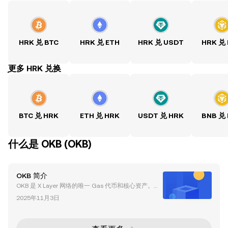
HRK 兑 BTC
HRK 兑 ETH
HRK 兑 USDT
HRK 兑
ִִִִִִִִִִִִִִִִִִִִִִִִִִִִִִִִִִִִִִִִִִִִִִִִ更多 HRK 兑换
BTC 兑 HRK
ETH 兑 HRK
USDT 兑 HRK
BNB 兑
什么是 OKB (OKB)
OKB 简介
OKB 是 X Layer 网络的唯一 Gas 代币和核心资产。作
为连接 OKX 交易体系与链上生态的重要枢纽，OKB 在
2025年11月3日
X Layer 上承担交易手续费支付、生态治理、质押激励
等多重功能。 随着 OKB 经济模型升级，OKB（Ethere
um L1 版本）将逐步停止使用。用户需将持有的 Ether
eum L1 OKB 充值至 OKX 交易所，并通过“一键换链”