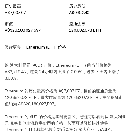
历史最高
历史最低
A$7,007.07
A$0.61340
市值
流通供应
A$328,186,027,597
120,682,073 ETH
阅读更多：
Ethereum
(
ETH
) 价格
以
澳大利亚元
(
AUD
) 计价，
Ethereum
(
ETH
) 的当前价格为
A$2,719.43
，过去 24 小时内
上涨
了
0.00%
，过去 7 天内
上涨
了
3.00%
。
Ethereum
的历史最高价格为
A$7,007.07
，目前的流通总量为
120,682,073 ETH
，最大供应量为
120,682,073 ETH
，完全稀释市
值约为
A$328,186,027,597
。
Ethereum
的
AUD
的价格是实时更新的。您还可以看到从
澳大利亚
元
兑换其他主流数字货币的价格，从而可以轻松快速地将
Ethereum
(
ETH
) 和其他数字货币兑换为
澳大利亚元
(
AUD
)。