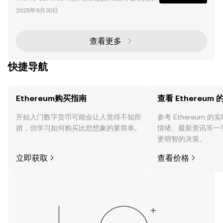
变，以Ethereum为代表的平台推动了去中心化应用
2025年9月30日
（dApps）和智能合约的发展。然而，随着生态系统的
扩展，诸如可扩展性、碎片化以及用户体验等挑战变得
愈发明显。 Anoma 作为一个去中心化操作系统，提出
了一种革命性的以意图为中心的模型，旨在解决这些问
查看更多
题并重新定义区块链交互方式。本文将深入探讨Anom
a与Ethereum的比较、其独特功能
快捷导航
Ethereum购买指南
查看 Ethereum
开始入门数字货币可能会让人觉得不知所
参考 Ethereum 
措，但学习如何购买比您想象的要简单。
情绪、最新资讯等一
更明智的决策。
立即获取
查看价格