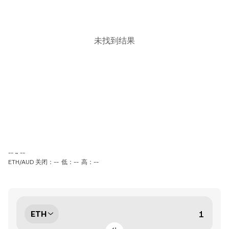
未找到结果
-- ~ --
ETH/AUD 关闭：--
低：--
高：--
ETH