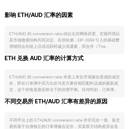
影响 ETH/AUD 汇率的因素
ETH/AUD 的 conversion rate 由以太坊网络供需、宏观环境以
及市场微观结构共同决定。在供给侧，EIP-1559 引入的基础费
用销毁会在链上活动活跃时减少流通量，而合并（The
Merge）后发行速率显著下降，使净通胀趋缓甚至在高费用期
ETH 兑换 AUD 汇率的计算方式
转为通缩；同时，质押将部分 ETH 锁定在验证者合约中，短
期内降低可流通卖压，质押提取的开启又为供给弹性增加了变
量。需要注意的是，ETH 并不存在类似比特币的“减半”机制，
ETH/AUD 的 conversion rate 本质上来自市场撮合形成的成交
其供给变化更多取决于网络费用与质押行为。需求侧，DeFi、
价，即在订单簿中买方出价与卖方要价相匹配时达成的最新成
NFT、以及以太坊 Layer 2 的扩容生态扩张，都会提升对 gas
交，这个价格直接反映当下的供需平衡。任何时刻，订单簿里
的需求与结算需要，进而增强对 ETH 的实际使用与持有意
的最佳买单（bid）与最佳卖单（ask）之间存在一个差距，即
愿；跨链桥、稳定币发行与清算等链上用例的增长同样推升基
不同交易所 ETH/AUD 汇率有差异的原因
点差，点差的均值被称为中间价（mid-price），常被用作参
础需求。宏观方面，ETH 通常与 BTC 走势高度相关，广泛的
考基准。在跨平台层面，数据聚合商或内部定价会使用成交量
加密市场风险偏好常主导短期方向；此外，澳元自身强弱、澳
加权平均价（VWAP）来衡量整体水平，计算方式为 VWAP =
洲与全球利率水平、以及股汇商品的风险情绪都会影响以澳元
不同平台上的 ETH/AUD conversion rate 并非完全一致。各交
Σ(Price_i × Volume_i) / Σ Volume_i，成交量更大的报价对结果
计价的 ETH/AUD 表现，商品周期强势或澳储行（RBA）政策
易所基于自身独立的订单簿撮合定价，买卖双方结构差异会造
影响更高。对于简单的换算，若以 r 表示 ETH/AUD 的
收紧时，名义上可能提升 AUD 的相对吸引力。监管事件方