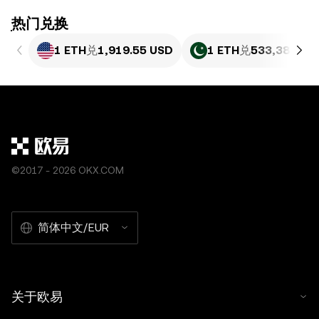
ִִִִִִִִִִִִִִִִִִִִִִִִִִִִִִִִִִִִִִִִִִִִִִִִ热门兑换
1 ETH
兑
1,919.55 USD
1 ETH
兑
533,384.64
©2017 - 2026 OKX.COM
简体中文/EUR
关于欧易