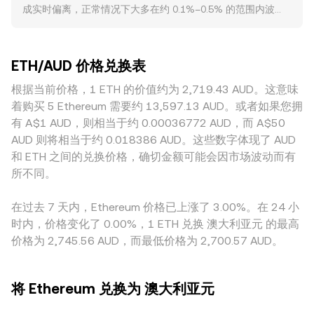
成实时偏离，正常情况下大多在约 0.1%–0.5% 的范围内波
conversion rate，则 AUD Value = ETH Amount × r，反之
面，美国对 ETH 是否为证券的界定、现货 ETH ETF 的审批进
动。当流动性深、挂单密集的大平台承接更大成交时，单笔大
ETH Amount = AUD Value / r。除了集中式订单簿，ETH 在去
展、以及澳大利亚本地关于加密托管、经许可交易与税务处理
额交易对价格的冲击更小；而流动性较浅或活跃度较低的平台
中心化交易所也有可观流动性，自动做市商（AMM）以 x × y
的政策更新，均可能引发定价的快速重估。技术层面，永续合
更易出现滑点与短时偏离。地域与监管差异也会带来溢价或折
= k 的恒定乘积做市，其中 x 与 y 为资金池中两种资产储备
约资费（funding rates）的正负与幅度反映多空杠杆失衡，期
ETH/AUD 价格兑换表
价，例如澳大利亚本地法币入金渠道、合规成本、银行通道与
量，价格近似等于 y/x；当大量买入或卖出时，池子储备比发
权到期（例如集中在月底的以太坊期权）可能放大波动，链上
税务处理可能影响 AUD 端的成交意愿，从而反映在 ETH/AUD
根据当前价格，1 ETH 的价值约为 2,719.43 AUD。这意味
生变化，曲线滑点使得即时价格偏离外部中间价。综合来看，
和交易所的大额地址（whales）转账与挂单行为会在流动性较
的报价上。许多平台上的 ETH 主要对 USDT 或 USD 报价，
平台通常参考自有与外部市场的成交、订单深度和 VWAP，实
着购买 5 Ethereum 需要约 13,597.13 AUD。或者如果您拥
薄时造成短期滑点与价差，从而影响 ETH/AUD 的即时
ETH/AUD 可能通过三角定价传导，即 ETH/USDT 与
时更新 ETH/AUD 的 conversion rate。
有 A$1 AUD，则相当于约 0.00036772 AUD，而 A$50
conversion rate。
USDT/AUD 的价差与基差会间接影响最终显示的 ETH/AUD
AUD 则将相当于约 0.018386 AUD。这些数字体现了 AUD
conversion rate；当 USDT 对 AUD 存在轻微溢折价时，这种
和 ETH 之间的兑换价格，确切金额可能会因市场波动而有
基差会被放大或缩小。套利在跨平台价差收敛中扮演稳定器角
所不同。
色，但并不完美，因手续费、提现与清算时滞、链上拥堵、
KYC/限额及风险控制等因素，都可能使价差在短期内持续存
在过去 7 天内，Ethereum 价格已上涨了 3.00%。在 24 小
在。
时内，价格变化了 0.00%，1 ETH 兑换 澳大利亚元 的最高
价格为 2,745.56 AUD，而最低价格为 2,700.57 AUD。
将 Ethereum 兑换为 澳大利亚元