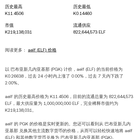
历史最高
历史最低
K11.4506
K0.14460
市值
流通供应
K219,138,031
822,644,573 ELF
阅读更多：
aelf
(
ELF
) 价格
以
巴布亚新几内亚基那
(
PGK
) 计价，
aelf
(
ELF
) 的当前价格为
K0.26638
，过去 24 小时内
上涨
了
0.00%
，过去 7 天内
下跌
了
2.00%
。
aelf
的历史最高价格为
K11.4506
，目前的流通总量为
822,644,573
ELF
，最大供应量为
1,000,000,000 ELF
，完全稀释市值约为
K219,138,031
。
aelf
的
PGK
的价格是实时更新的。您还可以看到从
巴布亚新几内
亚基那
兑换其他主流数字货币的价格，从而可以轻松快速地将
aelf
(
ELF
) 和其他数字货币兑换为
巴布亚新几内亚基那
(
PGK
)。