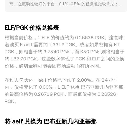
离。在流动性较好的平台，0.1%–0.5% 的轻微差距较常见；而
= ELF Amount × R 计算；反过来，按 ELF Amount = PGK
法币端购买力，PNG 的利率、通胀与美元周期会通过 PGK 传
在流动性较浅或用户更偏本地化的场所，价格与全市场均衡价
Value / R 计算可得需要的 ELF 数量。在存在场外与场内多路
导到 ELF/PGK 的标价；市场风险偏好若转向保守，投机性需
的偏离可能更大。深度与价格冲击是关键因素：当大额单子在
径报价的情况下，平台通常会综合现货订单簿、主流交易对路
求趋弱，反之亦然。监管事件方面，涉及交易平台合规、某些
浅薄订单簿中成交时，会产生更明显的滑点，拉开该平台与其
由与外部流动性提供方的价格来确定展示的参考价。此外，如
司法辖区对代币属性的界定、以及对法币通道（包括 PGK 相
ELF/PGK 价格兑换表
他平台的差距。与地理和监管相关的因素也会作用于 ELF，例
果 ELF 在去中心化交易所具备显著流动性，自动做市商
关结算）的规定，都可能改变可获得性与合规成本，从而引发
如某些地区对充值/提现、法币出入金或代币上市的合规要求不
根据当前价格，1 ELF 的价值约为 0.26638 PGK。这意味
（AMM）池也会影响整体价格发现：其恒定乘积模型满足 x ×
conversion rate 的阶段性波动。最后，技术性因素如永续合
同，导致可获得性、费用与结算时效差异，进而在 ELF/PGK
y = k，其中 x 与 y 分别代表池中两种资产的储备量，在小幅交
着购买 5 aelf 需要约 1.3319 PGK。或者如果您拥有 K1
约资金费率的正负与幅度、期权到期时的集中执行、链上与场
定价上出现地区性溢价或折价。许多平台上的 ELF/PGK 并非
易下即时价格近似为 y/x；当池子较浅或单边大额换仓时，
PGK，则相当于约 3.7540 PGK，而 K50 PGK 则将相当于
内的大额地址资金流动、以及头部做市的库存调整，都会在短
直接由 ELF 与 PGK 的单一路径确定，而是经由 ELF/USDT 与
price 会随储备比显著变化，从而影响跨平台的参考报价。
期内放大或缓和 ELF/PGK 的波动。
约 187.70 PGK。这些数字体现了 PGK 和 ELF 之间的兑换
PGK/USDT（或其他稳定币与法币）的组合报价传导，USDT
价格，确切金额可能会因市场波动而有所不同。
相对法币的轻微溢折价与本地稳定币流动性会映射到最终的
ELF/PGK 标价。跨平台套利会以低买高卖的方式在一定程度上
在过去 7 天内，aelf 价格已下跌了 2.00%。在 24 小时
收敛这些价差，但受限于链上与法币通道的提现时效、手续
内，价格变化了 0.00%，1 ELF 兑换 巴布亚新几内亚基那
费、风控限额与价格波动，套利并不能在所有时刻实现完全同
的最高价格为 0.26719 PGK，而最低价格为 0.26526
步的价格统一。
PGK。
将 aelf 兑换为 巴布亚新几内亚基那