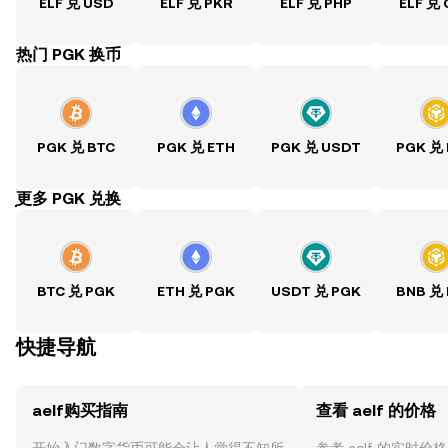
ELF 兑 USD
ELF 兑 PKR
ELF 兑 PHP
ELF 兑
热门 PGK 换币
PGK 兑 BTC
PGK 兑 ETH
PGK 兑 USDT
PGK 兑
ִִִִִִִִִִִִִִִִִִִִִִִִִִִִִִִִִִִִִִִִִִִִִִִִ更多 PGK 兑换
BTC 兑 PGK
ETH 兑 PGK
USDT 兑 PGK
BNB 兑
快捷导航
aelf购买指南
查看 aelf 的价格