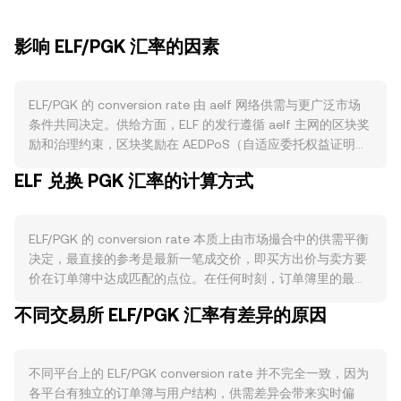
影响 ELF/PGK 汇率的因素
ELF/PGK 的 conversion rate 由 aelf 网络供需与更广泛市场
条件共同决定。供给方面，ELF 的发行遵循 aelf 主网的区块奖
励和治理约束，区块奖励在 AEDPoS（自适应委托权益证明）
框架下分配给出块节点及其投票者，流通节奏受通胀参数与节
ELF 兑换 PGK 汇率的计算方式
点分配规则影响；质押与投票会阶段性锁定部分 ELF，降低可
流通抛压；目前并不存在比特币式的预设减半机制，通胀与激
励可通过链上治理进行调整；至于手续费是否被销毁或回流奖
ELF/PGK 的 conversion rate 本质上由市场撮合中的供需平衡
励池，取决于主网当期的费用分配与治理安排，从而间接影响
决定，最直接的参考是最新一笔成交价，即买方出价与卖方要
有效流通量。需求方面，aelf 生态的实际使用将直接影响 ELF
价在订单簿中达成匹配的点位。在任何时刻，订单簿里的最优
的买需：链上交易与智能合约执行需要支付费用，DApp 部
买单（bid）与最优卖单（ask）之间形成价差，二者的平均值
署、侧链资源租赁、跨链与资产发行等活动提升链上活跃度
不同交易所 ELF/PGK 汇率有差异的原因
可作为即时中间价的参考。若参考多家平台，数据聚合商常使
时，通常会增加对 ELF 的使用与持有。同时，开发者与机构对
用成交量加权平均价（VWAP）来衡量总体水平，其计算公式
aelf 基础设施（如多侧链并行、跨链网关）的采纳度、以及交
为：VWAP = Σ(Price_i × Volume_i) / Σ Volume_i，成交量越大
易平台的上币和流动性计划，都会影响对 ELF 的边际需求。在
不同平台上的 ELF/PGK conversion rate 并不完全一致，因为
的平台对结果影响越大。简单换算时，若某一时刻的 ELF/PGK
宏观层面，ELF 与比特币走势存在阶段性相关性，若广泛加密
各平台有独立的订单簿与用户结构，供需差异会带来实时偏
conversion rate 为 R，则以 PGK 表示的价值可按 PGK Value
资产回撤，短期内可能压制 ELF；而 PGK 自身的强弱也会改变