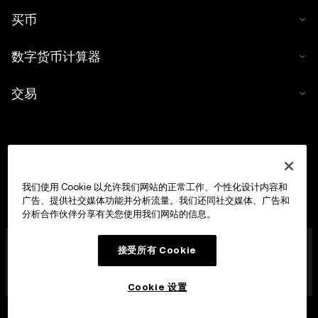
买币
数字货币计算器
交易
我们使用 Cookie 以允许我们网站的正常工作、个性化设计内容和
广告、提供社交媒体功能并分析流量。我们还同社交媒体、广告和
分析合作伙伴分享有关您使用我们网站的信息。
OKX Europe Limited 现已成为经马耳他金融服务管理局
接受所有 Cookie
(MFSA) 依据《数字货币资产市场法案》(马耳他法律第 647
章) 第 28 条授权成立的数字货币资产服务提供商 (CASP)，
获准开展数字货币资产交易平台业务。
Cookie 设置