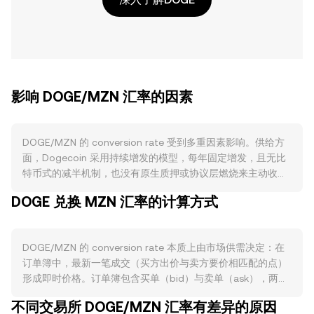
影响 DOGE/MZN 汇率的因素
DOGE/MZN 的 conversion rate 受到多重因素影响。供给方
面，Dogecoin 采用持续增发的模型，每年固定增发，且无比
特币式的减半机制，也没有原生质押或协议层燃烧来主动收缩
流通量，因此长期供给相对可预测但并不收缩。需求层面，
DOGE 兑换 MZN 汇率的计算方式
DOGE 的实际使用场景包括打赏、社交与社区支付、部分商户
收款、跨平台转账等；当网络活跃度提升、商户接受度扩大、
或相关集成（如支付网关、应用内结算）增长时，往往提升对
DOGE/MZN 的 conversion rate 本质上由市场供需决定：在
DOGE 的需求。宏观相关性方面，DOGE 通常与比特币同向波
订单簿中，最新一笔成交（买方出价与卖方要价相匹配的点）
动，BTC 的趋势往往主导短期方向；同时，MZN 的强弱、当
形成即时价格。订单簿包含买单（bid）与卖单（ask），两者
地流动性与风险偏好变化也会影响以 MZN 计价的报价。监管
之间的价差即为点差，最优买一与卖一的均值常被用作参考的
动态亦可能带来波动，例如主要司法辖区对加密广告、交易平
不同交易所 DOGE/MZN 汇率有差异的原因
中间价。在多家平台之间，数据聚合商会计算成交量加权平均
台上币与衍生品合规要求的调整，或对“迷因币”类别的监管表