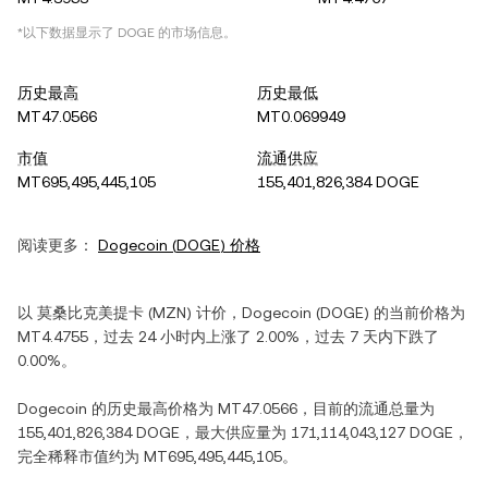
*以下数据显示了
DOGE
的市场信息。
历史最高
历史最低
MT47.0566
MT0.069949
市值
流通供应
MT695,495,445,105
155,401,826,384 DOGE
阅读更多：
Dogecoin
(
DOGE
) 价格
以
莫桑比克美提卡
(
MZN
) 计价，
Dogecoin
(
DOGE
) 的当前价格为
MT4.4755
，过去 24 小时内
上涨
了
2.00%
，过去 7 天内
下跌
了
0.00%
。
Dogecoin
的历史最高价格为
MT47.0566
，目前的流通总量为
155,401,826,384 DOGE
，最大供应量为
171,114,043,127 DOGE
，
完全稀释市值约为
MT695,495,445,105
。