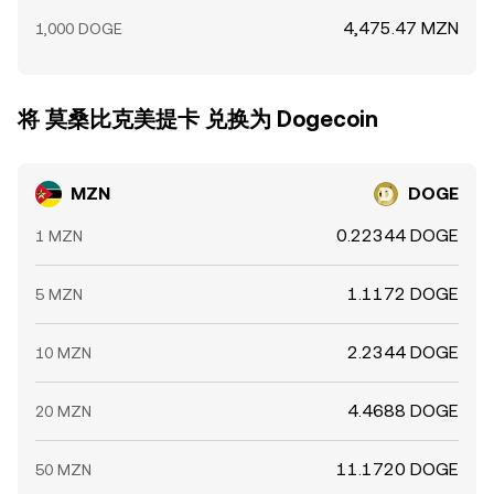
4,475.47 MZN
1,000 DOGE
将 莫桑比克美提卡 兑换为 Dogecoin
MZN
DOGE
0.22344 DOGE
1 MZN
1.1172 DOGE
5 MZN
2.2344 DOGE
10 MZN
4.4688 DOGE
20 MZN
11.1720 DOGE
50 MZN