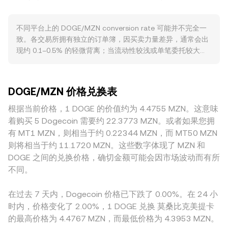
价（VWAP），即 VWAP = Σ(Price_i × Volume_i) / Σ
述变化，都会影响场外与场内的可获得性与成交活跃度。技术
Volume_i，成交量越大的平台对综合价格影响越大。简单换算
层面，合约市场的资金费率变化、特定平台的期权到期、链上
不同平台上的 DOGE/MZN conversion rate 可能并不完全一
时，可用公式：MZN 数值 = DOGE 数量 × conversion rate；
大额地址的集中进出（鲸鱼地址流动），以及现货与永续合约
致。各交易所拥有独立的订单簿，因买卖力量差异，通常会出
反之，DOGE 数量 = MZN 数值 / conversion rate。在部分链
的基差变动，都会在短期内改变订单簿平衡，从而影响
现约 0.1–0.5% 的轻微背离；当流动性较浅或单笔委托较大
上或跨链包装资产形态下，DOGE 也存在去中心化交易场所的
DOGE/MZN 的 conversion rate。
时，价格冲击更明显，偏离幅度也可能放大。深度更好的平
流动性，此类自动做市商（AMM）采用恒定乘积模型 x × y =
台，较大的成交对价格的影响更小，报价更接近全球共识价；
k，池内两种资产储备之比决定瞬时价格，价格可近似表示为
而较小平台受限于挂单深度，短时波动更剧烈。在以 MZN 计
y/x；当有大额交易或流动性变动时，池内比例变化会即时反映
DOGE/MZN 价格兑换表
价时，区域性与合规因素也会产生影响，例如不同渠道的入出
到 DOGE/MZN 的 conversion rate。
金效率、当地对加密服务提供商的监管要求及合规成本，都会
根据当前价格，1 DOGE 的价值约为 4.4755 MZN。这意味
反映在报价与点差中。此外，许多平台的 DOGE/MZN 报价实
着购买 5 Dogecoin 需要约 22.3773 MZN。或者如果您拥
际通过中间计价资产传导，例如先由 DOGE/USDT、再由
有 MT1 MZN，则相当于约 0.22344 MZN，而 MT50 MZN
USDT/MZN 的定价链路拼接；当 USDT 相对 MZN 出现轻微
则将相当于约 11.1720 MZN。这些数字体现了 MZN 和
溢价或折价时，会传导到最终的 DOGE/MZN conversion
DOGE 之间的兑换价格，确切金额可能会因市场波动而有所
rate。跨所套利可在一定程度上收敛价差，但受限于手续费、
不同。
提现与充币时间、风控与身份验证流程等因素，无法做到完全
同步，因此不同平台之间的报价差异会阶段性存在。
在过去 7 天内，Dogecoin 价格已下跌了 0.00%。在 24 小
时内，价格变化了 2.00%，1 DOGE 兑换 莫桑比克美提卡
的最高价格为 4.4767 MZN，而最低价格为 4.3953 MZN。