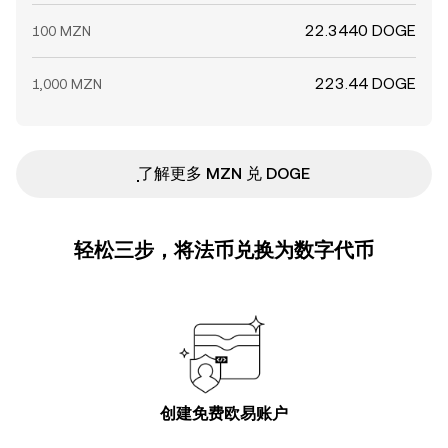
22.3440 DOGE
100 MZN
223.44 DOGE
1,000 MZN
ִִִִִִִִִִִִִִִִִִִִִִִִִִִִִִִִִִִִִִִִִִִִִִִ了解更多 MZN 兑 DOGE
轻松三步，将法币兑换为数字代币
创建免费欧易账户