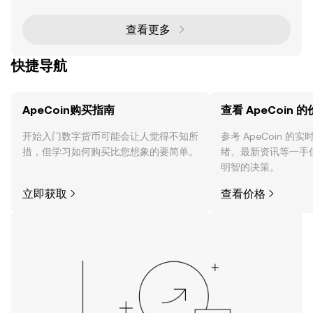
代币，是 NFT 和 Web3 领域的领先力量。作为基于以
太坊区块链的 ERC-20 代币，ApeCoin 通过支持治
理、质押以及作为 APE 生态系统内的交换媒介，赋能
查看更多
去中心化社区。 ApeCoin
快捷导航
ApeCoin购买指南
查看 ApeCoin 
开始入门数字货币可能会让人觉得不知所
参考 ApeCoin 
措，但学习如何购买比您想象的要简单。
绪、最新资讯等一手
明智的决策。
立即获取
查看价格