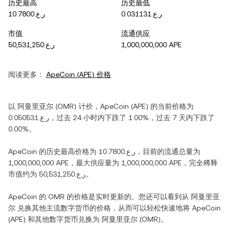
历史最高
历史最低
ر.ع.0.031131
ر.ع.10.7800
市值
流通供应
ر.ع.50,531,250
1,000,000,000 APE
阅读更多：
ApeCoin
(
APE
) 价格
以
阿曼里亚尔
(
OMR
) 计价，
ApeCoin
(
APE
) 的当前价格为
ر.ع.0.050531
，过去 24 小时内
下跌
了
1.00%
，过去 7 天内
下跌
了
0.00%
。
ApeCoin
的历史最高价格为
ر.ع.10.7800
，目前的流通总量为
1,000,000,000 APE
，最大供应量为
1,000,000,000 APE
，完全稀释
市值约为
ر.ع.50,531,250
。
ApeCoin
的
OMR
的价格是实时更新的。您还可以看到从
阿曼里亚
尔
兑换其他主流数字货币的价格，从而可以轻松快速地将
ApeCoin
(
APE
) 和其他数字货币兑换为
阿曼里亚尔
(
OMR
)。