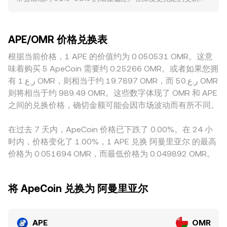
Amount = OMR Value / rate。在含有去中心化交易所流动性
（含阿曼）对虚拟资产服务的牌照要求与外汇管制变化，均可
所，大额卖出或买入对价格的冲击较小；而在流动性较浅或成
的场景下，若 APE 在以太坊上的 AMM 池较为活跃，池子遵循
能引发流动性与可获得性变动，进而影响 APE/OMR 的
交稀疏的平台，同样规模的订单可能造成更明显的滑点，拉大
x × y = k 的恒定乘积做市公式，其中 APE 相对另一资产（如
conversion rate。技术层面，永续合约的资金费率正负切换会
与“全市场共识价”的差距。与地域与合规相关的因素也会产生
ETH 或稳定币）的瞬时价格等于池中另一资产储备与 APE 储
导致套保与投机头寸调整，选项到期与未平仓量集中点位可放
APE/OMR 价格兑换表
溢价或折价：法币出入金渠道、区域牌照要求、对特定用户群
备的比值 price = y/x；当大额成交改变池中资产比例时，链上
大波动，而大型地址（如早期分配钱包、生态基金）在链上的
的访问限制，都会影响本地 APE/OMR 的成交便利性与成本，
根据当前价格，1 APE 的价值约为 0.050531 OMR。这意
价格会随之滑移并通过套利与跨市场报价传导到 APE/OMR 的
转账与集中入交易所的趋势，常作为短线供给信号，叠加现货
从而体现在报价中。另一个常见原因是定价路径的差异：许多
conversion rate。
味着购买 5 ApeCoin 需要约 0.25266 OMR。或者如果您拥
与合约的基差变化，共同推动短期价格波动。
平台并无直接的 APE/OMR 深度，而是通过 APE/USDT 再叠加
有 ر.ع.1 OMR，则相当于约 19.7897 OMR，而 ر.ع.50 OMR
USDT/OMR 的价格来合成，USDT 在不同平台、不同地区可能
则将相当于约 989.49 OMR。这些数字体现了 OMR 和 APE
相对 OMR 存在轻微升贴水，这会传导到最终的 APE/OMR 报
之间的兑换价格，确切金额可能会因市场波动而有所不同。
价。跨平台套利可以在价差足以覆盖手续费与滑点时入场，推
动价格向收敛，但由于链上转账时间、提现限额、法币结算成
在过去 7 天内，ApeCoin 价格已下跌了 0.00%。在 24 小
本与合规限制等因素的存在，套利并非即时与完全，因此各平
时内，价格变化了 1.00%，1 APE 兑换 阿曼里亚尔 的最高
台之间的 conversion rate 仍会在小范围内持续偏离。
价格为 0.051694 OMR，而最低价格为 0.049892 OMR。
将 ApeCoin 兑换为 阿曼里亚尔
APE
OMR