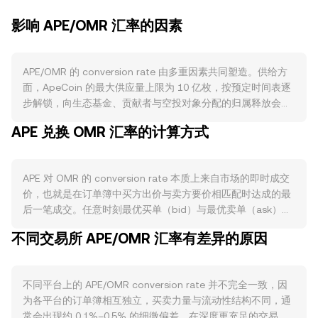
影响 APE/OMR 汇率的因素
APE/OMR 的 conversion rate 由多重因素共同塑造。供给方
面，ApeCoin 的最大供应量上限为 10 亿枚，按预定时间表逐
步解锁，向生态基金、贡献者与空投对象分配的归属释放会在
解锁窗口前后增加流通量与潜在卖压；APE 并无类似比特币的
APE 兑换 OMR 汇率的计算方式
“减半”机制，常态性销毁也非核心设计，但 ApeCoin Staking
曾在以太坊上启动，活跃的质押期会阶段性减少可流通代币，
从而影响短期供需平衡。需求层面，BAYC 与 Otherside 等
APE 对 OMR 的 conversion rate 本质上来自市场的即时成交
NFT 与元宇宙进展、ApeCoin DAO 的提案通过与资金拨付、
价，也就是在订单簿中买方出价与卖方要价相匹配时达成的最
生态应用对 APE 的使用场景落地，都会改变市场对 APE 的实
后一笔成交。任意时刻最优买单（bid）与最优卖单（ask）之
际需求与预期，并反映到 APE/OMR 的 conversion rate。宏
间的差距构成点差，二者平均值是常用的参考“中间价”，但实
观相关性方面，APE 与比特币整体走势高度联动，广泛的加密
不同交易所 APE/OMR 汇率有差异的原因
际成交仍以撮合成交价为准。在多交易平台维度，数据聚合方
风险偏好变化常常主导短期方向；同时，OMR 作为阿曼里亚
通常计算成交量加权平均价（VWAP），以更大成交量的平台
尔通常与美元维持紧密锚定，其相对强弱与美元利率环境会影
价格权重更高，其公式为：VWAP = Σ(Price_i × Volume_i) / Σ
响以 OMR 计价的购买力，从而改变以 OMR 计价的 APE 定
不同平台上的 APE/OMR conversion rate 并不完全一致，因
Volume_i。基于该参考价，简单换算遵循：以 OMR 计价时，
价。监管事件同样不可忽视，例如针对 NFT、DAO 治理代币
为各平台的订单簿相互独立，买卖力量与流动性结构不同，通
OMR Value = APE Amount × rate；反推 APE 数量时，APE
的合规定性、主要交易平台对 APE 的上市或限制、海湾地区
常会出现约 0.1%–0.5% 的细微偏差。在深度更充足的交易