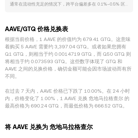
通常在流动性充足的情况下，跨平台偏差多在 0.1%–0.5% 区
之，若已知 GTQ 价值与 conversion rate，则可得 AAVE 数
的界定、以及对稳定币（涉及 GHO）的合规框架更新，均可
间内波动，但在交易活跃事件、清算高峰或新闻冲击时偏差会
量：AAVE Amount = GTQ Value / rate。在多数中心化交易所
能引发对 AAVE 基本面与流动性的再定价。技术层面，合约市
扩大。深度更高的平台往往能承接更大的买卖而价格滑点更
中，价格由订单簿的买卖双方共同决定；而在 AAVE 具备显著
场的永续合约资金费率、期权到期带来的仓位再平衡、以及链
小；相反，深度不足的市场即使中等规模的订单也会引发显著
链上流动性的情况下，去中心化交易所的自动做市商（AMM）
上与场外的大额地址净流入流出，都会在短期内放大波动；安
AAVE/GTQ 价格兑换表
价格冲击，导致与“全市场共识价”出现暂时背离。地理与监管
亦会影响现货参考价，其恒定乘积模型满足 x × y = k，其中池
全模块的质押与解押窗口、主要 DEX 流动池（如 Uniswap、
差异也会带来溢价或折价，例如某些地区对 DeFi 治理代币的
根据当前价格，1 AAVE 的价值约为 679.41 GTQ。这意味
内两种资产储备的比值决定即时价格，价格近似为 y/x。当大
Balancer）深度变化，也会影响现货与衍生品之间的基差，从
上币与合规限制，可能压缩本地流动性并放大报价波动。很多
额交易改变池子储备时，AMM 价格会随之滑动，并通过套利
着购买 5 AAVE 需要约 3,397.04 GTQ。或者如果您拥有
而间接影响 AAVE/GTQ conversion rate。
平台的 AAVE 实际先与 USDT 或 USD 定价，再通过本地法币
与中心化报价逐步收敛。最终，平台会综合订单簿最新成交、
Q1 GTQ，则相当于约 0.0014719 GTQ，而 Q50 GTQ 则
对（例如 GTQ/USDT）转换输出 AAVE/GTQ，因而 USDT 相
中间价、跨市 VWAP 以及必要的流动性与风控指标，为用户呈
将相当于约 0.073593 GTQ。这些数字体现了 GTQ 和
对 GTQ 的轻微溢折价会传导到最终报价。跨平台套利能在价
现实时的 AAVE/GTQ conversion rate。
AAVE 之间的兑换价格，确切金额可能会因市场波动而有所
差出现时买低卖高以推动价格回归，但受限于提现与充值速
不同。
度、链上与链下费用、风控与限额，以及极端行情下的流动性
枯竭，套利的修复并非即时且并不总是完全消除差异。
在过去 7 天内，AAVE 价格已下跌了 10.00%。在 24 小时
内，价格变化了 1.00%，1 AAVE 兑换 危地马拉格查尔 的
最高价格为 690.24 GTQ，而最低价格为 666.52 GTQ。
将 AAVE 兑换为 危地马拉格查尔