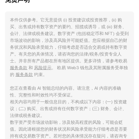
本件仅供参考。它无意提供 (i) 投资建议或投资推荐，(ii) 购
买、出售或持有数字资产的要约、招揽或诱导，或 (iii) 财务、
会计、法律或税务建议。数字资产 (包括稳定币和 NFT) 会受到
市场波动的影响，涉及高风险并可能贬值。您应根据自己的财
务状况和风险承受能力，仔细考虑是否适合交易或持有数字资
产。有关您的具体情况，请咨询您的法律/税务/投资专业人
士。并非所有产品都在所有地区提供。更多详情，请参考欧易
服务条款
和
风险提示
。 欧易 Web3 钱包及其附属服务受单独
的
服务条款
约束。
您正在查看由 AI 智能总结的内容。请注意，AI 内容的准确
性、完整性和时效性均不受保证。
相关内容均用于一般信息目的，不构成以下内容：(一) 投资建
议；(二) 购买、出售或持有任何数字资产；(三) 财务、会计、
法律或税务建议。
数字资产受市场波动影响，涉及较高程度的风险，可能会贬
值。因此请根据您的财务状况和风险承受能力仔细考虑是否要
持有或交易数字资产。若对您的具体情况存在疑问，请咨询专