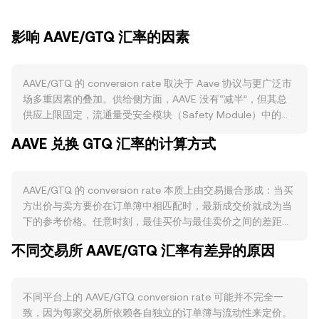
影响 AAVE/GTQ 汇率的因素
AAVE/GTQ 的 conversion rate 取决于 Aave 协议与更广泛市
场多重因素的叠加。供给侧方面，AAVE 没有“减半”，但其总
供应上限固定，流通量受安全模块（Safety Module）中的质
押影响，质押为协议提供风险背书，会阶段性降低可流通代币
AAVE 兑换 GTQ 汇率的计算方式
并缓释卖压；治理提案对激励发放、生态储备使用、潜在回购
或销毁（若被社区通过）等安排，也会改变净供给流速。需求
侧方面，Aave 协议本身的使用强度是关键驱动：跨链部署
AAVE/GTQ 的 conversion rate 本质上由交易撮合形成：当买
（如 Aave v3）上的存借规模（TVL）、借款利率水平、清算
方出价与卖方要价在订单簿中相匹配时，最新成交价就成为当
活跃度、以及 AAVE 在治理投票与安全模块中的实用性都会影
下的参考价格。任意时刻，最佳买价与最佳卖价之间的差距构
响市场对 AAVE 的需求；此外，协议原生稳定币 GHO 的采用
成价差，二者均值即为中间价，常被用作临时参考。跨平台维
进度、费用捕获与风控表现，也会反馈到对 AAVE 作为治理与
不同交易所 AAVE/GTQ 汇率有差异的原因
度上，数据聚合商会计算成交量加权平均价（VWAP），其公
风险缓冲资产的预期。宏观维度上，AAVE 往往与比特币方向
式为 VWAP = Σ(Price_i × Volume_i) / Σ Volume_i，通过给予
存在相关性，风险偏好提升时相关资产普遍走强；而本地计价
高成交量市场更大权重，得到更具有代表性的水平。将该价格
的 GTQ 受宏观美元周期与危地马拉经济面影响，GTQ 的强弱
不同平台上的 AAVE/GTQ conversion rate 可能并不完全一
关系应用到换算时，若已知 AAVE 数量与 conversion rate，
会直接改变以本币计价的 AAVE/GTQ conversion rate。监管
致，因为每家交易所依赖各自独立的订单簿与流动性来定价。
则可得 GTQ 价值：GTQ Value = AAVE Amount × rate；反
事件同样重要，针对 DeFi 借贷的监管表述、对治理代币属性