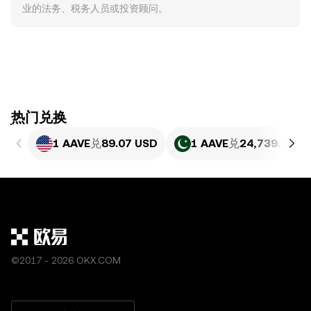
业的法务、税务人员或投资顾问。
ִִִִִִִִִִִִִִִִִִִִִִִִִִִִִִִִִִִִִִִִִִִִִִִִ热门兑换
1 AAVE
兑
89.07 USD
1 AAVE
兑
24,739.19 P
©2017 - 2026 OKX.COM