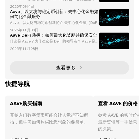
Fi）领域的先驱，一直在加密货币领域推动创新的边
2026年6月4日
界。以去中心化自治组织（DAO）的形式运作，Aave
Aave、以太坊与稳定币创新：去中心化金融如
采用了雄心勃勃的多链战略，旨在扩展其在各种区块链
何简化金融服务
网络中的影响力。然而，最近的进展，包括 Aave V4
Aave、以太坊与稳定币创新简介 去中心化金融（DeF
升级和 ERC-4626 份额会计的采用，标志着战略的转
i）生态系统正在快速转型，Aave、以太坊以及USD
变。本文将深入探讨 Aave DAO 不断发展的多链战
2025年11月30日
C、USDT和DAI等稳定币正引领这一变革。Aave是一
略、其对以太坊主网的
Aave DeFi 质押：如何最大化奖励并确保安全
个基于以太坊的知名DeFi借贷协议，它不断推动创新，
什么是 Aave？为什么它是 DeFi 的领导者？ Aave 是一
使去中心化金融更加便捷和用户友好。本文将深入探讨
个开创性的去中心化金融（DeFi）协议，彻底改变了用
Aave的进展、合作伙伴关系，以及稳定币在重塑金融
2025年11月28日
户获取金融服务的方式。通过在多个区块链（包括以太
格局中的关键作用。 MetaMask与Aave合作：简化稳
坊、Polygon、Arbitrum 和 Avalanche）上提供借贷
定币收益生成 DeFi领域最重
和质押服务，Aave 已经巩固了其作为 DeFi 生态系统
基石的地位。其创新功能、强大的安全框架以及以用户
查看更多
为中心的方式，使其成为零售和机构参与者的首选平
台。 Aa
快捷导航
AAVE购买指南
查看 AAVE 的价格
开始入门数字货币可能会让人觉得不知所
参考 AAVE 的实时
措，但学习如何购买比您想象的要简单。
最新资讯等一手信息
的决策。