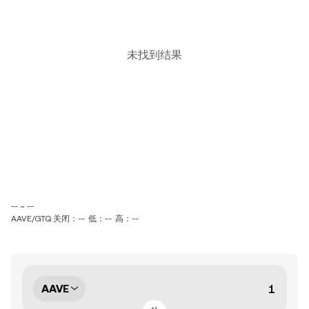
未找到结果
-- ~ --
AAVE/GTQ 关闭：--
低：--
高：--
AAVE