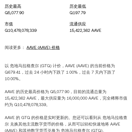
历史最高
历史最低
Q5,077.90
Q197.79
市值
流通供应
Q10,478,078,339
15,422,362 AAVE
阅读更多：
AAVE
(
AAVE
) 价格
以
危地马拉格查尔
(
GTQ
) 计价，
AAVE
(
AAVE
) 的当前价格为
Q679.41
，过去 24 小时内
下跌
了
1.00%
，过去 7 天内
下跌
了
10.00%
。
AAVE
的历史最高价格为
Q5,077.90
，目前的流通总量为
15,422,362 AAVE
，最大供应量为
16,000,000 AAVE
，完全稀释市值
约为
Q10,478,078,339
。
AAVE
的
GTQ
的价格是实时更新的。您还可以看到从
危地马拉格查
尔
兑换其他主流数字货币的价格，从而可以轻松快速地将
AAVE
(
AAVE
) 和其他数字货币兑换为
危地马拉格查尔
(
GTQ
)。