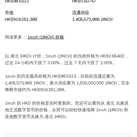
HK$98.5313
HK$0.50747
市值
流通供应
HK$919,251,389
1,405,573,966 1INCH
阅读更多：
1inch
(
1INCH
) 价格
以
港元
(
HKD
) 计价，
1inch
(
1INCH
) 的当前价格为
HK$0.65400
，
过去 24 小时内
下跌
了
0.00%
，过去 7 天内
下跌
了
2.00%
。
1inch
的历史最高价格为
HK$98.5313
，目前的流通总量为
1,405,573,966 1INCH
，最大供应量为
1,500,000,000 1INCH
，完全
稀释市值约为
HK$919,251,389
。
1inch
的
HKD
的价格是实时更新的。您还可以看到从
港元
兑换其
他主流数字货币的价格，从而可以轻松快速地将
1inch
(
1INCH
) 和
其他数字货币兑换为
港元
(
HKD
)。