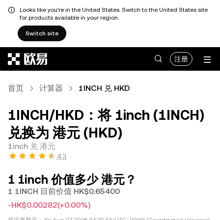
Looks like you're in the United States. Switch to the United States site
for products available in your region.
Switch site
跳转至主要内容
注册
首页
计算器
1INCH 兑 HKD
1INCH/HKD：将 1inch (1INCH)
兑换为 港元 (HKD)
1inch 兑 港元
4.3
1 1inch 价值多少 港元？
1 1INCH 目前价值 HK$0.65400
-HK$0.00282
(+0.00%)