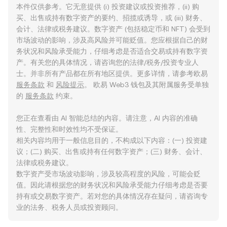
本件仅供参考。它无意提供 (i) 投资建议或投资推荐，(ii) 购
买、出售或持有数字资产的要约、招揽或诱导，或 (iii) 财务、
会计、法律或税务建议。数字资产 (包括稳定币和 NFT) 会受到
市场波动的影响，涉及高风险并可能贬值。您应根据自己的财
务状况和风险承受能力，仔细考虑是否适合交易或持有数字资
产。有关您的具体情况，请咨询您的法律/税务/投资专业人
士。并非所有产品都在所有地区提供。更多详情，请参考欧易
服务条款
和
风险提示
。 欧易 Web3 钱包及其附属服务受单独
的
服务条款
约束。
您正在查看由 AI 智能总结的内容。请注意，AI 内容的准确
性、完整性和时效性均不受保证。
相关内容均用于一般信息目的，不构成以下内容：(一) 投资建
议；(二) 购买、出售或持有任何数字资产；(三) 财务、会计、
法律或税务建议。
数字资产受市场波动影响，涉及较高程度的风险，可能会贬
值。因此请根据您的财务状况和风险承受能力仔细考虑是否要
持有或交易数字资产。若对您的具体情况存在疑问，请咨询专
业的法务、税务人员或投资顾问。