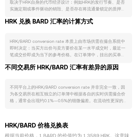
取决于HRK自身的代币经济设计：例如HRK的发行节奏、是否
实施定期或事件驱动的销毁、是否存在将流通量锁定的质押机
制，以及任何类似“减半”的产出调整，都会改变有效流通供
HRK 兑换 BARD 汇率的计算方式
给，从而影响相对价格。需求端则与HRK生态的实际使用紧密
相连：若HRK被广泛用于网络手续费、治理投票、应用内结算
或作为流动性挖矿与激励资产，生态活跃度上升通常会提升对
HRK/BARD conversion rate 本质上由市场供需在撮合系统中
HRK的需求。宏观方面，整体加密市场的风险偏好、比特币走
即时决定：当买方出价与卖方要价在某一水平成交时，最近一
势对风向的牵引、以及BARD自身的强弱都会在短期内放大波
笔成交价即成为当下的参考价格。在订单簿中，挂出的买单构
动，促使HRK/BARD出现顺周期或逆周期的变动。与合规相关
成“买盘”，卖单构成“卖盘”，二者之间的差距是点差；最优买
的事件同样关键：围绕HRK的合规定性、交易所上新或下架、
不同交易所 HRK/BARD 汇率有差异的原因
价与最优卖价的均值可视为“中间价”，常被用作参考。在多平
智能合约审计与升级、以及重要司法辖区对其交易与托管的监
台场景下，数据聚合商还会计算成交量加权平均价
管动态，都可能引发预期差与流动性迁移。技术层面上，HRK
（VWAP），其公式为 VWAP = Σ(Price_i × Volume_i) / Σ
永续合约的资金费率变化、季度或月度期权到期前后的仓位重
不同平台上的HRK/BARD conversion rate 并非完全一致，因
Volume_i，即成交量越大的平台对综合价格影响越大。进行换
定价、以及链上或场内“巨鲸”地址的大额调仓与跨平台转移，
为各交易所在相互独立的订单簿中根据各自的实时供需撮合价
算时，简单的算术关系为：BARD Value = HRK Amount ×
都会在短周期内为HRK/BARD conversion rate 带来额外波
格，通常会出现约0.1%—0.5%的细微偏差。在流动性更深的
rate，或 HRK Amount = BARD Value / rate，其中的 rate 指
动。
平台，较大的订单也能以更小的滑点成交，价格更贴近全市场
当下HRK/BARD conversion rate。如果HRK在去中心化交易
共识；而在流动性较浅的平台，单笔大额交易可能造成更明显
场所具备显著流动性，自动做市商（AMM）池中的定价遵循恒
的价格冲击，短线偏离更大。围绕HRK的地域或监管差异也可
定乘积模型 x × y = k，其中x、y分别代表池中HRK与BARD储
HRK/BARD 价格兑换表
能带来溢价或折价，例如某些司法辖区对HRK的合规接入、托
备量，价格可近似表示为 y/x；当有人用BARD换入HRK或相
管与入金渠道的限制，会影响本地可获得的流动性与报价。此
根据当前价格，1 BARD 的价值约为 1.3589 HRK。这意味
反，池中储备发生变化，曲线自动给出新的边际价格，与订单