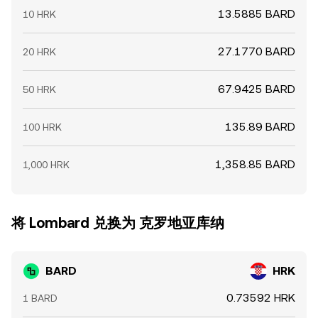
13.5885 BARD
10 HRK
27.1770 BARD
20 HRK
67.9425 BARD
50 HRK
135.89 BARD
100 HRK
1,358.85 BARD
1,000 HRK
将 Lombard 兑换为 克罗地亚库纳
BARD
HRK
0.73592 HRK
1 BARD