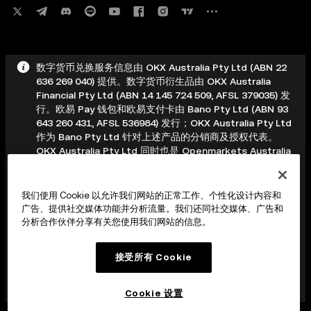
数字货币兑换服务信息由 OKX Australia Pty Ltd (ABN 22
636 269 040) 提供。数字货币衍生品由 OKX Australia
Financial Pty Ltd (ABN 14 145 724 509, AFSL 379035) 发
行。欧易 Pay 钱包和欧易支付卡由 Bano Pty Ltd (ABN 93
643 260 431, AFSL 536984) 发行；OKX Australia Pty Ltd
作为 Bano Pty Ltd 针对上述产品的分销商及授权代表。
OKX Australia Pty Ltd 同时也是 Openmarkets Australia
Limited (AFSL 246705) 的企业授权代表，有权针对养老金
提供一般性金融产品建议。其他产品和服务可能由其他欧易
实体提供，具体内容详见《服务条款》。 本信息为一般性信
我们使用 Cookie 以允许我们网站的正常工作、个性化设计内容和
息，未考虑您的投资目标、财务状况或需求。在做出任何决
广告、提供社交媒体功能并分析流量。我们还同社交媒体、广告和
定前，您应考虑您的具体情况，并寻求专业建议。数字资产
分析合作伙伴分享有关您使用我们网站的信息。
价格波动剧烈，风险等级较高；您可能会损失部分或全部投
资本金。数字货币衍生品具有高度投机性，风险极高；您可
接受所有 Cookie
能会损失交易账户中的所有质押资产。 在做出任何决定前，
您应阅读适用的《服务条款》，酌情查阅我们网站上的
PDS、FSG 和 TMD。
Cookie 设置