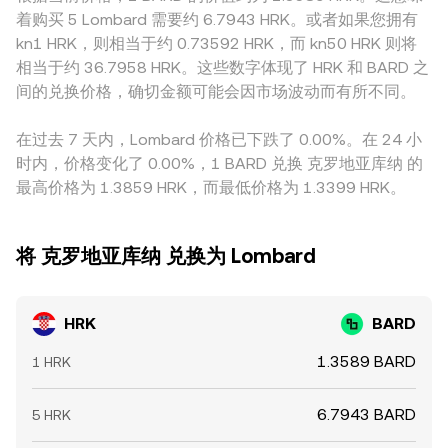
外，许多平台的基础报价路径会先经过USDT，再折算为
簿形成互补的价格发现机制。
着购买 5 Lombard 需要约 6.7943 HRK。或者如果您拥有
HRK/BARD，这意味着USDT相对法币的轻微溢折价或资金利
kn1 HRK，则相当于约 0.73592 HRK，而 kn50 HRK 则将
差，会通过定价链条传导到最终的HRK/BARD报价。跨平台套
相当于约 36.7958 HRK。这些数字体现了 HRK 和 BARD 之
利对价格有稳定作用：当某处价格偏高或偏低时，套利者买低
间的兑换价格，确切金额可能会因市场波动而有所不同。
卖高以收敛差价，但受限于转账确认时间、费用、风控限额与
流动性约束，收敛并非瞬时且并不总是完全。
在过去 7 天内，Lombard 价格已下跌了 0.00%。在 24 小
时内，价格变化了 0.00%，1 BARD 兑换 克罗地亚库纳 的
最高价格为 1.3859 HRK，而最低价格为 1.3399 HRK。
将 克罗地亚库纳 兑换为 Lombard
HRK
BARD
1.3589 BARD
1 HRK
6.7943 BARD
5 HRK