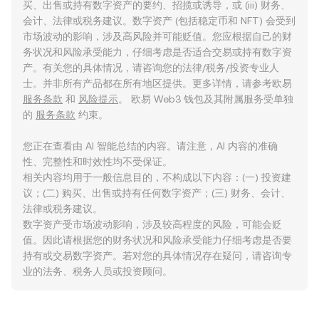
买、出售或持有数字资产的要约、招揽或诱导，或 (iii) 财务、
会计、法律或税务建议。数字资产 (包括稳定币和 NFT) 会受到
市场波动的影响，涉及高风险并可能贬值。您应根据自己的财
务状况和风险承受能力，仔细考虑是否适合交易或持有数字资
产。有关您的具体情况，请咨询您的法律/税务/投资专业人
士。并非所有产品都在所有地区提供。更多详情，请参考欧易
服务条款
和
风险提示
。 欧易 Web3 钱包及其附属服务受单独
的
服务条款
约束。
您正在查看由 AI 智能总结的内容。请注意，AI 内容的准确
性、完整性和时效性均不受保证。
相关内容均用于一般信息目的，不构成以下内容：(一) 投资建
议；(二) 购买、出售或持有任何数字资产；(三) 财务、会计、
法律或税务建议。
数字资产受市场波动影响，涉及较高程度的风险，可能会贬
值。因此请根据您的财务状况和风险承受能力仔细考虑是否要
持有或交易数字资产。若对您的具体情况存在疑问，请咨询专
业的法务、税务人员或投资顾问。