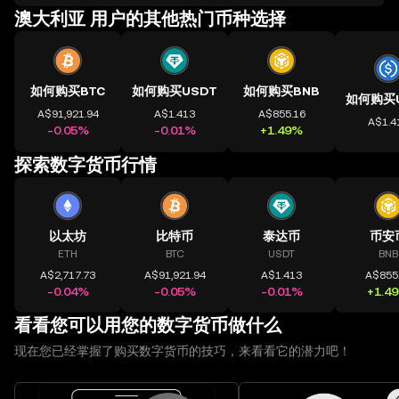
澳大利亚 用户的其他热门币种选择
如何购买BTC
如何购买USDT
如何购买BNB
A$91,921.94
A$1.413
A$855.16
A$1.4
-0.05%
-0.01%
+1.49%
探索数字货币行情
以太坊
比特币
泰达币
币安
ETH
BTC
USDT
BNB
A$2,717.73
A$91,921.94
A$1.413
A$855
-0.04%
-0.05%
-0.01%
+1.4
看看您可以用您的数字货币做什么
现在您已经掌握了购买数字货币的技巧，来看看它的潜力吧！