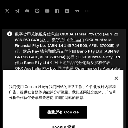
数字货币兑换服务信息由 OKX Australia Pty Ltd (ABN 22
636 269 040) 提供。数字货币衍生品由 OKX Australia
Financial Pty Ltd (ABN 14 145 724 509, AFSL 379035) 发
行。欧易 Pay 钱包和欧易支付卡由 Bano Pty Ltd (ABN 93
643 260 431, AFSL 536984) 发行；OKX Australia Pty Ltd
作为 Bano Pty Ltd 针对上述产品的分销商及授权代表。
OKX Australia Pty Ltd 同时也是 Openmarkets Australia
Limited (AFSL 246705) 的企业授权代表，有权针对养老金
提供一般性金融产品建议。其他产品和服务可能由其他欧易
实体提供，具体内容详见《服务条款》。 本信息为一般性信
我们使用 Cookie 以允许我们网站的正常工作、个性化设计内容和
息，未考虑您的投资目标、财务状况或需求。在做出任何决
广告、提供社交媒体功能并分析流量。我们还同社交媒体、广告和
定前，您应考虑您的具体情况，并寻求专业建议。数字资产
分析合作伙伴分享有关您使用我们网站的信息。
价格波动剧烈，风险等级较高；您可能会损失部分或全部投
资本金。数字货币衍生品具有高度投机性，风险极高；您可
接受所有 Cookie
能会损失交易账户中的所有质押资产。 在做出任何决定前，
您应阅读适用的《服务条款》，酌情查阅我们网站上的
PDS、FSG 和 TMD。
Cookie 设置