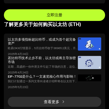
立即注册
了解更多关于如何购买以太坊 (ETH)
以太坊多项指标超比特币，或成为首个超完备
资产
欧易OKX行情显示，5月比特币收于36965.2美元，月
跌幅35.31%，振幅53.45%，与此相比，市值第二的以
2025年4月24日
太坊，5月收盘价为2637.93美元，月跌幅仅3.59%，
若比特币技术止步不前，以太坊或将主导加密
但振幅却有96.61%。 出现这一现象的原因有二，首先
市场
以太坊在月初与比特币“脱钩”，币价表现强势，一路走
近期，高盛的一份外泄文件引起了市场的注意，这位华
高并于5月12日触达4371.96美元的历史高点，其次是
尔街巨头在一份名为《全球宏观研究》的报告内给予了
加密货币在5月中下旬接连下跌，市场信心缺乏，众多
2025年4月24日
以太坊高度评价，认为从真实用途、用户基数、技术迭
山寨一泻千里，以太坊
EIP-7702是什么？一文速览核心作用与影响！
代速度等多方因素下，以太坊有望取代比特币的加密市
我们计划通过一系列文章向读者介绍即将在以太坊下一
场主导地位。 就在4日前，以太坊的联合创始人Vitalik
个重要升级中激活的 EIP-7702 提案，并探讨该提案将
Buterin在接受采访时也表示如果比特币的技术一成不
2025年5月23日
会如何影响未来智能账户的功能设计与安全考量。 预
变，它将面临被淘汰的巨大风险，另外他预测以太坊市
计于今年 4 月到来的以太坊 Pectra 升级，将成为以太
值有可能超过比特币市值。 CoinMarket
坊生态的又一个重要里程碑。作为智能合约开发者，我
们对本次升级中即将激活的 EIP-7702 提案充满期待。
查看更多
EIP-7702 定义了一种全新的交易类型，即 “Set Code
交易”。通过