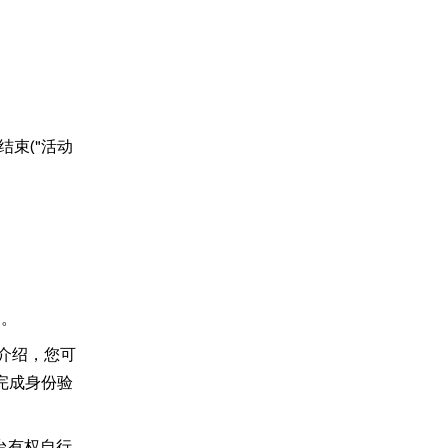
：
) 结束("活动
定。
简短介绍，您可
 完成身份验
平台有权自行