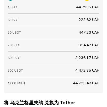
44.7235 UAH
1 USDT
223.62 UAH
5 USDT
447.23 UAH
10 USDT
894.47 UAH
20 USDT
2,236.17 UAH
50 USDT
4,472.35 UAH
100 USDT
44,723.48 UAH
1,000 USDT
将 乌克兰格里夫纳 兑换为 Tether