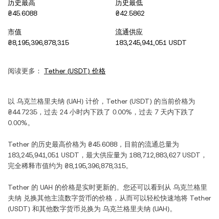
历史最高
历史最低
₴45.6088
₴42.5862
市值
流通供应
₴8,195,396,878,315
183,245,941,051 USDT
阅读更多：
Tether
(
USDT
) 价格
以
乌克兰格里夫纳
(
UAH
) 计价，
Tether
(
USDT
) 的当前价格为
₴44.7235
，过去 24 小时内
下跌
了
0.00%
，过去 7 天内
下跌
了
0.00%
。
Tether
的历史最高价格为
₴45.6088
，目前的流通总量为
183,245,941,051 USDT
，最大供应量为
188,712,883,627 USDT
，
完全稀释市值约为
₴8,195,396,878,315
。
Tether
的
UAH
的价格是实时更新的。您还可以看到从
乌克兰格里
夫纳
兑换其他主流数字货币的价格，从而可以轻松快速地将
Tether
(
USDT
) 和其他数字货币兑换为
乌克兰格里夫纳
(
UAH
)。