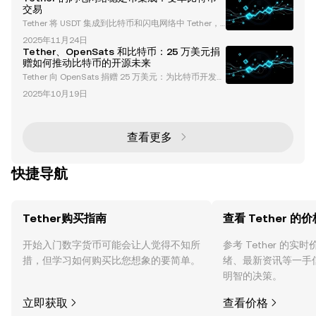
非托管加密货币钱包。这一合作旨在通过为内容创作者
交易
及其观众提供无缝、低成本和无国界的支付方式，彻底
Tether 将 USDT 集成到比特币和闪电网络中 Tether，
改变创作者经济。 在本文中，我们将深入探讨Rumble
全球最广泛使用的稳定币 USDT 的发行方，正在通过将
钱包的功能、优势及其更广泛的影响，以及它如何重新
2025年11月24日
其稳定币集成到比特币生态系统中，彻底改变加密货币
定义创作者的内容变现方式
Tether、OpenSats 和比特币：25 万美元捐
领域。这一战略举措利用了闪电网络和 Taproot Asset
赠如何推动比特币的开源未来
s 协议，将比特币的去中心化和安全性与闪电网络的速
Tether 向 OpenSats 捐赠 25 万美元：为比特币开发注
度和可扩展性相结合。这一集成有望重新定义稳定币的
入动力 Tether，这家加密货币行业的领军企业，以向
实用性，实现高速、低成本的交易，并扩展比特币作为
2025年10月19日
OpenSats 捐赠 25 万美元而引发热议。OpenSats 是
价值存储之外的角色。
一家 501(c)(3) 非营利组织，致力于资助比特币（BT
C）开发者和开源项目。这笔捐赠彰显了 Tether 对比
特币及更广泛的去中心化生态系统的承诺。那么，这对
查看更多
比特币的未来意味着什么？又如何反映出加密货
快捷导航
Tether购买指南
查看 Tether 的价
开始入门数字货币可能会让人觉得不知所
参考 Tether 的
措，但学习如何购买比您想象的要简单。
绪、最新资讯等一手
明智的决策。
立即获取
查看价格