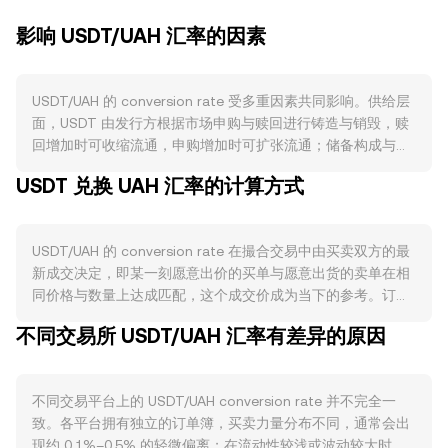
影响 USDT/UAH 汇率的因素
USDT/UAH 的 conversion rate 受多重因素共同影响。供给层
面，USDT 由发行方根据市场申购与赎回进行铸造与销毁，赎
回增加时可收缩流通，申购增加时可扩张流通；储备构成与定
期鉴证报告会影响市场对其锚定稳定性的信心，从而改变对
USDT 兑换 UAH 汇率的计算方式
USDT 的持有意愿与折溢价水平。USDT 不涉及挖矿减半或质
押收益，其供给主要取决于法币通道的申赎需求与场外流通规
模。需求层面，USDT 在现货、合约保证金、跨平台转账与场
USDT/UAH 的 conversion rate 在撮合交易中由买卖双方的最
外交易中被广泛用作计价与结算工具，链上与交易平台的活跃
新成交决定，即某一刻愿意出价的买单与愿意出货的卖单在相
度、跨境结算与支付使用场景、以及对稳定型加密资产的避险
同价格与数量上达成匹配，这个成交价成为当下的参考。订单
需求，都会提升对 USDT 的使用与持有，从而影响 USDT/UAH
簿由买单（bid）与卖单（ask）构成，最优买价与最优卖价之
的成交价位。宏观方面，USDT 对整体加密市场的方向高度敏
不同交易所 USDT/UAH 汇率有差异的原因
间的差距是价差（spread），而两者的平均值常被视为中间价
感：当 BTC 和主要加密资产波动加大或走强时，USDT 的场内
（mid-price），用作观察市场的即时水平。在跨平台维度，
外需求结构会变化；同时，UAH 的强弱、当地利率与风险偏好
数据聚合方常计算成交量加权平均价（VWAP），公式为：
变化、以及国际流动性条件，都会通过法币侧的买卖力道反映
不同交易平台上的 USDT/UAH conversion rate 并不完全一
VWAP = Σ(Price_i × Volume_i) / Σ Volume_i，通过给予高成交
到 USDT/UAH 的 conversion rate。监管层面，稳定币监管指
致。各平台拥有独立的订单簿，买卖力量分布不同，通常会出
量平台更大权重，得到更具代表性的综合价格。对于简单换
引、银行清算通道的合规状况、对发行方的审查力度、以及针
现约 0.1%–0.5% 的轻微偏离；在流动性较浅或波动较大时，