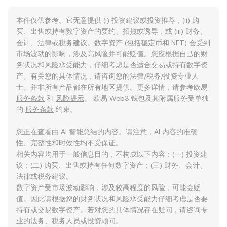
本件仅供参考。它无意提供 (i) 投资建议或投资推荐，(ii) 购
买、出售或持有数字资产的要约、招揽或诱导，或 (iii) 财务、
会计、法律或税务建议。数字资产 (包括稳定币和 NFT) 会受到
市场波动的影响，涉及高风险并可能贬值。您应根据自己的财
务状况和风险承受能力，仔细考虑是否适合交易或持有数字资
产。有关您的具体情况，请咨询您的法律/税务/投资专业人
士。并非所有产品都在所有地区提供。更多详情，请参考欧易
服务条款
和
风险提示
。 欧易 Web3 钱包及其附属服务受单独
的
服务条款
约束。
您正在查看由 AI 智能总结的内容。请注意，AI 内容的准确
性、完整性和时效性均不受保证。
相关内容均用于一般信息目的，不构成以下内容：(一) 投资建
议；(二) 购买、出售或持有任何数字资产；(三) 财务、会计、
法律或税务建议。
数字资产受市场波动影响，涉及较高程度的风险，可能会贬
值。因此请根据您的财务状况和风险承受能力仔细考虑是否要
持有或交易数字资产。若对您的具体情况存在疑问，请咨询专
业的法务、税务人员或投资顾问。