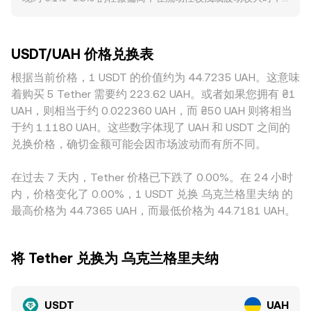
算，若以某一时刻的 USDT/UAH conversion rate 为 r，则
对地址冻结或黑名单政策的更新，都会改变申赎便利度与市场
偏离可能更高。深度越充足的平台，单笔大额交易引发的价格
UAH 价值 = USDT 数量 × r；反之，USDT 数量 = UAH 价值 /
信心，进而影响 USDT 溢折价与 USDT/UAH 的报价。技术微
冲击越小；相反，深度不足的平台更容易因大单而出现明显滑
r。除了订单簿撮合，USDT 在去中心化交易中也有较大流动
观结构方面，永续合约的资金费率变化会影响以 USDT 计价的
点，导致报价短时偏离。地理与合规环境也会带来溢价或折
性，自动做市商（AMM）使用 x × y = k 的恒定乘积模型，其
杠杆需求与库存成本，期权到期集中时的头寸平衡可能带来短
USDT/UAH 价格兑换表
价：UAH 的入金渠道、支付限制、当地法币供需紧张程度、以
中池中两种资产数量分别为 x 与 y，价格近似为 y/x；当外部
期波动；大额地址的链上转移、集中申赎与场外批量交易，会
及平台的合规要求与清算效率，都会反映在 USDT 的买入或卖
根据当前价格，1 USDT 的价值约为 44.7235 UAH。这意味
市场对 USDT 的需求上升或下降，资金在池中换入或换出，池
在短时间内改变平台间的供需分布，叠加不同交易时段的流动
出意愿上，从而影响 USDT/UAH 的本地报价。此外，USDT 相
子资产比例变化导致即时价格调整，这些链上价格再通过做市
着购买 5 Tether 需要约 223.62 UAH。或者如果您拥有 ₴1
性差异，使 USDT/UAH 的短线报价出现细微偏移。
对 USD 的基差（例如在某些时段出现轻微溢价或折价）也会
与搬砖传导到中心化平台，间接影响 USDT/UAH 的报价。
UAH，则相当于约 0.022360 UAH，而 ₴50 UAH 则将相当
传导到以 UAH 报价的撮合中，形成跨平台的细微差异。套利能
于约 1.1180 UAH。这些数字体现了 UAH 和 USDT 之间的
在一定程度上平抑价差，但受制于上链与链下的转账时间、提
兑换价格，确切金额可能会因市场波动而有所不同。
现与手续费、KYC 流程与限额、以及市场波动风险，价差难以
被完全消除，因此各平台的 USDT/UAH 报价会在小幅范围内各
在过去 7 天内，Tether 价格已下跌了 0.00%。在 24 小时
自波动。
内，价格变化了 0.00%，1 USDT 兑换 乌克兰格里夫纳 的
最高价格为 44.7365 UAH，而最低价格为 44.7181 UAH。
将 Tether 兑换为 乌克兰格里夫纳
USDT
UAH