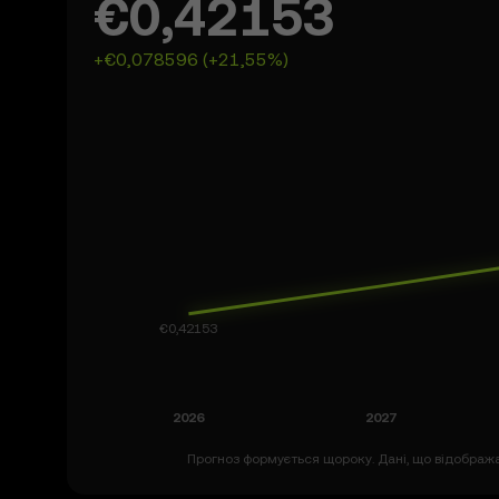
€0,42153
+€0,078596 (+21,55%)
Прогноз формується щороку. Дані, що відобража