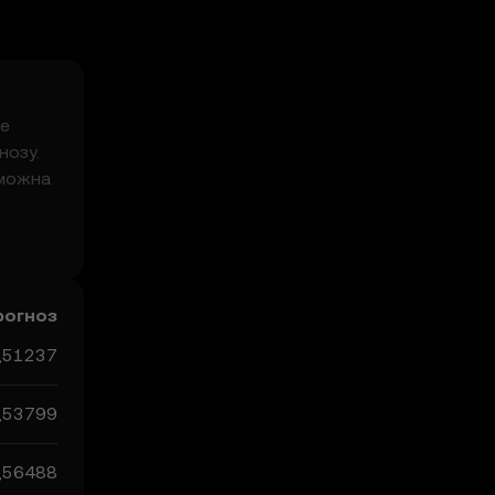
ме
нозу.
 можна
йте,
рогноз
,51237
,53799
,56488