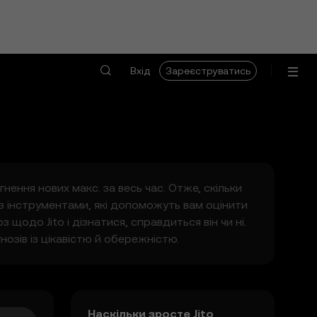
Вхід
Зареєструватись
гнення нових макс. за весь час. Отже, скільки
 з інструментами, які допоможуть вам оцінити
 щодо Jito і дізнатися, справдиться він чи ні.
озів із цікавістю й обережністю.
Наскільки зросте Jito