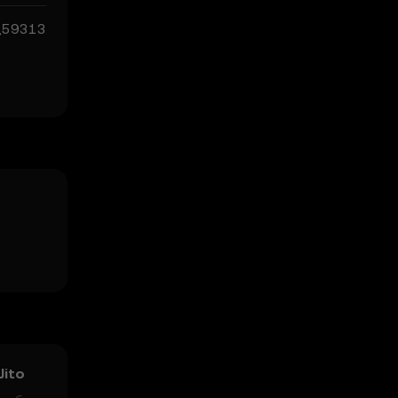
,59313
Jito