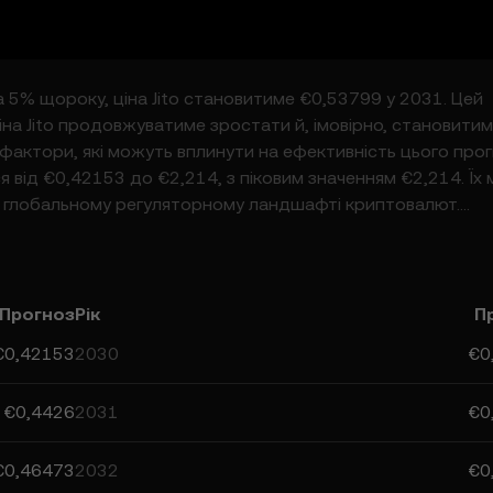
на 5% щороку, ціна Jito становитиме €0,53799 у 2031. Цей
на Jito продовжуватиме зростати й, імовірно, становити
і фактори, які можуть вплинути на ефективність цього прог
я від €0,42153 до €2,214, з піковим значенням €2,214. Їх
у глобальному регуляторному ландшафті криптовалют.
могти вам приймати обґрунтовані рішення. Однак пам’ята
не повинні вважатися фінансовою порадою.
Прогноз
Рік
П
€0,42153
2030
€0
€0,4426
2031
€0
€0,46473
2032
€0