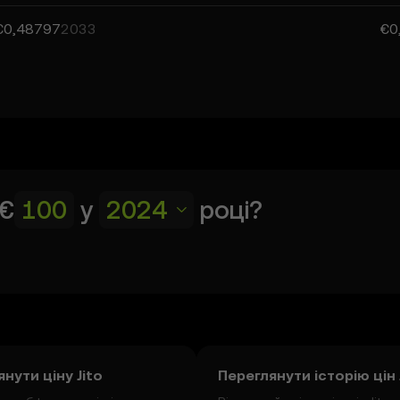
€0,48797
2033
€0
€
у
2024
році?
нути ціну Jito
Переглянути історію цін 