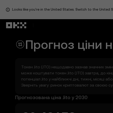
Looks like you're in the United States. Switch to the United S
Перейти до основного вмісту
Прогноз ціни 
Токен Jito (JTO) нещодавно зазнав значних змін:
може коштувати токен Jito (JTO) завтра, до к
потенціал Jito у найближчі дні, тижні, місяці а
Зверніть увагу: ринок криптовалют за своєю су
Прогнозована ціна Jito у 2030