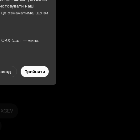
истовувати наші
 це означатиме, що ви
 OKX (далі — «ми»,
рджуєте таке:
ючені умови, а також
3%
Назад
Прийняти
анням вами Функцій
 Зміни набувають сили
авил.
XGEV
ями в Умовах