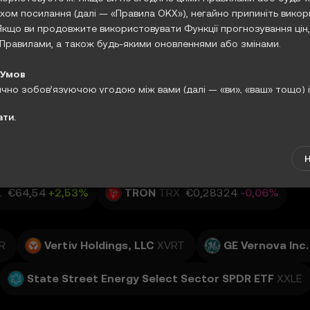
— трансформаційну пропозицію, спря
ом посилання (далі — «Правила OKX»), негайно припиніть викор
мовану на переосмислення фінансової
Якщо ви продовжите використовувати Функції прогнозування цін,
та управлінської
 Правилами, а також будь-якими оновленнями або змінами.
 Умов
ично зобов’язуючою угодою між вами (далі — «ви», «ваш» тощо) і
лює використання вами Функцій прогнозування цін.
ати.
до Функцій прогнозування цін або використовуючи їх, ви підтве
reum
ETH
€1 658,46
+0,97%
міли Правила, Політику конфіденційності OKX і будь-які інші вкл
NB
€513,66
+1,04%
USD Coin
USDC
€0,86555
-0,0
, пов’язані з криптовалютними транзакціями;
альності за будь-які негативні результати, пов’язані з використ
L
€64,54
+2,53%
TRON
TRX
€0,28324
-0,06%
и ці Правила або Функції прогнозування цін на власний розсуд.
кції». Ви несете відповідальність за регулярний перегляд цих Пр
R
Vertiv Holdings, LLC
XVRT
GE Vernova Inc.
 інше, ужиті тут терміни мають тлумачитися згідно з визначенн
State Street Energy Select Sector SPDR ETF
XXLE
разі конфлікту мають застосовуватися положення цих Умов.