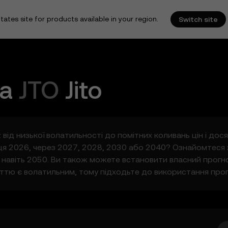
tates site for products available in your region.
Switch site
на
JTO
Jito
 від низької волатильності до помітних коливань цін і дося
інця 2026, через 2027, 2028, 2030 або 2040? Ознайомтеся
бо навіть 2050. Ви також можете встановити власний прогноз
ттю є волатильним, тому підходьте до використання прогн