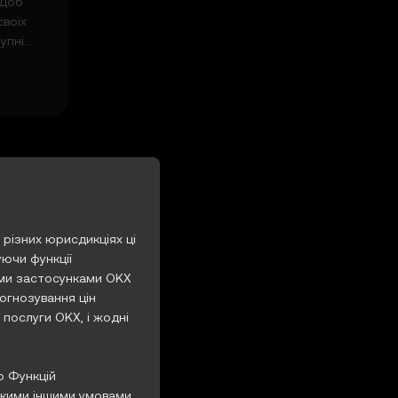
 щоб
воїх
упні
симуми,
 різних юрисдикціях ці
уючи функції
ими застосунками OKX
рогнозування цін
 послуги OKX, і жодні
о Функцій
якими іншими умовами,