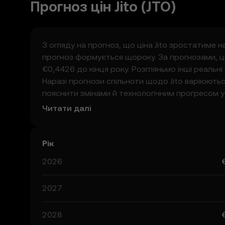
Прогноз цін Jito (JTO)
З огляду на прогноз, що ціна Jito зростатиме 
прогноз формується щороку. За прогнозами, ці
€0,4426 до кінця року. Розгляньмо інші реальн
Наразі прогнози спільноти щодо Jito варіюютьс
пояснити змінами й технологічним прогресом 
Інформація про прогнози щодо Jito може допо
Читати далі
що результати прогнозів є спекулятивними й 
Рік
2026
2027
2028