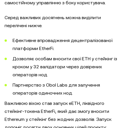
самостійному управлінню з боку користувача.
Серед важливих досягнень можна виділити
перелічені нижче.
Ефективне впровадження децентралізованої
платформи EtherFi.
Дозволяє особам вносити свої ETH у стейкінг із
кроком у 32 валідатори через довірених
операторів нод.
Партнерство з Obol Labs для залучення
операторів одиночних нод.
Важливою віхою став запуск eETH, ліквідного
стейкінг-токена EtherFi, який дає змогу вносити
Ethereum у стейкінг без жодних дозволів. Запуск
допоміг досягти двох основних цілей проєкту: