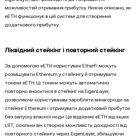
можливостей отримання прибутку. Нижче описано, як
eETH функціонує в цій системі для створення
додаткового прибутку.
Ліквідний стейкінг і повторний стейкінг
За допомогою eETH користувачі EtherFi можуть
розміщувати Ethereum у стейкінгу й отримувати
токени eETH. Ці токени можуть автоматично
повторно вноситися в стейкінг на EigenLayer,
дозволяючи користувачам заробляти винагороди за
стейкінг Ethereum і отримувати додатковий прибуток
без запуску власної ноди. Це відрізняє eETH від інших
LST, оскільки він створює можливість дохідності від
повторного стейкінгу через EigenLayer, збільшуючи