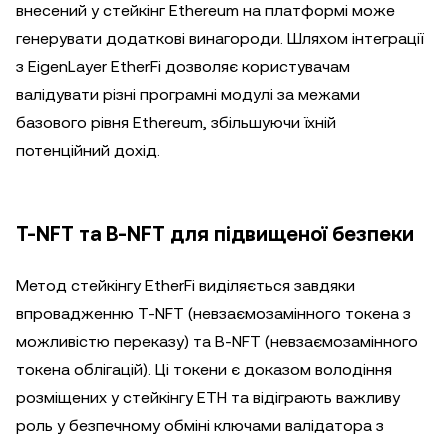
внесений у стейкінг Ethereum на платформі може
генерувати додаткові винагороди. Шляхом інтеграції
з EigenLayer EtherFi дозволяє користувачам
валідувати різні програмні модулі за межами
базового рівня Ethereum, збільшуючи їхній
потенційний дохід.
T-NFT та B-NFT для підвищеної безпеки
Метод стейкінгу EtherFi виділяється завдяки
впровадженню T-NFT (невзаємозамінного токена з
можливістю переказу) та B-NFT (невзаємозамінного
токена облігацій). Ці токени є доказом володіння
розміщених у стейкінгу ETH та відіграють важливу
роль у безпечному обміні ключами валідатора з