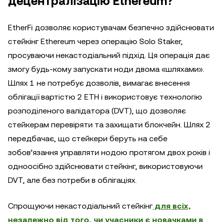
децентралізацію Ethereum?
EtherFi дозволяє користувачам безпечно здійснювати
стейкінг Ethereum через операцію Solo Staker,
просуваючи некастодіальний підхід. Ця операція дає
змогу будь-кому запускати ноди двома «шляхами».
Шлях 1 не потребує дозволів, вимагає внесення
облігації вартістю 2 ETH і використовує технологію
розподіленого валідатора (DVT), що дозволяє
стейкерам перевіряти та захищати блокчейн. Шлях 2
передбачає, що стейкери беруть на себе
зобов’язання управляти нодою протягом двох років і
одноосібно здійснювати стейкінг, використовуючи
DVT, але без потреби в облігаціях.
Спрощуючи некастодіальний стейкінг
для всіх,
незалежно від того, чи учасники є новачками в