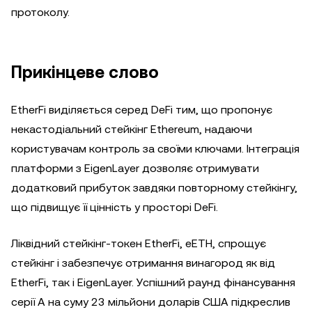
протоколу.
Прикінцеве слово
EtherFi виділяється серед DeFi тим, що пропонує
некастодіальний стейкінг Ethereum, надаючи
користувачам контроль за своїми ключами. Інтеграція
платформи з EigenLayer дозволяє отримувати
додатковий прибуток завдяки повторному стейкінгу,
що підвищує її цінність у просторі DeFi.
Ліквідний стейкінг-токен EtherFi, eETH, спрощує
стейкінг і забезпечує отримання винагород як від
EtherFi, так і EigenLayer. Успішний раунд фінансування
серії А на суму 23 мільйони доларів США підкреслив