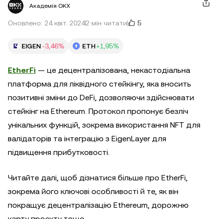
Академія OKX
5
Оновлено: 24 квіт. 2024
2 мін читати
EIGEN
-3,46%
ETH
+1,95%
EtherFi
— це децентралізована, некастодіальна
платформа для ліквідного стейкінгу, яка вносить
позитивні зміни до DeFi, дозволяючи здійснювати
стейкінг на Ethereum. Протокол пропонує безліч
унікальних функцій, зокрема використання NFT для
валідаторів та інтеграцію з EigenLayer для
підвищення прибутковості.
Читайте далі, щоб дізнатися більше про EtherFi,
зокрема його ключові особливості й те, як він
покращує децентралізацію Ethereum, дорожню
карту проєкту тощо.