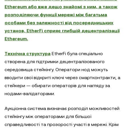
Ethereum або вже дещо знайомі з ним, а також
розподіляючи функції мережі між багатьма
особами без залежності від посередницьких
установ, EtherFi сприяє глибшій децентралізації
Ethereum.
Технічна структура
EtherFi була спеціально
створена для підтримки децентралізованого
середовища стейкінгу. Оператори нод можуть
вводити свої відкриті ключі через смартконтракти, а
стейкери — обирати операторів для нагляду за
нодами-валідаторами.
Аукціонна система визначає розподіл можливостей
стейкінгу між операторами для більшої
справедливості та прозорості участі в мережі. Крім