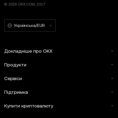
інших матеріалах заборонено.
© 2026 OKX.COM, 2017
Українська/EUR
Докладніше про OKX
Продукти
Сервіси
Підтримка
Купити криптовалюту