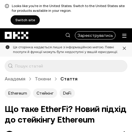
Looks like you're in the United States. Switch to the United States site
for products available in your region.
Switch site
Перейти до основного вмісту
Зареєструватись
Ця сторінка надається лише з інформаційною метою. Певні
послуги й функції можуть бути недоступні у вашій юрисдикції.
Академія
Токени
Стаття
Ethereum
Стейкінг
DeFi
Що таке EtherFi? Новий підхід
до стейкінгу Ethereum