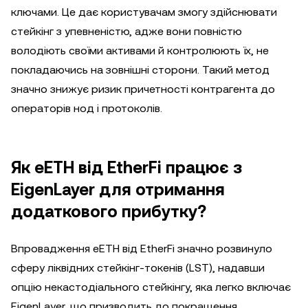
ключами. Це дає користувачам змогу здійснювати
стейкінг з упевненістю, адже вони повністю
володіють своїми активами й контролюють їх, не
покладаючись на зовнішні сторони. Такий метод
значно знижує ризик причетності контрагента до
операторів нод і протоколів.
Як eETH від EtherFi працює з
EigenLayer для отримання
додаткового прибутку?
Впровадження eETH від EtherFi значно розвинуло
сферу ліквідних стейкінг-токенів (LST), надавши
опцію некастодіального стейкінгу, яка легко включає
EigenLayer, що призводить до покращення