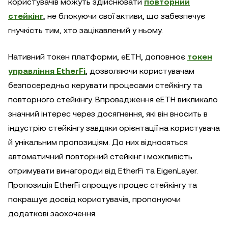
користувачів можуть здійснювати
повторний
стейкінг
, не блокуючи свої активи, що забезпечує
гнучкість тим, хто зацікавлений у ньому.
Нативний токен платформи, eETH, доповнює
токен
управління EtherFi
, дозволяючи користувачам
безпосередньо керувати процесами стейкінгу та
повторного стейкінгу. Впровадження eETH викликало
значний інтерес через досягнення, які він вносить в
індустрію стейкінгу завдяки орієнтації на користувача
й унікальним пропозиціям. До них відносяться
автоматичний повторний стейкінг і можливість
отримувати винагороди від EtherFi та EigenLayer.
Пропозиція EtherFi спрощує процес стейкінгу та
покращує досвід користувачів, пропонуючи
додаткові заохочення.