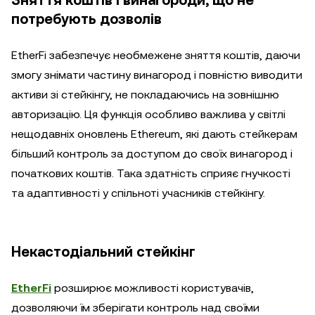
Зняття коштів і винагороди, що не
потребують дозволів
EtherFi забезпечує необмежене зняття коштів, даючи
змогу знімати частину винагород і повністю виводити
активи зі стейкінгу, не покладаючись на зовнішню
авторизацію. Ця функція особливо важлива у світлі
нещодавніх оновлень Ethereum, які дають стейкерам
більший контроль за доступом до своїх винагород і
початкових коштів. Така здатність сприяє гнучкості
та адаптивності у спільноті учасників стейкінгу.
Некастодіальний стейкінг
EtherFi
розширює можливості користувачів,
дозволяючи їм зберігати контроль над своїми