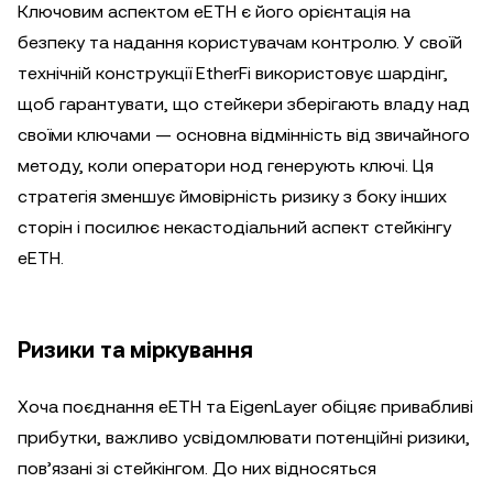
Ключовим аспектом eETH є його орієнтація на
безпеку та надання користувачам контролю. У своїй
технічній конструкції EtherFi використовує шардінг,
щоб гарантувати, що стейкери зберігають владу над
своїми ключами — основна відмінність від звичайного
методу, коли оператори нод генерують ключі. Ця
стратегія зменшує ймовірність ризику з боку інших
сторін і посилює некастодіальний аспект стейкінгу
eETH.
Ризики та міркування
Хоча поєднання eETH та EigenLayer обіцяє привабливі
прибутки, важливо усвідомлювати потенційні ризики,
пов’язані зі стейкінгом. До них відносяться