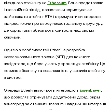
ліквідного стейкінгу на
Ethereum
. Вона представляє
інноваційний підхід, дозволяючи користувачам
здійснювати стейкінг ETH і отримувати винагороди,
підкреслюючи при цьому некастодіальну структуру,
де користувачі зберігають контроль над своїми
ключами.
Однією з особливостей EtherFi є розробка
невзаємозамінного токена (NFT) для кожного
валідатора, що бере участь у процедурі стейкінгу. Це
посилює безпеку та незалежність учасників стейкінгу
в системі.
Операції EtherFi включають інтеграцію з
EigenLayer
,
що дозволяє отримувати додатковий дохід, окрім
винагород за стейкінг Ethereum. Завдяки цій інтеграції