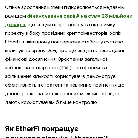
Стійке зростання EtherFi підкреслюється недавнім
раундом
фінансування серії A на суму 23 мільйони
доларів
, що свідчить про довіру та підтримку
проєкту з боку провідних криптоінвесторів. Успіх
EtherFi в ліквідному повторному стейкінгу суттєво
вплинув на арену DeFi, про що свідчать нещодавні
фінансові досягнення. Зростання загальної
заблокованої вартості (TVL) платформи та
збільшення кількості користувачів демонструє
ефективність її стратегії та невпинне прагнення до
децентралізованих фінансових можливостей, що
дають користувачам більше контролю.
Як EtherFi покращує