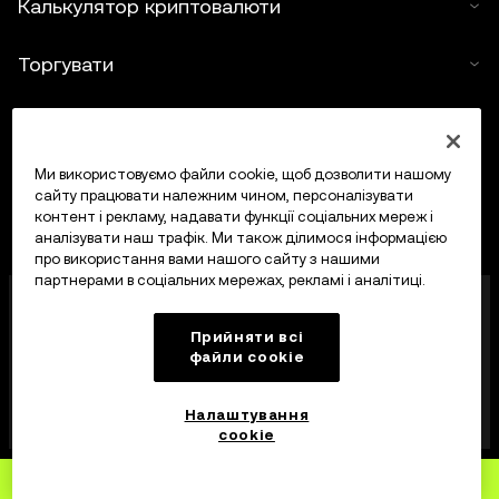
Калькулятор криптовалюти
Торгувати
Ми використовуємо файли cookie, щоб дозволити нашому
сайту працювати належним чином, персоналізувати
контент і рекламу, надавати функції соціальних мереж і
аналізувати наш трафік. Ми також ділимося інформацією
про використання вами нашого сайту з нашими
партнерами в соціальних мережах, рекламі і аналітиці.
OKX Europe Limited, що працює під торговою
назвою OKX, тепер є криптоактивною торгівельною
Прийняти всі
платформою, авторизованою Управлінням
файли сookie
фінансових послуг Мальти (MFSA) як постачальник
криптоактивних послуг відповідно до статті 28
Закону про криптоактиви (розділ 647
Налаштування
Законодавства Мальти).
cookie
Зареєструйтеся
на OKX