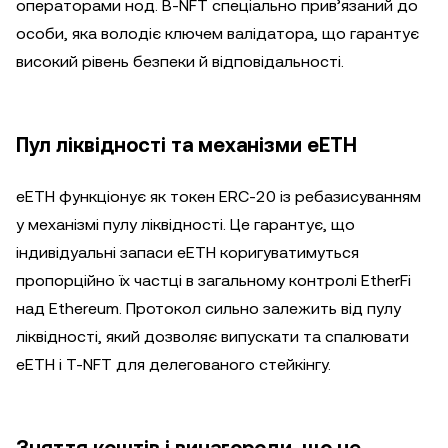
операторами нод. B-NFT спеціально прив’язаний до
особи, яка володіє ключем валідатора, що гарантує
високий рівень безпеки й відповідальності.
Пул ліквідності та механізми eETH
eETH функціонує як токен ERC-20 із ребазисуванням
у механізмі пулу ліквідності. Це гарантує, що
індивідуальні запаси eETH коригуватимуться
пропорційно їх частці в загальному контролі EtherFi
над Ethereum. Протокол сильно залежить від пулу
ліквідності, який дозволяє випускати та спалювати
eETH і T-NFT для делегованого стейкінгу.