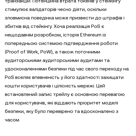
транзакцій. Потенційна втрата токенів у стейкінгу
стимулює валідаторів чесно діяти, оскільки
зловмисна поведінка може призвести до штрафів і
збитків від стейкінгу. Хоча реалізація PoS є
нещодавнім розробком, історія Ethereum із
попередньою системою підтвердження роботи
(Proof of Work, PoW), а також поточними
аудиторськими аудиторськими аудитами та
удосконаленнями безпеки під час свого переходу на
PoS вселяє впевненість у його здатності захищати
кошти користувачів і цілісність мережі. Цей
встановлений запис трейлу є основною перевагою
для користувачів, які віддають пріоритет моделі
безпеки, яку було перевірено та вдосконалено з
часом.