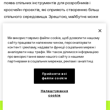
поява спільних інструментів для розробників і
кросчейн-проєктів, які сприяють створенню більш
спільного середовища. Зрештою, майбутнє може
див. сценарій, у якому Ethereum і Solana процвітають,
задовольняючи різні потреби користувачів і сприяючи
Ми використовуємо файли cookie, щоб дозволити нашому
інноваціям у ширшому, взаємопов'язаному просторі
сайту працювати належним чином, персоналізувати
контент і рекламу, надавати функції соціальних мереж і
блокчейну.
аналізувати наш трафік. Ми також ділимося інформацією
про використання вами нашого сайту з нашими
партнерами в соціальних мережах, рекламі і аналітиці.
Кінцеві слова на Solana проти
Прийняти всі
Ethereum
файли сookie
Налаштування
Багато хто погоджується, що Solana може бути
cookie
найкращим варіантом, якщо швидкість,
Зареєструйтеся
на OKX
масштабованість і низькі комісії важливі для вас. Це,