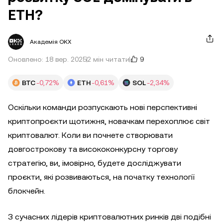
ETH?
Академія OKX
9
Оновлено: 18 вер. 2025
2 мін читати
BTC
-0,72%
ETH
-0,61%
SOL
-2,34%
Оскільки команди розпускають нові перспективні
криптопроєкти щотижня, новачкам перехоплює світ
криптовалют. Коли ви почнете створювати
довгострокову та висококонкурсну торгову
стратегію, ви, імовірно, будете досліджувати
проєкти, які розвиваються, на початку технології
блокчейн.
З сучасних лідерів криптовалютних ринків дві подібні