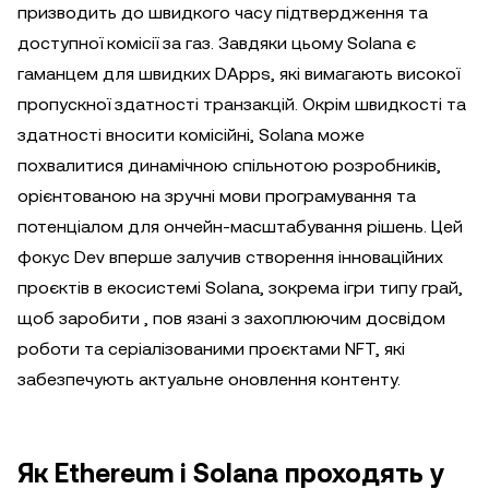
призводить до швидкого часу підтвердження та
доступної комісії за газ. Завдяки цьому Solana є
гаманцем для швидких DApps, які вимагають високої
пропускної здатності транзакцій. Окрім швидкості та
здатності вносити комісійні, Solana може
похвалитися динамічною спільнотою розробників,
орієнтованою на зручні мови програмування та
потенціалом для ончейн-масштабування рішень. Цей
фокус Dev вперше залучив створення інноваційних
проєктів в екосистемі Solana, зокрема ігри типу грай,
щоб заробити , пов язані з захоплюючим досвідом
роботи та серіалізованими проєктами NFT, які
забезпечують актуальне оновлення контенту.
Як Ethereum і Solana проходять у