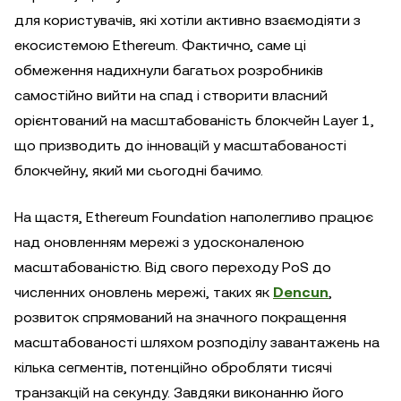
для користувачів, які хотіли активно взаємодіяти з
екосистемою Ethereum. Фактично, саме ці
обмеження надихнули багатьох розробників
самостійно вийти на спад і створити власний
орієнтований на масштабованість блокчейн Layer 1,
що призводить до інновацій у масштабованості
блокчейну, який ми сьогодні бачимо.
На щастя, Ethereum Foundation наполегливо працює
над оновленням мережі з удосконаленою
масштабованістю. Від свого переходу PoS до
численних оновлень мережі, таких як
Dencun
,
розвиток спрямований на значного покращення
масштабованості шляхом розподілу завантажень на
кілька сегментів, потенційно обробляти тисячі
транзакцій на секунду. Завдяки виконанню його