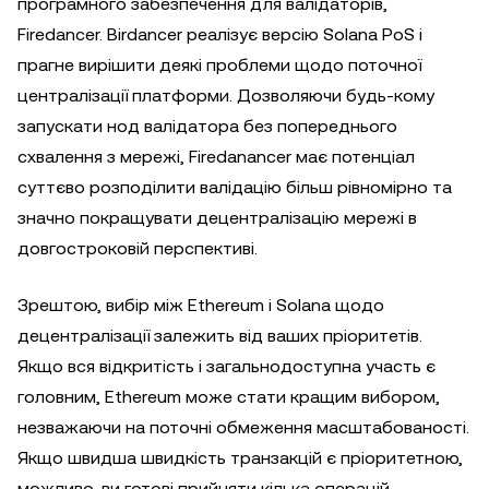
програмного забезпечення для валідаторів,
Firedancer. Birdancer реалізує версію Solana PoS і
прагне вирішити деякі проблеми щодо поточної
централізації платформи. Дозволяючи будь-кому
запускати нод валідатора без попереднього
схвалення з мережі, Firedanancer має потенціал
суттєво розподілити валідацію більш рівномірно та
значно покращувати децентралізацію мережі в
довгостроковій перспективі.
Зрештою, вибір між Ethereum і Solana щодо
децентралізації залежить від ваших пріоритетів.
Якщо вся відкритість і загальнодоступна участь є
головним, Ethereum може стати кращим вибором,
незважаючи на поточні обмеження масштабованості.
Якщо швидша швидкість транзакцій є пріоритетною,
можливо, ви готові прийняти кілька операцій