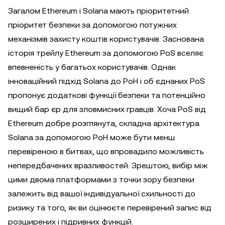
Загалом Ethereum і Solana мають пріоритетний
пріоритет безпеки за допомогою потужних
механізмів захисту коштів користувачів. Заснована
історія трейлу Ethereum за допомогою PoS вселяє
впевненість у багатьох користувачів. Однак
інноваційний підхід Solana до PoH і об єднаних PoS
пропонує додаткові функції безпеки та потенційно
вищий бар єр для зловмисних гравців. Хоча PoS від
Ethereum добре розглянута, складна архітектура
Solana за допомогою PoH може бути менш
перевіреною в битвах, що впровадило можливість
непередбачених вразливостей. Зрештою, вибір між
цими двома платформами з точки зору безпеки
залежить від вашої індивідуальної схильності до
ризику та того, як ви оцінюєте перевірений запис від
розширених і підривних функцій.