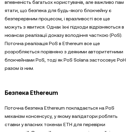
впевненість багатьох користувачів, але важливо пам
ятати, що безпека для будь-якого блокчейну є
безперервним процесом, і вразливості все ще
можуть з явитися. Однак їхні підходи відрізняються в
нюансах реалізації доказу володіння часткою (PoS).
Поточна реалізація PoS в Ethereum все ще
розробляється порівняно з деякими авторитетними
блокчейнами PoS, тоді як PoS Solana застосовує PoH
разом із ним.
Безпека Ethereum
Поточна безпека Ethereum покладається на PoS
механізм консенсусу, у якому валідатори роблять
ставки у власних токенах ETH для перевірки