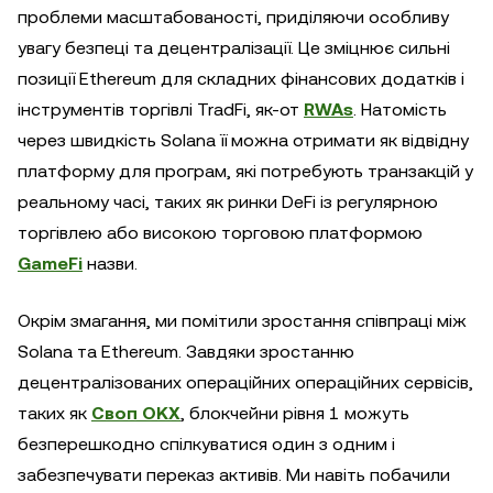
проблеми масштабованості, приділяючи особливу
увагу безпеці та децентралізації. Це зміцнює сильні
позиції Ethereum для складних фінансових додатків і
інструментів торгівлі TradFi, як-от
RWAs
. Натомість
через швидкість Solana її можна отримати як відвідну
платформу для програм, які потребують транзакцій у
реальному часі, таких як ринки DeFi із регулярною
торгівлею або високою торговою платформою
GameFi
назви.
Окрім змагання, ми помітили зростання співпраці між
Solana та Ethereum. Завдяки зростанню
децентралізованих операційних операційних сервісів,
таких як
Своп OKX
, блокчейни рівня 1 можуть
безперешкодно спілкуватися один з одним і
забезпечувати переказ активів. Ми навіть побачили