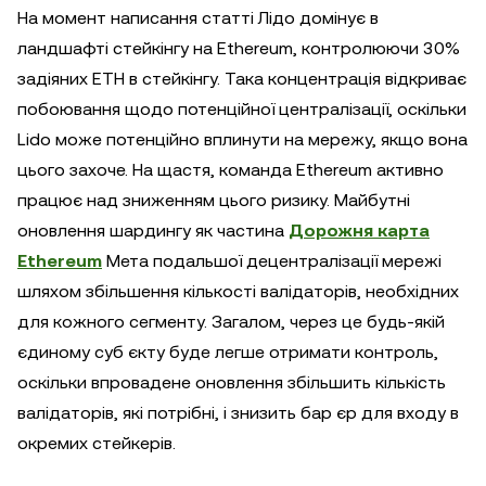
На момент написання статті Лідо домінує в
ландшафті стейкінгу на Ethereum, контролюючи 30%
задіяних ETH в стейкінгу. Така концентрація відкриває
побоювання щодо потенційної централізації, оскільки
Lido може потенційно вплинути на мережу, якщо вона
цього захоче. На щастя, команда Ethereum активно
працює над зниженням цього ризику. Майбутні
оновлення шардингу як частина
Дорожня карта
Ethereum
Мета подальшої децентралізації мережі
шляхом збільшення кількості валідаторів, необхідних
для кожного сегменту. Загалом, через це будь-якій
єдиному суб єкту буде легше отримати контроль,
оскільки впровадене оновлення збільшить кількість
валідаторів, які потрібні, і знизить бар єр для входу в
окремих стейкерів.