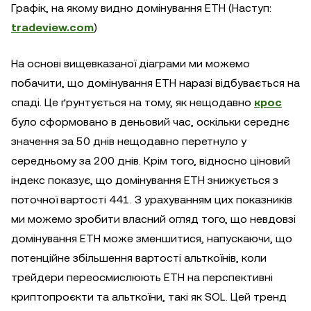
Графік, на якому видно домінування ETH (Наступ:
tradeview.com
)
На основі вищевказаної діаграми ми можемо
побачити, що домінування ETH наразі відбувається на
спаді. Це ґрунтується на тому, як нещодавно
крос
було сформовано в деньовий час, оскільки середнє
значення за 50 днів нещодавно перетнуло у
середньому за 200 днів. Крім того, відносно ціновий
індекс показує, що домінування ETH знижується з
поточної вартості 441. З урахуванням цих показників
ми можемо зробити власний огляд того, що невдовзі
домінування ETH може зменшитися, напускаючи, що
потенційне збільшення вартості альткоїнів, коли
трейдери переосмислюють ETH на перспективні
криптопроєкти та альткоїни, такі як SOL. Цей тренд