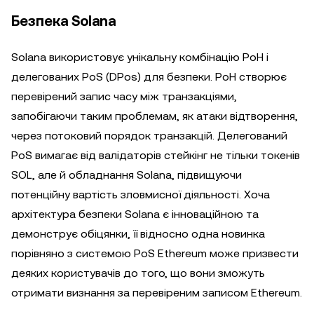
Безпека Solana
Solana використовує унікальну комбінацію PoH і
делегованих PoS (DPos) для безпеки. PoH створює
перевірений запис часу між транзакціями,
запобігаючи таким проблемам, як атаки відтворення,
через потоковий порядок транзакцій. Делегований
PoS вимагає від валідаторів стейкінг не тільки токенів
SOL, але й обладнання Solana, підвищуючи
потенційну вартість зловмисної діяльності. Хоча
архітектура безпеки Solana є інноваційною та
демонструє обіцянки, її відносно одна новинка
порівняно з системою PoS Ethereum може призвести
деяких користувачів до того, що вони зможуть
отримати визнання за перевіреним записом Ethereum.