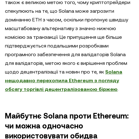
також є великою метою того, чому криптотрейдери
спекулюють на те, що Solana може загрозити
домінанню ETH з часом, оскільки пропонує швидшу
масштабовану альтернативу з значно нижчою
комісією за транзакції. Це припущення ще більше
підтверджується подальшими розробками
програмного забезпечення для валідаторів Solana
для валідаторів, метою якого є вирішення проблем
щодо децентралізації та новин про те, як
Solana
нещодавно перехопила Ethereum з погляду
обсягу торгівлі децентралізованою біржею
.
Майбутнє Solana проти Ethereum:
чи можна одночасно
використовувати обидва