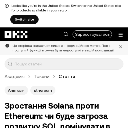
Looks like you're in the United States. Switch to the United States site
for products available in your region.
Switch site
Перейти до основного вмісту
Зареєструватись
Ця сторінка надається лише з інформаційною метою. Певні
послуги й функції можуть бути недоступні у вашій юрисдикції.
Академія
Токени
Стаття
Альткоїн
Ethereum
Зростання Solana проти
Ethereum: чи буде загроза
розвитку SOL домінувати в