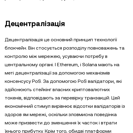
Децентралізація
Децентралізація це основний принцип технології
блокчейн. Він стосується розподілу повноважень та
контролю між мережею, усуваючи потребу в
центральному органі. І Ethereum, і Solana мають на
меті децентралізації за допомогою механізмів
консенсусу PoS. За допомогою PoS валідатори, які
здійснюють стейкінг власних криптовалютних
токенів, відповідають за перевірку транзакцій. Цей
економічний стимул вирівнює відсотки валідаторів із
здоров ям мережі, оскільки зловмисна поведінка
може призвести до зменшення їх часток і втрати
їхнього прибутку. Крім того, обидві платформи