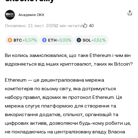
Академія OKX
40
Оновлено: 21 лист. 2025
2 мін читати
BTC
+0,37%
ETH
+0,03%
SOL
+0,51%
Ви колись замислювалися, що таке Ethereum і чим він
відрізняється від інших криптовалют, таких як Bitcoin?
Ethereum — це децентралізована мережа
комп'ютерів по всьому світу, яка дотримується
набору правил, відомих як протокол Ethereum. Ця
мережа слугує платформою для створення та
використання додатків, спільнот, організацій та
цифрових активів, дозволяючи будь-кому робити це,
не покладаючись на централізовану владу. Власна