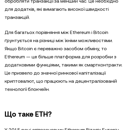
обробляти транзакції за менший час. Це необхідно
для додатків, які вимагають високої швидкості
транзакцій.
Для багатьох порівняння між Ethereum і Bitcoin
ґрунтується на різниці між їхніми можливостями.
Якщо Bitcoin є переважно засобом обміну, то
Ethereum — це більше платформа для розробки з
додатковими функціями, такими як смартконтракти.
Це призвело до значної ринкової капіталізації
криптовалют, що працюють на децентралізованій
технології блокчейн.
Що таке ETH?
У 2015 році співзасновник Ethereum Віталік Бутерін