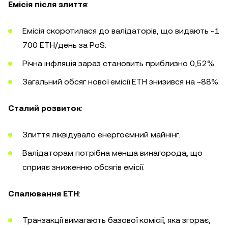
Емісія після злиття
:
Емісія скоротилася до валідаторів, що видають ~1
700 ETH/день за PoS.
Річна інфляція зараз становить приблизно 0,52%.
Загальний обсяг нової емісії ETH знизився на ~88%.
Сталий розвиток
:
Злиття ліквідувало енергоємний майнінг.
Валідаторам потрібна менша винагорода, що
сприяє зниженню обсягів емісії.
Спалювання ETH
:
Транзакції вимагають базової комісії, яка згорає,