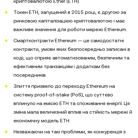
криптовалютою Ether (ETH).
Токен ETH, запущений в 2015 році, є другою за
ринковою капіталізацією криптовалютою і має
важливе значення для роботи мережі Ethereum.
Смартконтракти Ethereum — це самодостатні
контракти, умови яких безпосередньо записані в
коді, що сприяє автоматизованим, безпечним та
ефективним транзакціям і додаткам без
посередників.
Злиття призвело до переходу Ethereum на
систему proof-of-stake (PoS), що суттєво
вплинуло на емісію ETH та споживання енергії. Ця
зміна мала величезний вплив на стійкість мережі й
економічну модель ETH.
Незважаючи на такі проблеми, як конкуренція з