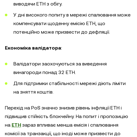
виводячи ETH з обігу.
У дні високого попиту в мережі спалювання може
компенсувати щоденну емісію ETH, що
потенційно може призвести до дефляції.
Економіка валідатора
:
Валідатори заохочуються за виведення
винагороди понад 32 ETH.
Для підтримки стабільності мережі діють ліміти
на зняття коштів.
Перехід на PoS значно знизив рівень інфляції ETH і
підвищив стійкість блокчейну. На попит і пропозицію
на
ETH
зараз впливає менша емісія і спалювання
комісії за транзакції, що іноді може призвести до