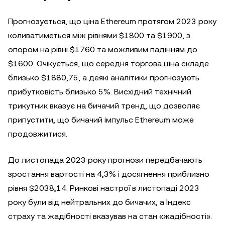
Прогнозується, що ціна Ethereum протягом 2023 року
коливатиметься між рівнями $1800 та $1900, з
опором на рівні $1760 та можливим падінням до
$1600. Очікується, що середня торгова ціна складе
близько $1880,75, а деякі аналітики
прогнозують
прибутковість близько 5%. Висхідний технічний
трикутник вказує на бичачий тренд, що дозволяє
припустити, що бичачий імпульс Ethereum може
продовжитися.
До листопада 2023 року прогнози передбачають
зростання вартості на 4,3% і досягнення приблизно
рівня $2038,14. Ринкові настрої в листопаді 2023
року були від нейтральних до бичачих, а Індекс
страху та жадібності вказував на стан «жадібності».