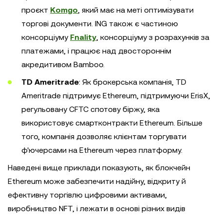
проєкт
Komgo
, який має на меті оптимізувати
торгові документи. ING також є частиною
консорціуму
Fnality
, консорціуму з розрахунків за
платежами, і працює над двостороннім
акредитивом Bamboo.
TD Ameritrade
: Як брокерська компанія, TD
Ameritrade підтримує Ethereum, підтримуючи ErisX,
регульовану CFTC спотову біржу, яка
використовує смартконтракти Ethereum. Більше
того, компанія дозволяє клієнтам торгувати
ф'ючерсами на Ethereum через платформу.
Наведені вище приклади показують, як блокчейн
Ethereum може забезпечити надійну, відкриту й
ефективну торгівлю цифровими активами,
виробництво NFT, і лежати в основі різних видів