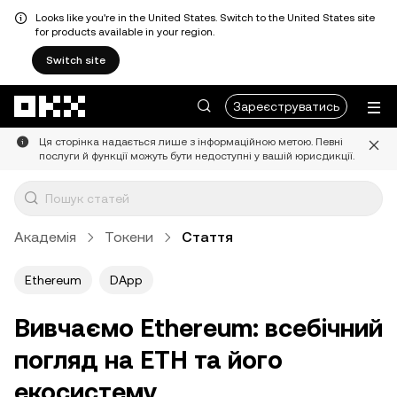
Looks like you're in the United States. Switch to the United States site
for products available in your region.
Switch site
Перейти до основного вмісту
Зареєструватись
Ця сторінка надається лише з інформаційною метою. Певні
послуги й функції можуть бути недоступні у вашій юрисдикції.
Академія
Токени
Стаття
Ethereum
DApp
Вивчаємо Ethereum: всебічний
погляд на ETH та його
екосистему