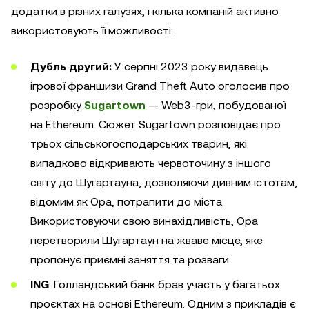
додатки в різних галузях, і кілька компаній активно
використовують її можливості:
Дубль другий:
У серпні 2023 року видавець
ігрової франшизи Grand Theft Auto оголосив про
розробку
Sugartown
— Web3-гри, побудованої
на Ethereum. Сюжет Sugartown розповідає про
трьох сільськогосподарських тварин, які
випадково відкривають червоточину з іншого
світу до Шугартауна, дозволяючи дивним істотам,
відомим як Ора, потрапити до міста.
Використовуючи свою винахідливість, Ора
перетворили Шугартаун на жваве місце, яке
пропонує приємні заняття та розваги.
ING
: Голландський банк брав участь у багатьох
проєктах на основі Ethereum. Одним з прикладів є