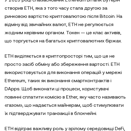
створив ETH, яка з того часу стала другою за
ринковою вартістю криптовалютою після Bitcoin. На
відміну від звичайних валют, ETH не регулюється
жодним керівним органом. Токен — це клас активів,
що торгується на багатьох криптовалютних біржах.
ETH виділяється в криптопросторі тим, що це не
просто засіб обміну або збереження вартості. ETH
використовується для виконання операцій у мережі
Ethereum, таких як виконання смартконтрактів і
DApps. Щоб виконати ці процеси, користувачі
повинні сплатити комісію в Ether, яку часто називають
«газом», що надається майнерам, щоб стимулювати
їх підтверджувати транзакції в блокчейні.
ETH відіграє важливу роль у зрілому середовищі DeFi,