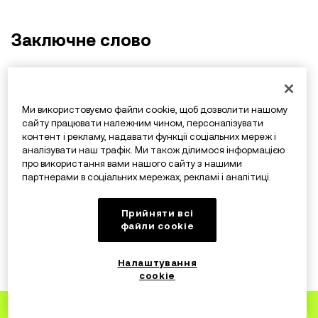
Заключне слово
Ethereum є впливовою платформою для
децентралізованих додатків і смартконтрактів, що
Ми використовуємо файли cookie, щоб дозволити нашому
працюють на основі Ether (ETH).
сайту працювати належним чином, персоналізувати
контент і рекламу, надавати функції соціальних мереж і
аналізувати наш трафік. Ми також ділимося інформацією
Перехід від PoW до PoS зі Злиттям демонструє
про використання вами нашого сайту з нашими
відданість Ethereum прогресу і стійкості. Це
партнерами в соціальних мережах, рекламі і аналітиці.
проявляється у зростаючій сфері використання
мережі за межами транзакцій, що прокладає шлях
Прийняти всі
файли сookie
для подальших інновацій DeFi. Незважаючи на певні
перешкоди, такі як проблеми з масштабуванням і
Налаштування
конкуруючі протоколи, Ethereum продовжує рухатися
cookie
вперед і знаходити нових користувачів.
Зареєструйтеся
на OKX