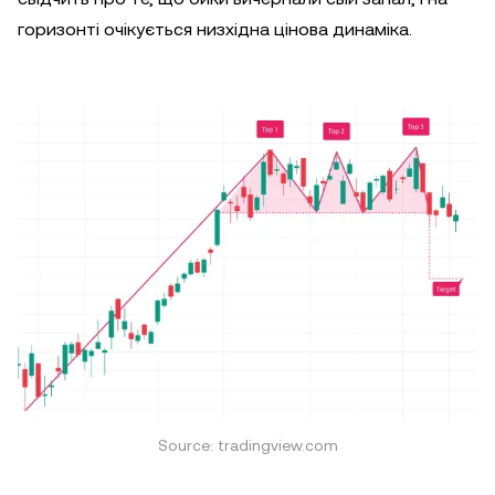
горизонті очікується низхідна цінова динаміка.
Source: tradingview.com