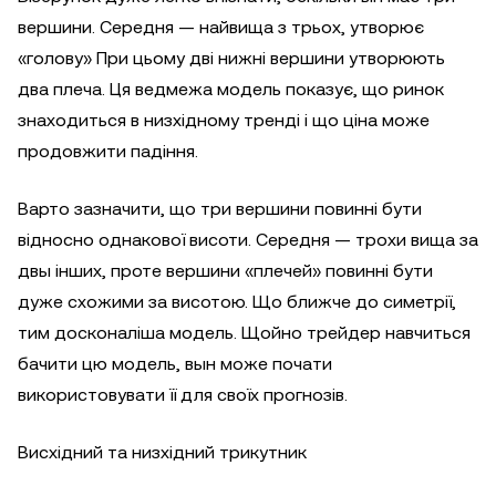
вершини. Середня — найвища з трьох, утворює
«голову» При цьому дві нижні вершини утворюють
два плеча. Ця ведмежа модель показує, що ринок
знаходиться в низхідному тренді і що ціна може
продовжити падіння.
Варто зазначити, що три вершини повинні бути
відносно однакової висоти. Середня — трохи вища за
двы інших, проте вершини «плечей» повинні бути
дуже схожими за висотою. Що ближче до симетрії,
тим досконаліша модель. Щойно трейдер навчиться
бачити цю модель, вын може почати
використовувати її для своїх прогнозів.
Висхідний та низхідний трикутник