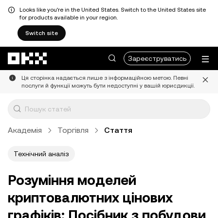
Looks like you're in the United States. Switch to the United States site
for products available in your region.
Switch site
Перейти до основного вмісту
Зареєструватись
Ця сторінка надається лише з інформаційною метою. Певні
послуги й функції можуть бути недоступні у вашій юрисдикції.
Академія
Торгівля
Стаття
Технічний аналіз
Розуміння моделей
криптовалютних цінових
графіків: Посібник з побудови