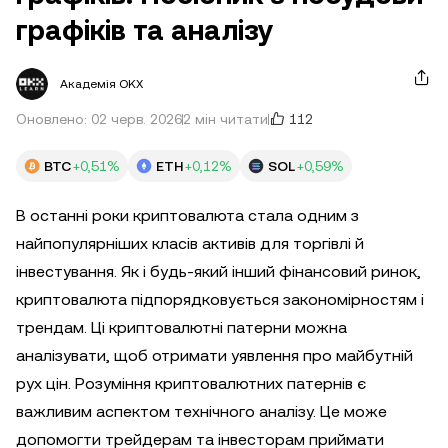
графіків та аналізу
Академія OKX
112
Оновлено: 02 черв. 2026
2 мін читати
BTC
+0,51%
ETH
+0,12%
SOL
+0,59%
В останні роки криптовалюта стала одним з
найпопулярніших класів активів для торгівлі й
інвестування. Як і будь-який інший фінансовий ринок,
криптовалюта підпорядковується закономірностям і
трендам. Ці криптовалютні патерни можна
аналізувати, щоб отримати уявлення про майбутній
рух цін. Розуміння криптовалютних патернів є
важливим аспектом технічного аналізу. Це може
допомогти трейдерам та інвесторам приймати