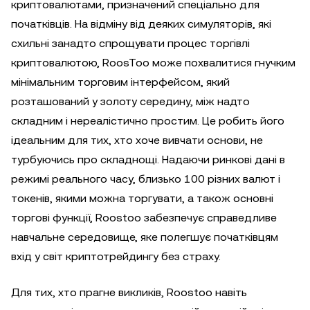
криптовалютами, призначений спеціально для
початківців. На відміну від деяких симуляторів, які
схильні занадто спрощувати процес торгівлі
криптовалютою, RoosToo може похвалитися гнучким
мінімальним торговим інтерфейсом, який
розташований у золоту середину, між надто
складним і нереалістично простим. Це робить його
ідеальним для тих, хто хоче вивчати основи, не
турбуючись про складнощі. Надаючи ринкові дані в
режимі реального часу, близько 100 різних валют і
токенів, якими можна торгувати, а також основні
торгові функції, Roostoo забезпечує справедливе
навчальне середовище, яке полегшує початківцям
вхід у світ криптотрейдингу без страху.
Для тих, хто прагне викликів, Roostoo навіть