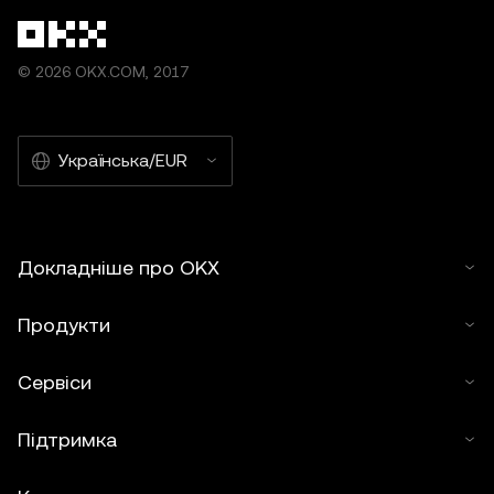
згенеровано інструментами штучного інтелекту (ШІ)
або з їх допомогою. Використання статті в похідних і
інших матеріалах заборонено.
© 2026 OKX.COM, 2017
Українська/EUR
Докладніше про OKX
Продукти
Сервіси
Підтримка