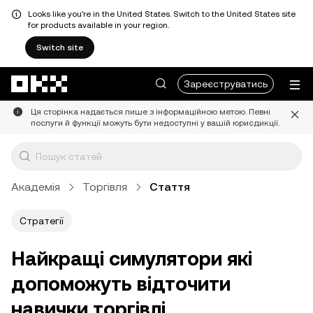
Looks like you're in the United States. Switch to the United States site
for products available in your region.
Switch site
Перейти до основного вмісту
Зареєструватись
Ця сторінка надається лише з інформаційною метою. Певні
послуги й функції можуть бути недоступні у вашій юрисдикції.
Академія
Торгівля
Стаття
Стратегії
Найкращі симулятори які
допоможуть відточити
навички торгівлі