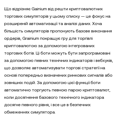
Що відрізняє Gainium від решти криптовалютних
торгових симуляторів у цьому списку — це фокус на
розширеній автоматизації та аналізі даних. Хоча
більшість симуляторів пропонують базове виконання
ордерів, Grainium покращує гру для торгівлі
криптовалютою за допомогою інтегрованих
торгових ботів. Ці боти можуть бути запрограмовані
за допомогою певних технічних індикаторів і вебхуків,
що дозволяє автоматизувати торгові стратегії на
основі попередньо визначених ринкових сигналів або
зовнішніх подій. За допомогою цієї функції боти
автоматично торгують певною парою криптовалют,
коли досягнення базового технічного індикатора
досягне певного рівня, і все це в безпечних
обмеженнях симулятора.