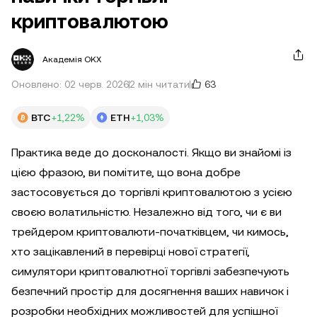
криптовалютою
Академія OKX
63
Оновлено: 02 черв. 2026
2 мін читати
BTC
+1,22%
ETH
+1,03%
Практика веде до досконалості. Якщо ви знайомі із
цією фразою, ви помітите, що вона добре
застосовується до торгівлі криптовалютою з усією
своєю волатильністю. Незалежно від того, чи є ви
трейдером криптовалюти-початківцем, чи кимось,
хто зацікавлений в перевірці нової стратегії,
симулятори криптовалютної торгівлі забезпечують
безпечний простір для досягнення ваших навичок і
розробки необхідних можливостей для успішної