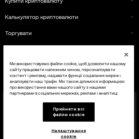
Купити криптовалюту
Калькулятор криптовалюти
Торгувати
Ми використовуємо файли cookie, щоб дозволити нашому
сайту працювати належним чином, персоналізувати
контент і рекламу, надавати функції соціальних мереж і
аналізувати наш трафік. Ми також ділимося інформацією
про використання вами нашого сайту з нашими
партнерами в соціальних мережах, рекламі і аналітиці.
OKX Europe Limited, що працює під торговою
назвою OKX, тепер є криптоактивною торгівельною
Прийняти всі
платформою, авторизованою Управлінням
файли сookie
фінансових послуг Мальти (MFSA) як постачальник
криптоактивних послуг відповідно до статті 28
Закону про криптоактиви (розділ 647
Налаштування
Законодавства Мальти).
cookie