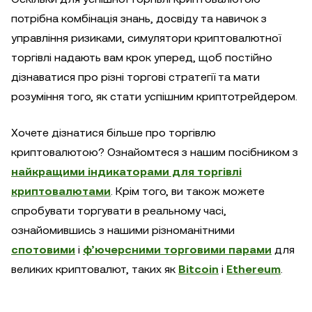
потрібна комбінація знань, досвіду та навичок з
управління ризиками, симулятори криптовалютної
торгівлі надають вам крок уперед, щоб постійно
дізнаватися про різні торгові стратегії та мати
розуміння того, як стати успішним криптотрейдером.
Хочете дізнатися більше про торгівлю
криптовалютою? Ознайомтеся з нашим посібником з
найкращими індикаторами для торгівлі
криптовалютами
. Крім того, ви також можете
спробувати торгувати в реальному часі,
ознайомившись з нашими різноманітними
спотовими
і
ф’ючерсними торговими парами
для
великих криптовалют, таких як
Bitcoin
і
Ethereum
.