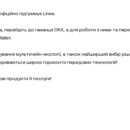
фіційно підтримує Linea.
a, перейдіть до гаманця OKX, а для роботи з ними та пере
llet.
мування мультичейн-екології, а також найширший вибір рі
дкриваються широкі горизонти передових технологій!
ві продукти й послуги!