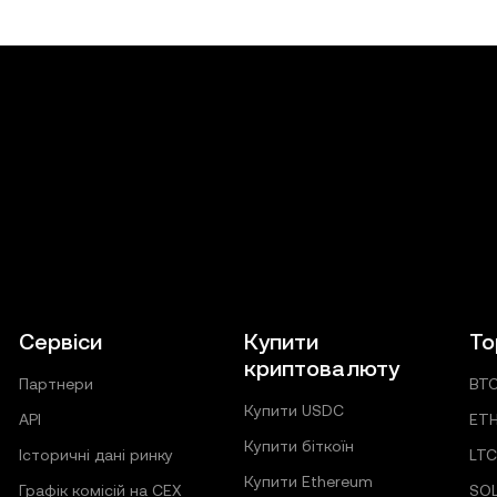
Сервіси
Купити
То
криптовалюту
Партнери
BT
Купити USDC
API
ET
Купити біткоїн
Історичні дані ринку
LT
Купити Ethereum
Графік комісій на CEX
SO