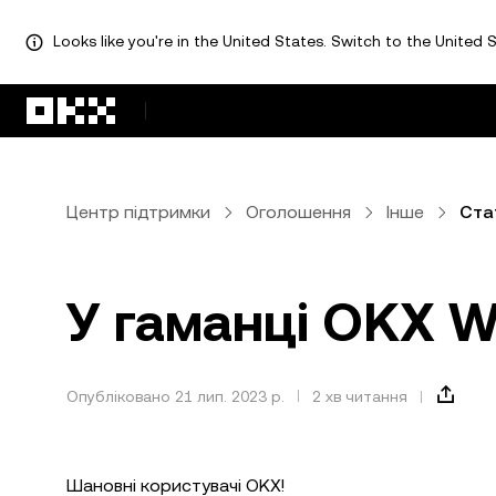
Looks like you're in the United States. Switch to the United S
Перейти до основного вмісту
Центр підтримки
Оголошення
Інше
Ста
У гаманці OKX Wa
Опубліковано 21 лип. 2023 р.
2 хв читання
Шановні користувачі OKX!