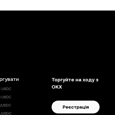
ргувати
Торгуйте на ходу з
OKX
C USDC
H USDC
C/USDC
Реєстрація
L/USDC