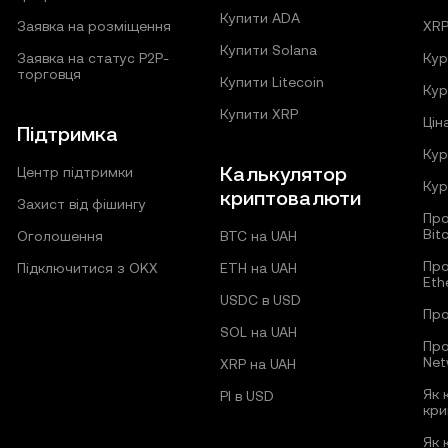
Купити ADA
Заявка на розміщення
XR
Купити Solana
Заявка на статус P2P-
Кур
торговця
Купити Litecoin
Кур
Купити XRP
Цін
Підтримка
Кур
Калькулятор
Центр підтримки
Кур
криптовалюти
Захист від фішингу
Про
Bit
Оголошення
BTC на UAH
Про
Підключитися з OKX
ETH на UAH
Eth
USDC в USD
Про
SOL на UAH
Про
Net
XRP на UAH
Як 
PI в USD
кри
Як 