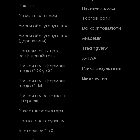
Вакансії
Пасивний дохід
Зв’яжіться з нами
Торгові боти
Умови обслуговування
Всі криптовалюти
Умови обслуговування
Академія
(деривативи)
TradingView
Повідомлення про
конфіденційність
X-RWA
Розкриття інформації
Ринки результатів
щодо OKX у ЄС
Ціна частки
Розкриття інформації
щодо OEM
Розкриття конфліктів
інтересів
Захист інформаторів
Право- застосування
застосунку ОКХ