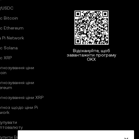
P/USDC
с Bitcoin
с Ethereum
а Pi Network
с Solana
Відскануйте, щоб
завантажити програму
с XRP
OKX
гнозування ціни
coin
гнозування ціни
ereum
гнозування ціни XRP
гноз щодо ціни Pi
work
купувати
птовалюту
купити Bitcoin