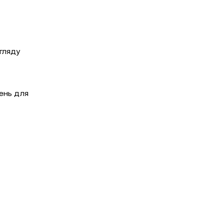
гляду
шень для