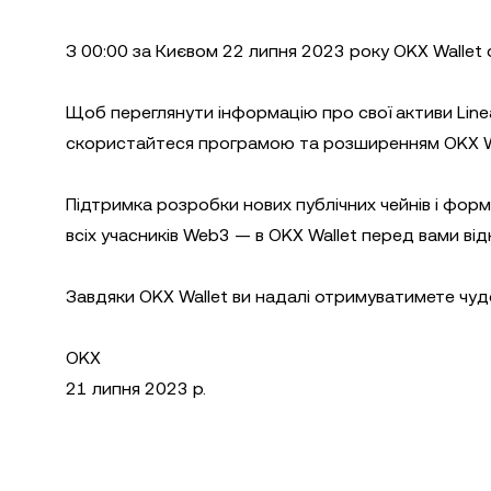
З 00:00 за Києвом 22 липня 2023 року OKX Wallet о
Щоб переглянути інформацію про свої активи Line
скористайтеся програмою та розширенням OKX Wa
Підтримка розробки нових публічних чейнів і фор
всіх учасників Web3 — в OKX Wallet перед вами ві
Завдяки OKX Wallet ви надалі отримуватимете чудо
OKX
21 липня 2023 р.