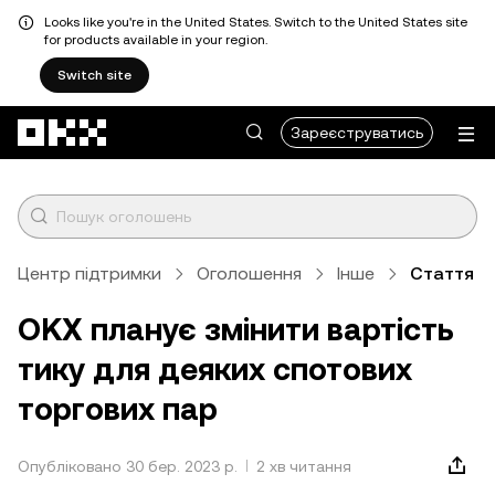
Looks like you're in the United States. Switch to the United States site
for products available in your region.
Switch site
Перейти до основного вмісту
Зареєструватись
Центр підтримки
Оголошення
Інше
Стаття
OKX планує змінити вартість
тику для деяких спотових
торгових пар
Опубліковано 30 бер. 2023 р.
2 хв читання