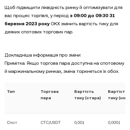
Щоб підвищити ліквідність ринку й оптимізувати для
вас процес торгівлі, у період
з 09:00 до 09:30 31
березня 2023 року
OKX змінить вартість тику для
деяких спотових торгових пар.
Докладніша інформація про зміни:
Примітка. Якщо торгова пара доступна на спотовому
й маржинальному ринках, зміна торкнеться їх обох.
Тип
Торгова
Вартість
Вартість
пара
тику (стара)
тику (нова
Спот
CTC/USDT
0,001
0,0001