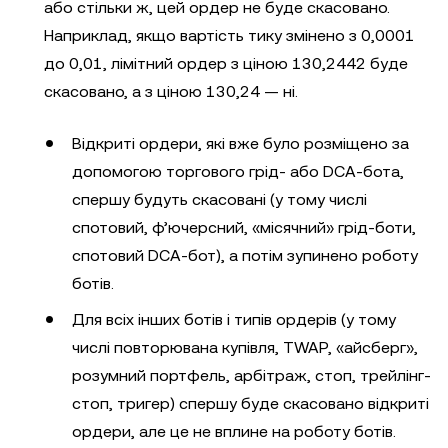
або стільки ж, цей ордер не буде скасовано.
Наприклад, якщо вартість тику змінено з 0,0001
до 0,01, лімітний ордер з ціною 130,2442 буде
скасовано, а з ціною 130,24 — ні.
Відкриті ордери, які вже було розміщено за
допомогою торгового грід- або DCA-бота,
спершу будуть скасовані (у тому числі
спотовий, ф’ючерсний, «місячний» грід-боти,
спотовий DCA-бот), а потім зупинено роботу
ботів.
Для всіх інших ботів і типів ордерів (у тому
числі повторювана купівля, TWAP, «айсберг»,
розумний портфель, арбітраж, стоп, трейлінг-
стоп, тригер) спершу буде скасовано відкриті
ордери, але це не вплине на роботу ботів.