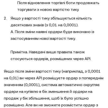
Після відновлення торгівлі боти продовжать
торгувати з новою вартістю тику.
Якщо у вартості тику збільшується кількість
десяткових знаків (з 0,01 на 0,0001).
A. Після зміни наявні ордери буде виконано із
застосуванням нової вартості тику.
Примітка. Наведені вище правила також
стосуються ордерів, розміщених через API.
Якщо після зміни вартості тику (наприклад, з 0,0001
на 0,01) ви через API розміщуєте ордер з попереднім
значенням (0,0001), система автоматично округляє
ордери на купівлю в бік зменшення й ордери на
продаж у бік збільшення, щоб їх було успішно
розміщено. Але ви не зможете розмістити ордер з