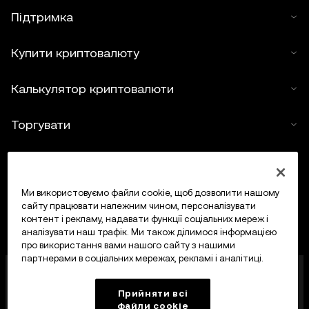
Підтримка
Купити криптовалюту
Калькулятор криптовалюти
Торгувати
Ми використовуємо файли cookie, щоб дозволити нашому
сайту працювати належним чином, персоналізувати
контент і рекламу, надавати функції соціальних мереж і
аналізувати наш трафік. Ми також ділимося інформацією
про використання вами нашого сайту з нашими
партнерами в соціальних мережах, рекламі і аналітиці.
OKX Europe Limited, що працює під торговою
назвою OKX, тепер є криптоактивною торгівельною
Прийняти всі
платформою, авторизованою Управлінням
файли сookie