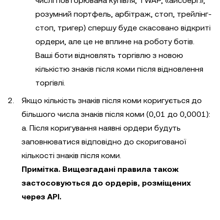
числі повторювана купівля, TWAP, «айсберг»,
розумний портфель, арбітраж, стоп, трейлінг-
стоп, тригер) спершу буде скасовано відкриті
ордери, але це не вплине на роботу ботів.
Ваші боти відновлять торгівлю з новою
кількістю знаків після коми після відновлення
торгівлі.
Якщо кількість знаків після коми коригується до
більшого числа знаків після коми (0,01 до 0,0001):
a. Після коригування наявні ордери будуть
заповнюватися відповідно до скоригованої
кількості знаків після коми.
Примітка. Вищезгадані правила також
застосовуються до ордерів, розміщених
через API.