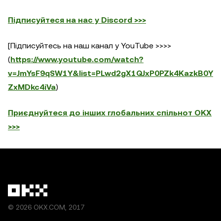
Підписуйтеся на нас у Discord >>>
[Підписуйтесь на наш канал у YouTube >>>>
(
https://www.youtube.com/watch?
v=JmYsF9qSW1Y&list=PLwd2gX1QJxP0PZk4KazkB0Y
ZxMDkc4iVa
)
Приєднуйтеся до інших глобальних спільнот OKX
>>>
© 2026 OKX.COM, 2017