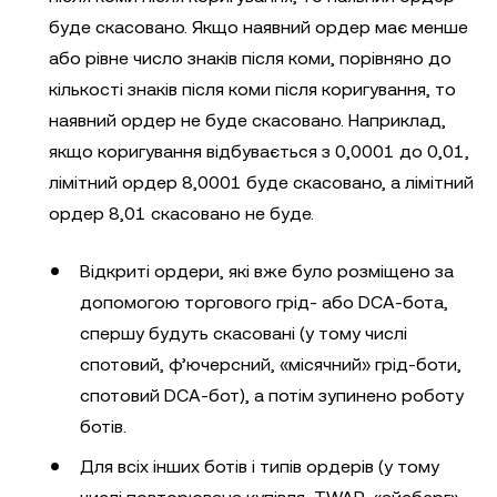
буде скасовано. Якщо наявний ордер має менше
або рівне число знаків після коми, порівняно до
кількості знаків після коми після коригування, то
наявний ордер не буде скасовано. Наприклад,
якщо коригування відбувається з 0,0001 до 0,01,
лімітний ордер 8,0001 буде скасовано, а лімітний
ордер 8,01 скасовано не буде.
Відкриті ордери, які вже було розміщено за
допомогою торгового грід- або DCA-бота,
спершу будуть скасовані (у тому числі
спотовий, ф’ючерсний, «місячний» грід-боти,
спотовий DCA-бот), а потім зупинено роботу
ботів.
Для всіх інших ботів і типів ордерів (у тому