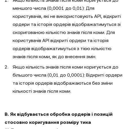
Якщо кількість знаків після коми коригується до
меншого числа (0,0001 до 0,01): Для
користувачів, які не використовують API, відкриті
ордери та історія ордерів відображатимуться зі
скоригованою кількістю знаків після коми. Для
користувачів API відкриті ордери та історія
ордерів відображатимуться з тією кількістю
знаків після коми, як до внесення змін.
Якщо кількість знаків після коми коригується до
більшого числа (0,01 до 0,0001): Відкриті ордери
та історія ордерів відображаються без зміни
кількості знаків після коми.
B. Як відбувається обробка ордерів і позицій
стосовно коригування розміру тика