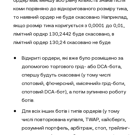
ордер має меншу або рівну кількість знаків після
коми порівняно до відкоригованого розміру тика,
то наявний ордер не буде скасовано. Наприклад,
якщо розмір тика коригується з 0,0001 до 0,01,
лімітний ордкр 130,2442 буде скасовано, в
лімітний ордер 130,24 скасовано не буде.
Відкриті ордери, які вже було розміщено за
допомогою торгового грід- або DCA-бота,
спершу будуть скасовані (у тому числі
спотовий, ф’ючерсний, «місячний» грід-боти,
спотовий DCA-бот), а потім зупинено роботу
ботів.
Для всіх інших ботів і типів ордерів (у тому
числі повторювана купівля, TWAP, «айсберг»,
розумний портфель, арбітраж, стоп, трейлінг-