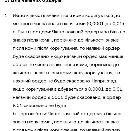
1) Для наявних ордерів
Якщо кількість знаків після коми коригується до
меншого числа знаків після коми (0,0001 до 0,01)
a. Лімітні ордери: Якщо наявний ордер має більше
знаків після коми , порівняно до кількості знаків
після коми після коригування, то наявний ордер
буде скасовано. Якщо наявний ордер має менше
або рівне число знаків після коми, порівняно до
кількості знаків після коми після коригування, то
наявний ордер не буде скасовано. Наприклад,
якщо коригування відбувається з 0,0001 до 0,01,
наявний ордер 8,0001 буде скасовано, а ордер
8.01 скасовано не буде.
b. Торгові боти: Якщо наявний ордер має більше
знаків після коми , порівняно до кількості знаків
після коми після коригування, то наявний ордер