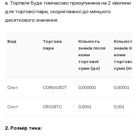
a. Торгівля буде тимчасово призупинена на 2 хвилини
для торгової пари, скоригованої до меншого
десяткового значення.
Вид
Торгова
Кількість
Кількість
пара
знаків після
знаків піс
коми
коми
торгової
торгової
суми (до)
суми (післ
Спот
CONV/USDT
0,000001
0,00001
Спот
CRO/BTC
0,0001
0,001
2. Розмір тика: