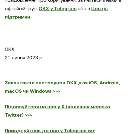
повідомлення про коригування, зв’яжіться з нами в
офіційній групі
OKX у Telegram
або в
Центрі
підтримки
.
OKX
21 липня 2023 р.
Завантажте застосунок OKX для iOS, Android,
macOS чи Windows >>>
Підписуйтеся на нас у X (колишня мережа
Twitter) >>>
Приєднуйтесь до нас у Telegram >>>