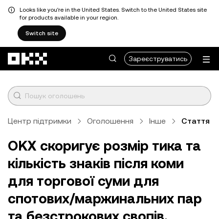
Looks like you're in the United States. Switch to the United States site
for products available in your region.
Switch site
Перейти до основного вмісту
Зареєструватись
Центр підтримки
Оголошення
Інше
Стаття
OKX скоригує розмір тика та
кількість знаків після коми
для торгової суми для
спотових/маржинальних пар
та безстрокових свопів.